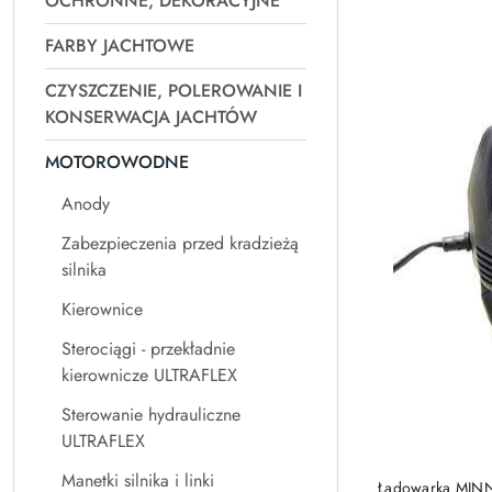
OCHRONNE, DEKORACYJNE
Najpopularniejsz
FARBY JACHTOWE
CZYSZCZENIE, POLEROWANIE I
KONSERWACJA JACHTÓW
MOTOROWODNE
Anody
Zabezpieczenia przed kradzieżą
silnika
Kierownice
Sterociągi - przekładnie
kierownicze ULTRAFLEX
Sterowanie hydrauliczne
ULTRAFLEX
PRO
Manetki silnika i linki
Ładowarka MIN