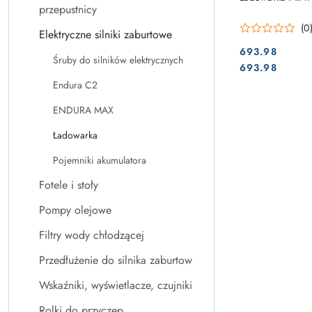
przepustnicy
(0
Elektryczne silniki zaburtowe
693.98
Śruby do silników elektrycznych
Cena:
Cena:
693.98
Endura C2
ENDURA MAX
Ładowarka
Pojemniki akumulatora
Fotele i stoły
Pompy olejowe
Filtry wody chłodzącej
Przedłużenie do silnika zaburtow
Wskaźniki, wyświetlacze, czujniki
Rolki do przyczep