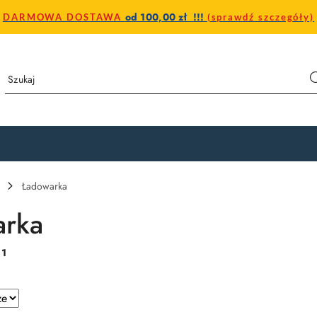
od 100,00 zł !!!
DARMOWA DOSTAWA
(sprawdź szczegóły)
Ładowarka
arka
:
1