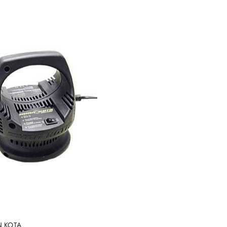
e.
DUKT NIEDOSTĘPNY
N KOTA