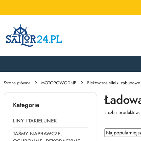
Przejdź do treści głównej
Przejdź do wyszukiwarki
Przejdź do moje konto
Przejdź do menu głównego
Przejdź do stopki
Strona główna
MOTOROWODNE
Elektryczne silniki zaburtowe
Ładow
Kategorie
Liczba produktów
LINY I TAKIELUNEK
Zastosowano
Sortuj
TAŚMY NAPRAWCZE,
według
sortowanie: