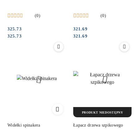
(0)
(0)
325.73
321.69
Cena:
Cena:
Cena:
Cena:
325.73
321.69
PRODUKT NIEDOSTĘPNY
Widełki spinakera
Łapacz drzewa szpikowego