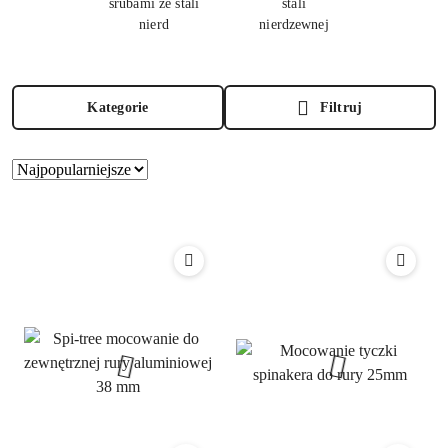
śrubami ze stali
stali
nierd
nierdzewnej
Kategorie
Filtruj
Zastosowano
Sortuj
według
sortowanie:
Najpopularniejsze.