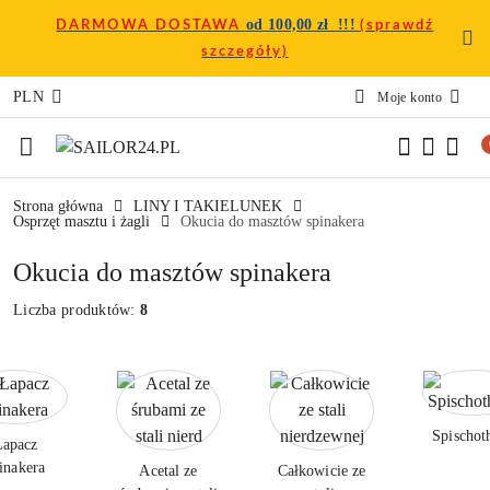
Przejdź do treści głównej
Przejdź do wyszukiwarki
Przejdź do moje konto
Przejdź do menu głównego
Przejdź do stopki
od 100,00 zł !!!
DARMOWA DOSTAWA
(sprawdź
szczegóły)
PLN
Moje konto
Strona główna
LINY I TAKIELUNEK
Osprzęt masztu i żagli
Okucia do masztów spinakera
Okucia do masztów spinakera
Liczba produktów:
8
Spischot
Łapacz
inakera
Acetal ze
Całkowicie ze