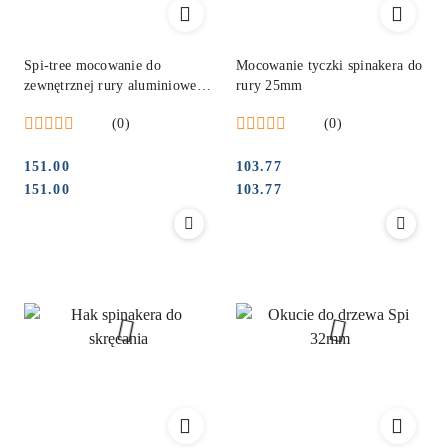
Spi-tree mocowanie do
Mocowanie tyczki spinakera do
zewnętrznej rury aluminiowej
rury 25mm
38 mm
(0)
(0)
151.00
103.77
Cena:
Cena:
Cena:
Cena:
151.00
103.77