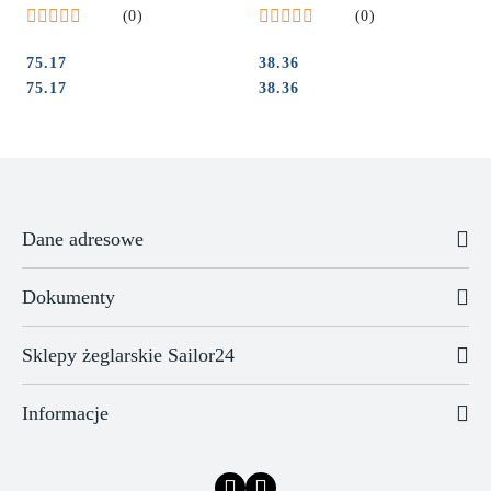
(0)
(0)
75.17
38.36
Cena:
Cena:
Cena:
Cena:
75.17
38.36
Dane adresowe
Dokumenty
Sklepy żeglarskie Sailor24
Informacje