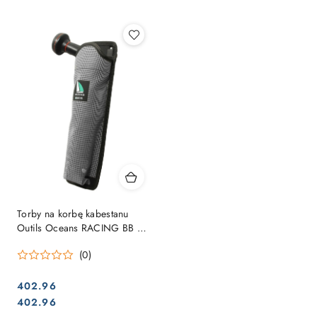
Najpopularniejsze.
Torby na korbę kabestanu
Outils Oceans RACING BB /
STB - para (2 sztuki).
(0)
402.96
Cena:
Cena:
402.96