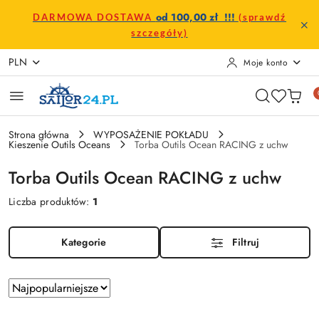
Przejdź do treści głównej
Przejdź do wyszukiwarki
Przejdź do moje konto
Przejdź do menu głównego
Przejdź do stopki
od 100,00 zł !!!
DARMOWA DOSTAWA
(sprawdź
szczegóły)
PLN
Moje konto
Strona główna
WYPOSAŻENIE POKŁADU
Kieszenie Outils Oceans
Torba Outils Ocean RACING z uchw
Torba Outils Ocean RACING z uchw
Liczba produktów:
1
Kategorie
Filtruj
Zastosowano
Sortuj
według
sortowanie: