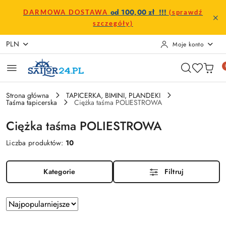
Przejdź do treści głównej
Przejdź do wyszukiwarki
Przejdź do moje konto
Przejdź do menu głównego
Przejdź do stopki
od 100,00 zł !!!
DARMOWA DOSTAWA
(sprawdź
szczegóły)
PLN
Moje konto
Strona główna
TAPICERKA, BIMINI, PLANDEKI
Taśma tapicerska
Ciężka taśma POLIESTROWA
Ciężka taśma POLIESTROWA
Liczba produktów:
10
Kategorie
Filtruj
Zastosowano
Sortuj
według
sortowanie: