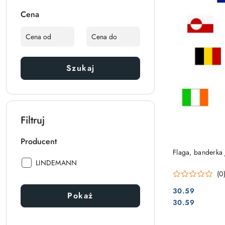
Cena
Szukaj
Filtruj
Producent
Flaga, banderka
Producent:
LINDEMANN
(0
30.59
Pokaż
Cena:
Cena:
30.59