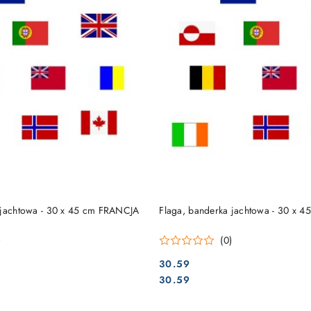
DO KOSZYKA
DO KOSZYKA
 jachtowa - 30 x 45 cm FRANCJA
Flaga, banderka jachtowa - 30 x 
)
(0)
30.59
Cena:
Cena:
30.59