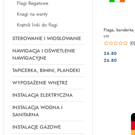
Flagi Regatowe
Knagi na wanty
Krętnik linki do flagi
Flaga, banderka
cm
STEROWANIE I WIOSŁOWANIE
(0
NAWIGACJA I OŚWIETLENIE
26.80
NAWIGACYJNE
Cena:
Cena:
26.80
TAPICERKA, BIMINI, PLANDEKI
WYPOSAŻENIE WNĘTRZ
INSTALACJA ELEKTRYCZNA
INSTALACJA WODNA I
SANITARNA
INSTALACJE GAZOWE