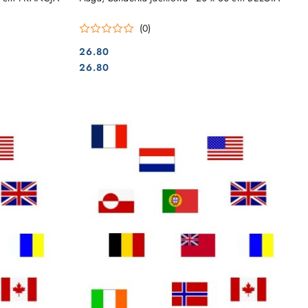
(0)
26.80
Cena:
Cena:
26.80