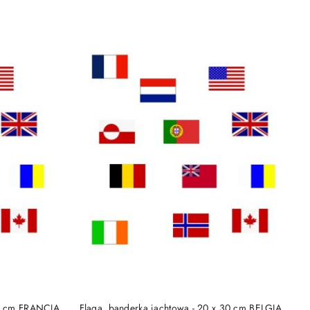
DO KOSZYKA
30 cm FRANCJA
Flaga, banderka jachtowa - 20 x 30 cm BELGIA