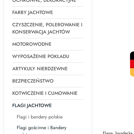
OCHRONNE, DEKORACYJNE
Najpopularniejsz
FARBY JACHTOWE
CZYSZCZENIE, POLEROWANIE I
KONSERWACJA JACHTÓW
MOTOROWODNE
WYPOSAŻENIE POKŁADU
ARTYKUŁY NIERDZEWNE
BEZPIECZEŃSTWO
KOTWICZENIE I CUMOWANIE
FLAGI JACHTOWE
Flagi i bandery polskie
Flagi gościnne i Bandery
Flaga, banderka