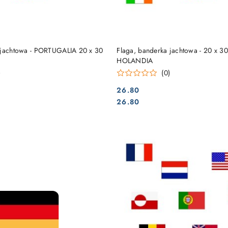
DO KOSZYKA
DO KOSZYKA
 jachtowa - PORTUGALIA 20 x 30
Flaga, banderka jachtowa - 20 x 3
HOLANDIA
)
(0)
26.80
Cena:
Cena:
26.80