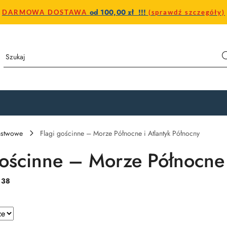
od 100,00 zł !!!
DARMOWA DOSTAWA
(sprawdź szczegóły)
aństwowe
Flagi gościnne – Morze Północne i Atlantyk Północny
gościnne – Morze Północne 
:
38