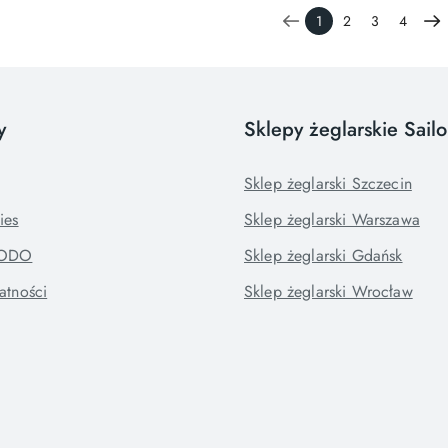
1
2
3
4
y
Sklepy żeglarskie Sail
Sklep żeglarski Szczecin
ies
Sklep żeglarski Warszawa
RODO
Sklep żeglarski Gdańsk
atności
Sklep żeglarski Wrocław