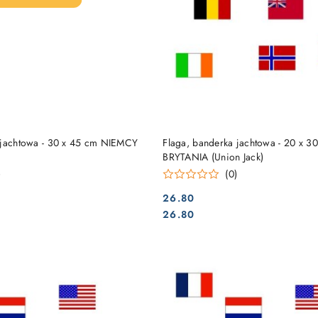
DO KOSZYKA
DO KOSZYKA
 jachtowa - 30 x 45 cm NIEMCY
Flaga, banderka jachtowa - 20 x 
BRYTANIA (Union Jack)
)
(0)
26.80
Cena:
Cena:
26.80