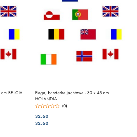
DO KOSZYKA
45 cm BELGIA
Flaga, banderka jachtowa - 30 x 45 cm
HOLANDIA
(0)
32.60
Cena:
Cena:
32.60