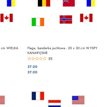
DO KOSZYKA
30 cm WIELKA
Flaga, banderka jachtowa - 20 x 30 cm WYSPY
KANARYJSKIE
(0)
37.00
Cena:
Cena:
37.00