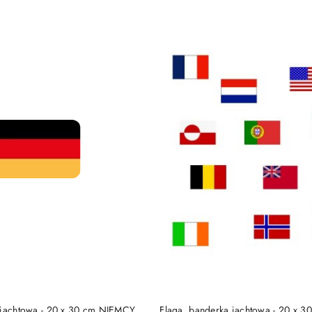
e.
DO KOSZYKA
DO KOSZYKA
 jachtowa - 20 x 30 cm NIEMCY
Flaga, banderka jachtowa - 20 x 