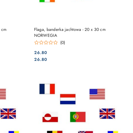
DO KOSZYKA
0 cm
Flaga, banderka jachtowa - 20 x 30 cm
NORWEGIA
(0)
26.80
Cena:
Cena:
26.80