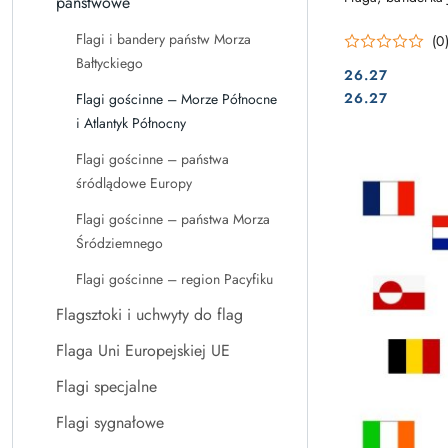
państwowe
Flagi i bandery państw Morza
(0
Bałtyckiego
26.27
Cena:
Cena:
26.27
Flagi gościnne – Morze Północne
i Atlantyk Północny
Flagi gościnne – państwa
śródlądowe Europy
Flagi gościnne – państwa Morza
Śródziemnego
Flagi gościnne – region Pacyfiku
Flagsztoki i uchwyty do flag
Flaga Uni Europejskiej UE
Flagi specjalne
Flagi sygnałowe