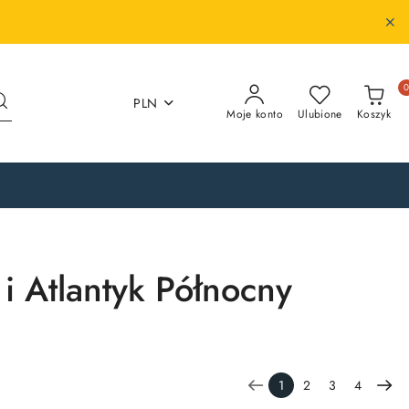
PLN
Moje konto
Ulubione
Koszyk
i Atlantyk Północny
1
2
3
4