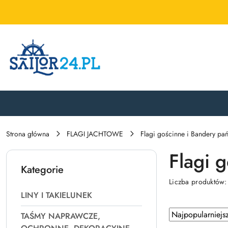
Przejdź do treści głównej
Przejdź do wyszukiwarki
Przejdź do moje konto
Przejdź do menu głównego
Przejdź do stopki
Strona główna
FLAGI JACHTOWE
Flagi gościnne i Bandery p
Flagi 
Kategorie
Liczba produktów
LINY I TAKIELUNEK
Zastosowano
Sortuj
TAŚMY NAPRAWCZE,
według
sortowanie: