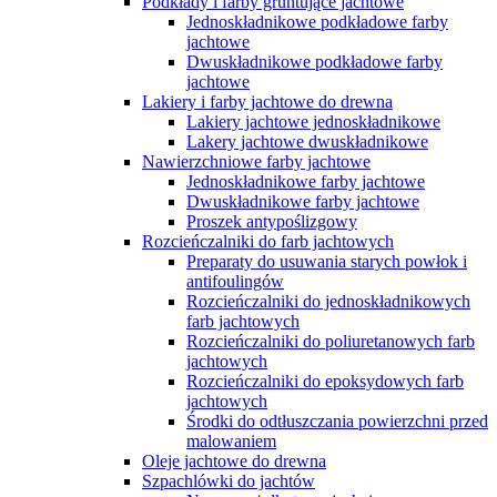
Podkłady i farby gruntujące jachtowe
Jednoskładnikowe podkładowe farby
jachtowe
Dwuskładnikowe podkładowe farby
jachtowe
Lakiery i farby jachtowe do drewna
Lakiery jachtowe jednoskładnikowe
Lakery jachtowe dwuskładnikowe
Nawierzchniowe farby jachtowe
Jednoskładnikowe farby jachtowe
Dwuskładnikowe farby jachtowe
Proszek antypoślizgowy
Rozcieńczalniki do farb jachtowych
Preparaty do usuwania starych powłok i
antifoulingów
Rozcieńczalniki do jednoskładnikowych
farb jachtowych
Rozcieńczalniki do poliuretanowych farb
jachtowych
Rozcieńczalniki do epoksydowych farb
jachtowych
Środki do odtłuszczania powierzchni przed
malowaniem
Oleje jachtowe do drewna
Szpachlówki do jachtów