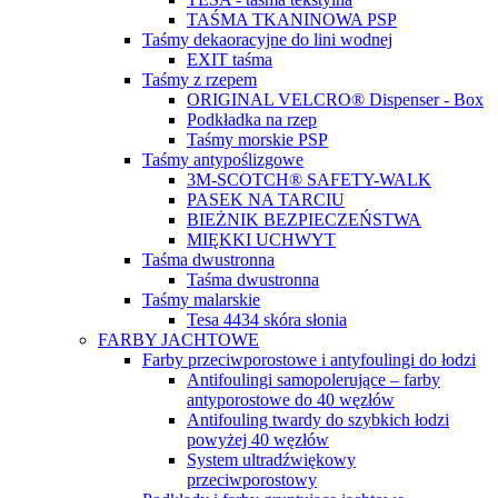
TAŚMA TKANINOWA PSP
Taśmy dekaoracyjne do lini wodnej
EXIT taśma
Taśmy z rzepem
ORIGINAL VELCRO® Dispenser - Box
Podkładka na rzep
Taśmy morskie PSP
Taśmy antypoślizgowe
3M-SCOTCH® SAFETY-WALK
PASEK NA TARCIU
BIEŻNIK BEZPIECZEŃSTWA
MIĘKKI UCHWYT
Taśma dwustronna
Taśma dwustronna
Taśmy malarskie
Tesa 4434 skóra słonia
FARBY JACHTOWE
Farby przeciwporostowe i antyfoulingi do łodzi
Antifoulingi samopolerujące – farby
antyporostowe do 40 węzłów
Antifouling twardy do szybkich łodzi
powyżej 40 węzłów
System ultradźwiękowy
przeciwporostowy