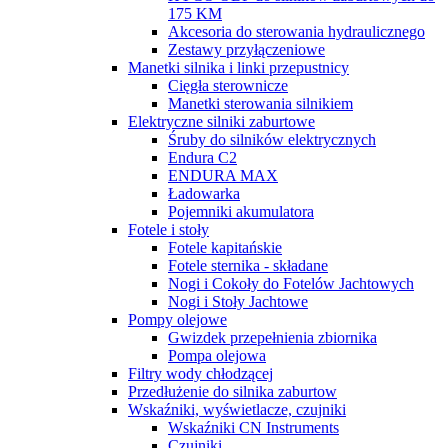
175 KM
Akcesoria do sterowania hydraulicznego
Zestawy przyłączeniowe
Manetki silnika i linki przepustnicy
Cięgła sterownicze
Manetki sterowania silnikiem
Elektryczne silniki zaburtowe
Śruby do silników elektrycznych
Endura C2
ENDURA MAX
Ładowarka
Pojemniki akumulatora
Fotele i stoły
Fotele kapitańskie
Fotele sternika - składane
Nogi i Cokoły do ​​Fotelów Jachtowych
Nogi i Stoły Jachtowe
Pompy olejowe
Gwizdek przepełnienia zbiornika
Pompa olejowa
Filtry wody chłodzącej
Przedłużenie do silnika zaburtow
Wskaźniki, wyświetlacze, czujniki
Wskaźniki CN Instruments
Czujniki