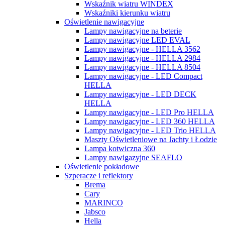
Wskaźnik wiatru WINDEX
Wskaźniki kierunku wiatru
Oświetlenie nawigacyjne
Lampy nawigacyjne na beterie
Lampy nawigacyjne LED EVAL
Lampy nawigacyjne - HELLA 3562
Lampy nawigacyjne - HELLA 2984
Lampy nawigacyjne - HELLA 8504
Lampy nawigacyjne - LED Compact
HELLA
Lampy nawigacyjne - LED DECK
HELLA
Lampy nawigacyjne - LED Pro HELLA
Lampy nawigacyjne - LED 360 HELLA
Lampy nawigacyjne - LED Trio HELLA
Maszty Oświetleniowe na Jachty i Łodzie
Lampa kotwiczna 360
Lampy nawigazyjne SEAFLO
Oświetlenie pokładowe
Szperacze i reflektory
Brema
Cary
MARINCO
Jabsco
Hella