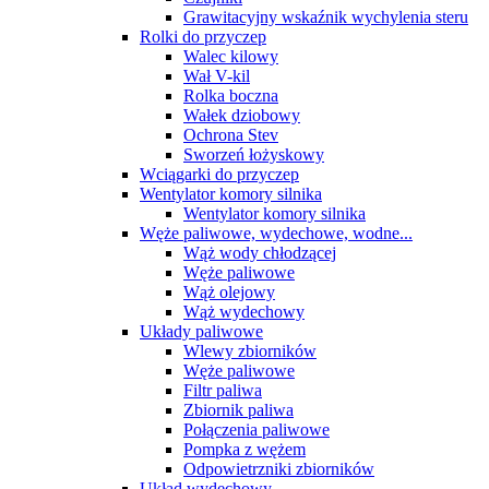
Grawitacyjny wskaźnik wychylenia steru
Rolki do przyczep
Walec kilowy
Wał V-kil
Rolka boczna
Wałek dziobowy
Ochrona Stev
Sworzeń łożyskowy
Wciągarki do przyczep
Wentylator komory silnika
Wentylator komory silnika
Węże paliwowe, wydechowe, wodne...
Wąż wody chłodzącej
Węże paliwowe
Wąż olejowy
Wąż wydechowy
Układy paliwowe
Wlewy zbiorników
Węże paliwowe
Filtr paliwa
Zbiornik paliwa
Połączenia paliwowe
Pompka z wężem
Odpowietrzniki zbiorników
Układ wydechowy