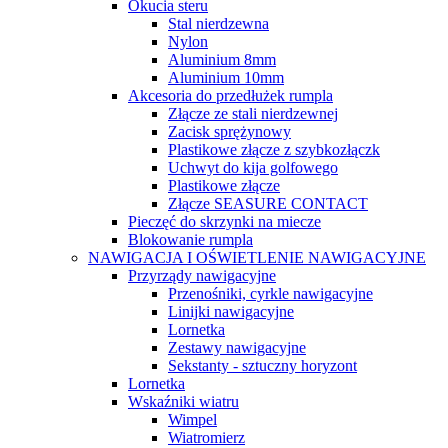
Okucia steru
Stal nierdzewna
Nylon
Aluminium 8mm
Aluminium 10mm
Akcesoria do przedłużek rumpla
Złącze ze stali nierdzewnej
Zacisk sprężynowy
Plastikowe złącze z szybkozłączk
Uchwyt do kija golfowego
Plastikowe złącze
Złącze SEASURE CONTACT
Pieczęć do skrzynki na miecze
Blokowanie rumpla
NAWIGACJA I OŚWIETLENIE NAWIGACYJNE
Przyrządy nawigacyjne
Przenośniki, cyrkle nawigacyjne
Linijki nawigacyjne
Lornetka
Zestawy nawigacyjne
Sekstanty - sztuczny horyzont
Lornetka
Wskaźniki wiatru
Wimpel
Wiatromierz