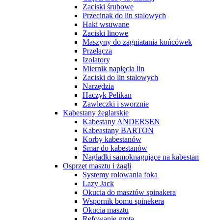
Zaciski śrubowe
Przecinak do lin stalowych
Haki wsuwane
Zaciski linowe
Maszyny do zagniatania końcówek
Przełącza
Izolatory
Miernik napięcia lin
Zaciski do lin stalowych
Narzędzia
Haczyk Pelikan
Zawleczki i sworznie
Kabestany żeglarskie
Kabestany ANDERSEN
Kabeastany BARTON
Korby kabestanów
Smar do kabestanów
Nagładki samoknagujące na kabestan
Osprzęt masztu i żagli
Systemy rolowania foka
Lazy Jack
Okucia do masztów spinakera
Wspornik bomu spinekera
Okucia masztu
Refowanie grota