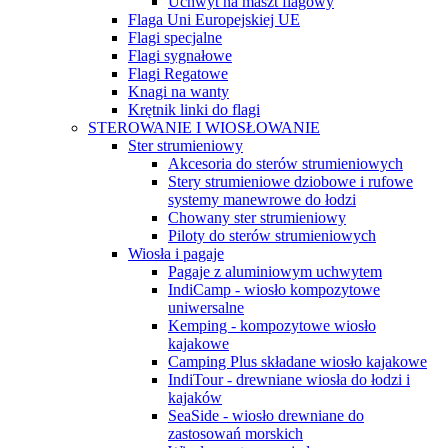
Uchwyt na maszt flagowy
Flaga Uni Europejskiej UE
Flagi specjalne
Flagi sygnałowe
Flagi Regatowe
Knagi na wanty
Krętnik linki do flagi
STEROWANIE I WIOSŁOWANIE
Ster strumieniowy
Akcesoria do sterów strumieniowych
Stery strumieniowe dziobowe i rufowe
systemy manewrowe do łodzi
Chowany ster strumieniowy
Piloty do sterów strumieniowych
Wiosła i pagaje
Pagaje z aluminiowym uchwytem
IndiCamp - wiosło kompozytowe
uniwersalne
Kemping - kompozytowe wiosło
kajakowe
Camping Plus składane wiosło kajakowe
IndiTour - drewniane wiosła do łodzi i
kajaków
SeaSide - wiosło drewniane do
zastosowań morskich