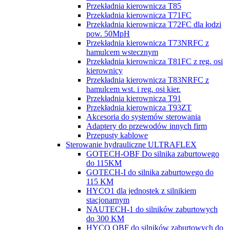
Przekładnia kierownicza T85
Przekładnia kierownicza T71FC
Przekładnia kierownicza T72FC dla łodzi
pow. 50MpH
Przekładnia kierownicza T73NRFC z
hamulcem wstecznym
Przekładnia kierownicza T81FC z reg. osi
kierownicy
Przekładnia kierownicza T83NRFC z
hamulcem wst. i reg. osi kier.
Przekładnia kierownicza T91
Przekładnia kierownicza T93ZT
Akcesoria do systemów sterowania
Adaptery do przewodów innych firm
Przepusty kablowe
Sterowanie hydrauliczne ULTRAFLEX
GOTECH-OBF Do silnika zaburtowego
do 115KM
GOTECH-I do silnika zaburtowego do
115 KM
HYCO1 dla jednostek z silnikiem
stacjonarnym
NAUTECH-1 do silników zaburtowych
do 300 KM
HYCO OBF do silników zaburtowych do