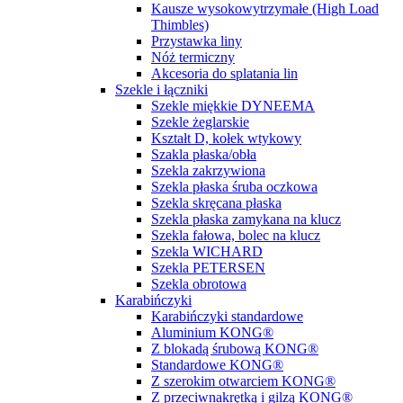
Kausze wysokowytrzymałe (High Load
Thimbles)
Przystawka liny
Nóż termiczny
Akcesoria do splatania lin
Szekle i łączniki
Szekle miękkie DYNEEMA
Szekle żeglarskie
Kształt D, kołek wtykowy
Szakla płaska/obła
Szekla zakrzywiona
Szekla płaska śruba oczkowa
Szekla skręcana płaska
Szekla płaska zamykana na klucz
Szekla fałowa, bolec na klucz
Szekla WICHARD
Szekla PETERSEN
Szekla obrotowa
Karabińczyki
Karabińczyki standardowe
Aluminium KONG®
Z blokadą śrubową KONG®
Standardowe KONG®
Z szerokim otwarciem KONG®
Z przeciwnakrętką i gilzą KONG®