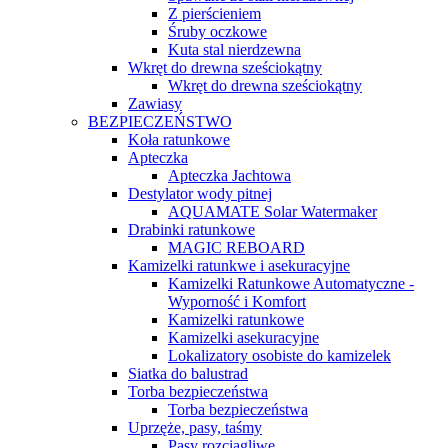
Z pierścieniem
Śruby oczkowe
Kuta stal nierdzewna
Wkręt do drewna sześciokątny
Wkręt do drewna sześciokątny
Zawiasy
BEZPIECZEŃSTWO
Koła ratunkowe
Apteczka
Apteczka Jachtowa
Destylator wody pitnej
AQUAMATE Solar Watermaker
Drabinki ratunkowe
MAGIC REBOARD
Kamizelki ratunkwe i asekuracyjne
Kamizelki Ratunkowe Automatyczne -
Wyporność i Komfort
Kamizelki ratunkowe
Kamizelki asekuracyjne
Lokalizatory osobiste do kamizelek
Siatka do balustrad
Torba bezpieczeństwa
Torba bezpieczeństwa
Uprzęże, pasy, taśmy
Pasy rozciągliwe