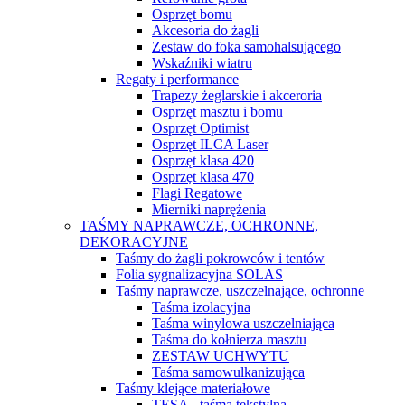
Osprzęt bomu
Akcesoria do żagli
Zestaw do foka samohalsującego
Wskaźniki wiatru
Regaty i performance
Trapezy żeglarskie i akceroria
Osprzęt masztu i bomu
Osprzęt Optimist
Osprzęt ILCA Laser
Osprzęt klasa 420
Osprzęt klasa 470
Flagi Regatowe
Mierniki naprężenia
TAŚMY NAPRAWCZE, OCHRONNE,
DEKORACYJNE
Taśmy do żagli pokrowców i tentów
Folia sygnalizacyjna SOLAS
Taśmy naprawcze, uszczelnające, ochronne
Taśma izolacyjna
Taśma winylowa uszczelniająca
Taśma do kołnierza masztu
ZESTAW UCHWYTU
Taśma samowulkanizująca
Taśmy klejące materiałowe
TESA - taśma tekstylna