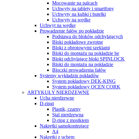
Mocowanie na palcach
Uchwyty na tablety i smartfony
Uchwyty na kubki i butelki
Uchwyty na wędkę
Uchwyt na wędkę
Prowadzenie fałów po pokładzie
Podstawa do bloków odchylających
Bloki pokładowe zwrotne
Bloki z obrotowymi szeklami
Bloki do montażu na pokładzie be
Bloki odchylające bloki SPINLOCK
Bloki do montażu na pokładzie
Bloczki prowadzenia fałów
Systemy wykładzin pokładów
System pokładowy DEK-KING
System pokładowy OCEN CORK
ARTYKUŁY NIERDZEWNE
Ucha nierdzewne
D-ringi
Plastik, czarny
Stal nierdzewna
D-ring z mostkiem
Nakrętki samokontrujące
A4
Nakrętki z uchem