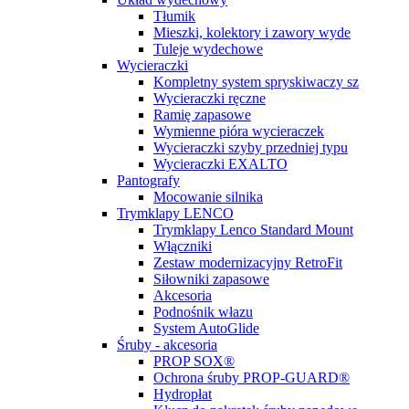
Tłumik
Mieszki, kolektory i zawory wyde
Tuleje wydechowe
Wycieraczki
Kompletny system spryskiwaczy sz
Wycieraczki ręczne
Ramię zapasowe
Wymienne pióra wycieraczek
Wycieraczki szyby przedniej typu
Wycieraczki EXALTO
Pantografy
Mocowanie silnika
Trymklapy LENCO
Trymklapy Lenco Standard Mount
Włączniki
Zestaw modernizacyjny RetroFit
Siłowniki zapasowe
Akcesoria
Podnośnik włazu
System AutoGlide
Śruby - akcesoria
PROP SOX®
Ochrona śruby PROP-GUARD®
Hydropłat