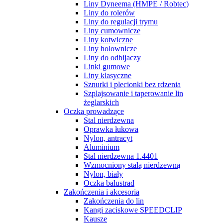
Liny Dyneema (HMPE / Robtec)
Liny do rolerów
Liny do regulacji trymu
Liny cumownicze
Liny kotwiczne
Liny holownicze
Liny do odbijaczy
Linki gumowe
Liny klasyczne
Sznurki i plecionki bez rdzenia
Szplajsowanie i taperowanie lin
żeglarskich
Oczka prowadzące
Stal nierdzewna
Oprawka łukowa
Nylon, antracyt
Aluminium
Stal nierdzewna 1.4401
Wzmocniony stalą nierdzewną
Nylon, biały
Oczka balustrad
Zakończenia i akcesoria
Zakończenia do lin
Kangi zaciskowe SPEEDCLIP
Kausze