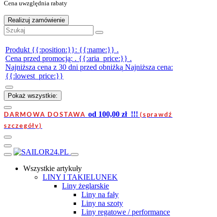
Cena uwzględnia rabaty
Realizuj zamówienie
Produkt {{:position:}}:
{{:name:}}
.
Cena przed promocją:
.
{{:aria_price:}}
.
Najniższa cena z 30 dni przed obniżką
Najniższa cena:
{{:lowest_price:}}
Pokaż wszystkie:
od 100,00 zł !!!
DARMOWA DOSTAWA
(sprawdź
szczegóły)
Wszystkie artykuły
LINY I TAKIELUNEK
Liny żeglarskie
Liny na fały
Liny na szoty
Liny regatowe / performance