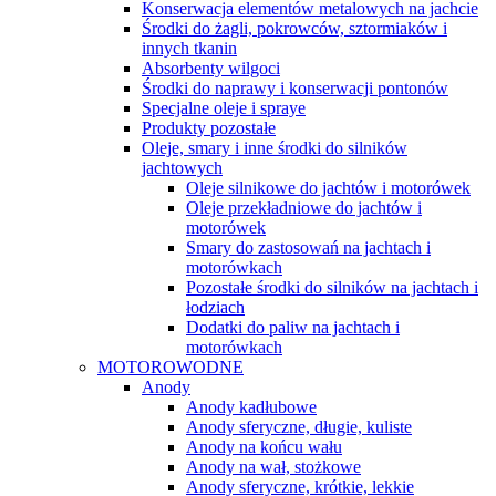
Konserwacja elementów metalowych na jachcie
Środki do żagli, pokrowców, sztormiaków i
innych tkanin
Absorbenty wilgoci
Środki do naprawy i konserwacji pontonów
Specjalne oleje i spraye
Produkty pozostałe
Oleje, smary i inne środki do silników
jachtowych
Oleje silnikowe do jachtów i motorówek
Oleje przekładniowe do jachtów i
motorówek
Smary do zastosowań na jachtach i
motorówkach
Pozostałe środki do silników na jachtach i
łodziach
Dodatki do paliw na jachtach i
motorówkach
MOTOROWODNE
Anody
Anody kadłubowe
Anody sferyczne, długie, kuliste
Anody na końcu wału
Anody na wał, stożkowe
Anody sferyczne, krótkie, lekkie