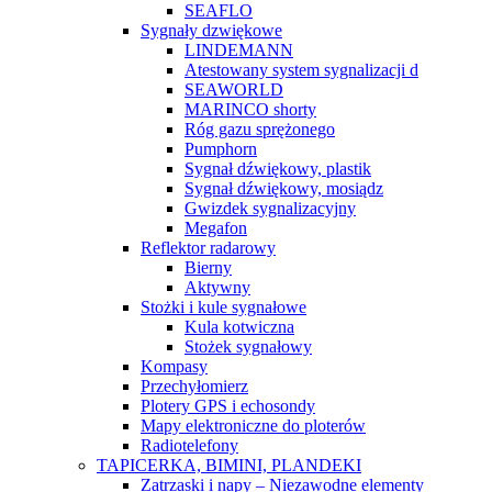
SEAFLO
Sygnały dzwiękowe
LINDEMANN
Atestowany system sygnalizacji d
SEAWORLD
MARINCO shorty
Róg gazu sprężonego
Pumphorn
Sygnał dźwiękowy, plastik
Sygnał dźwiękowy, mosiądz
Gwizdek sygnalizacyjny
Megafon
Reflektor radarowy
Bierny
Aktywny
Stożki i kule sygnałowe
Kula kotwiczna
Stożek sygnałowy
Kompasy
Przechyłomierz
Plotery GPS i echosondy
Mapy elektroniczne do ploterów
Radiotelefony
TAPICERKA, BIMINI, PLANDEKI
Zatrzaski i napy – Niezawodne elementy