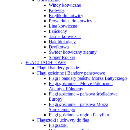
Windy kotwiczne
Kotwice
Krętlik do kotwicy
Prowadnica do kotwicy
Lina kotwiczna
Łańcuchy
Taśma kotwiczna
Hak blokujący
Dryfkotwa
Świder kotwiczny ziemny
Stoper Rocker
FLAGI JACHTOWE
Flagi i bandery polskie
Flagi gościnne i Bandery państwowe
Flagi i bandery państw Morza Bałtyckiego
Flagi gościnne – Morze Północne i
Atlantyk Północny
Flagi gościnne – państwa śródlądowe
Europy
Flagi gościnne – państwa Morza
Śródziemnego
Flagi gościnne – region Pacyfiku
Flagsztoki i uchwyty do flag
Flagsztoki