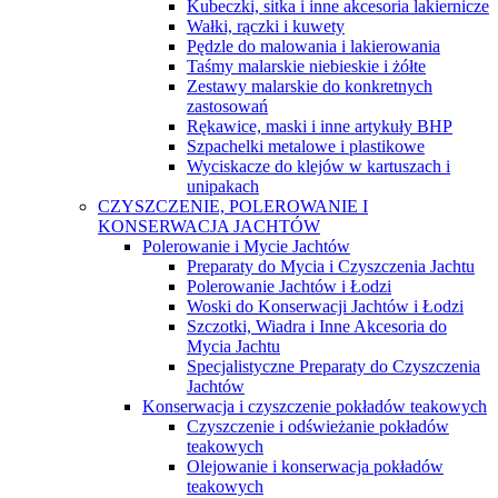
Kubeczki, sitka i inne akcesoria lakiernicze
Wałki, rączki i kuwety
Pędzle do malowania i lakierowania
Taśmy malarskie niebieskie i żółte
Zestawy malarskie do konkretnych
zastosowań
Rękawice, maski i inne artykuły BHP
Szpachelki metalowe i plastikowe
Wyciskacze do klejów w kartuszach i
unipakach
CZYSZCZENIE, POLEROWANIE I
KONSERWACJA JACHTÓW
Polerowanie i Mycie Jachtów
Preparaty do Mycia i Czyszczenia Jachtu
Polerowanie Jachtów i Łodzi
Woski do Konserwacji Jachtów i Łodzi
Szczotki, Wiadra i Inne Akcesoria do
Mycia Jachtu
Specjalistyczne Preparaty do Czyszczenia
Jachtów
Konserwacja i czyszczenie pokładów teakowych
Czyszczenie i odświeżanie pokładów
teakowych
Olejowanie i konserwacja pokładów
teakowych