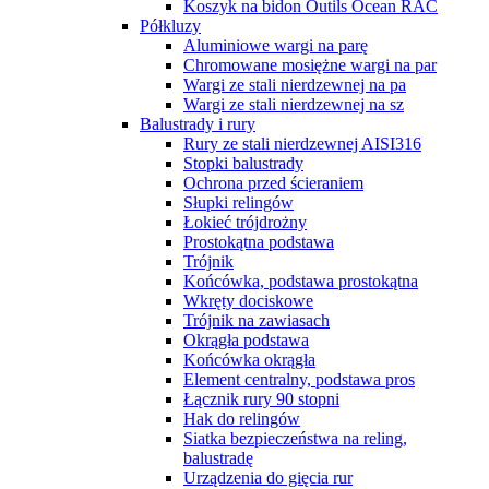
Koszyk na bidon Outils Ocean RAC
Półkluzy
Aluminiowe wargi na parę
Chromowane mosiężne wargi na par
Wargi ze stali nierdzewnej na pa
Wargi ze stali nierdzewnej na sz
Balustrady i rury
Rury ze stali nierdzewnej AISI316
Stopki balustrady
Ochrona przed ścieraniem
Słupki relingów
Łokieć trójdrożny
Prostokątna podstawa
Trójnik
Końcówka, podstawa prostokątna
Wkręty dociskowe
Trójnik na zawiasach
Okrągła podstawa
Końcówka okrągła
Element centralny, podstawa pros
Łącznik rury 90 stopni
Hak do relingów
Siatka bezpieczeństwa na reling,
balustradę
Urządzenia do gięcia rur