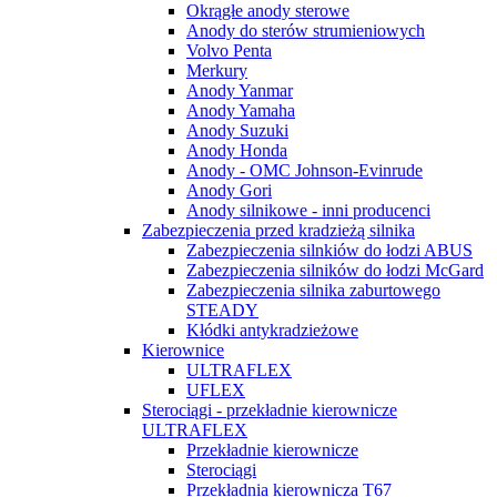
Okrągłe anody sterowe
Anody do sterów strumieniowych
Volvo Penta
Merkury
Anody Yanmar
Anody Yamaha
Anody Suzuki
Anody Honda
Anody - OMC Johnson-Evinrude
Anody Gori
Anody silnikowe - inni producenci
Zabezpieczenia przed kradzieżą silnika
Zabezpieczenia silnkiów do łodzi ABUS
Zabezpieczenia silników do łodzi McGard
Zabezpieczenia silnika zaburtowego
STEADY
Kłódki antykradzieżowe
Kierownice
ULTRAFLEX
UFLEX
Sterociągi - przekładnie kierownicze
ULTRAFLEX
Przekładnie kierownicze
Sterociągi
Przekładnia kierownicza T67