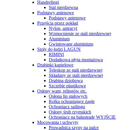
Handrelingi
Stal nierdzewna
Podstawy antenowe
Podstawy antenowe
Przejścia przez pokład
Nylon, antracyt
Wzmocnienie ze stali nierdzewnej
Aluminium
Gwintowane aluminium
Stoły do łodzi LAGUN
RIMINI
Dodatkowa płyta montażowa
Drabinki kąpielowe
Teleskop ze stali nierdzewnej
Składany ze stali nierdzewnej
Drabina dziobowa
Szczeble plastikowe
Osłony want, relingów etc.
Osłona lin stalowych
Rolka ochraniające żagle
Ochraniacz sailingu
Osłony śrub rzymskich
Ochraniacz na balustradę WYJŚCIE
Mocowania i uchwyty
Prowadnica szyny na palce