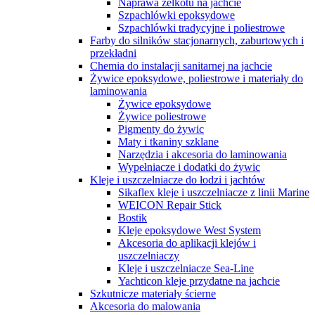
Naprawa żelkotu na jachcie
Szpachlówki epoksydowe
Szpachlówki tradycyjne i poliestrowe
Farby do silników stacjonarnych, zaburtowych i
przekładni
Chemia do instalacji sanitarnej na jachcie
Żywice epoksydowe, poliestrowe i materiały do
laminowania
Żywice epoksydowe
Żywice poliestrowe
Pigmenty do żywic
Maty i tkaniny szklane
Narzędzia i akcesoria do laminowania
Wypełniacze i dodatki do żywic
Kleje i uszczelniacze do łodzi i jachtów
Sikaflex kleje i uszczelniacze z linii Marine
WEICON Repair Stick
Bostik
Kleje epoksydowe West System
Akcesoria do aplikacji klejów i
uszczelniaczy
Kleje i uszczelniacze Sea-Line
Yachticon kleje przydatne na jachcie
Szkutnicze materiały ścierne
Akcesoria do malowania