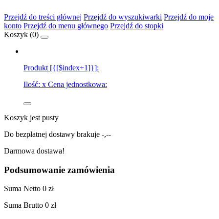
Przejdź do treści głównej
Przejdź do wyszukiwarki
Przejdź do moje
konto
Przejdź do menu głównego
Przejdź do stopki
Koszyk (
0
)
Produkt [{[$index+1]}]:
Ilość:
x
Cena jednostkowa:
Koszyk jest pusty
Do bezpłatnej dostawy brakuje
-,--
Darmowa dostawa!
Podsumowanie zamówienia
Suma
Netto
0 zł
Suma
Brutto
0 zł