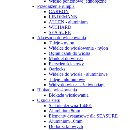
Wiosło pontonowe jednoręczne
Przedłużenie rumpla
CARBON
LINDEMANN
ALLEN - aluminium
WICHARD
SEA SURE
Akcesoria do wiosłowania
Tuleje - nylon
Widelce do wiosłowania - nylon
Ogranicznik do wiosła
Mankiet do wiosła
Pierścień ściekowy
Oarlocks
Widelce do wiosła - aluminiowe
Tuleje - aluminiowe
Widły do ​​wiosła - żeliwo ciągl
Blokada wiosłowania
Blokada wiosłowania
Okucia steru
Stal nierdzewna 1.4401
Aluminium 8mm
Elementy dystansowe dla SEASURE
Aluminium 10mm
Do łodzi kilowych