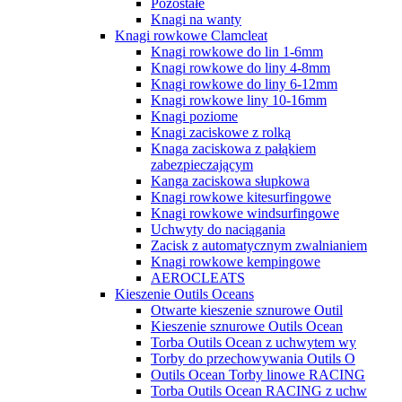
Pozostałe
Knagi na wanty
Knagi rowkowe Clamcleat
Knagi rowkowe do lin 1-6mm
Knagi rowkowe do liny 4-8mm
Knagi rowkowe do liny 6-12mm
Knagi rowkowe liny 10-16mm
Knagi poziome
Knagi zaciskowe z rolką
Knaga zaciskowa z pałąkiem
zabezpieczającym
Kanga zaciskowa słupkowa
Knagi rowkowe kitesurfingowe
Knagi rowkowe windsurfingowe
Uchwyty do naciągania
Zacisk z automatycznym zwalnianiem
Knagi rowkowe kempingowe
AEROCLEATS
Kieszenie Outils Oceans
Otwarte kieszenie sznurowe Outil
Kieszenie sznurowe Outils Ocean
Torba Outils Ocean z uchwytem wy
Torby do przechowywania Outils O
Outils Ocean Torby linowe RACING
Torba Outils Ocean RACING z uchw