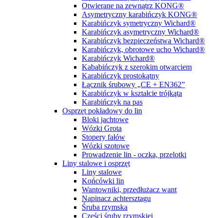
Otwierane na zewnątrz KONG®
Asymetryczny karabińczyk KONG®
Karabińczyk symetryczny Wichard®
Karabińczyk asymetryczny Wichard®
Karabińczyk bezpieczeństwa Wichard®
Karabińczyk, obrotowe ucho Wichard®
Karabińczyk Wichard®
Kababińczyk z szerokim otwarciem
Karabińczyk prostokątny
Łącznik śrubowy „CE + EN362”
Karabińczyk w kształcie trójkąta
Karabińczyk na pas
Osprzęt pokładowy do lin
Bloki jachtowe
Wózki Grota
Stopery fałów
Wózki szotowe
Prowadzenie lin - oczka, przelotki
Liny stalowe i osprzęt
Liny stalowe
Końcówki lin
Wantowniki, przedłużacz want
Napinacz achtersztagu
Śruba rzymska
Części śruby rzymskiej