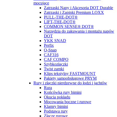
mocujące
Zatrzaski Napy i Akcesoria DOT Durable
Zatrzaski i Zapinki Premium LOXX
PULL-THE-DOT®
LIFT-THE-DOT®
COMMON SENSE® DOT®
Narzędzia do zakuwania i montażu napów
DOT
YKK SNAD
Perfix
Q-Snap
CAF316
CAF COMPO
Szybkozłączki
Twist zamki
Klips tekstylny FASTMOUNT
Pakiety samoobsługowe PRYM
Rury i złączki nierdzewne do łodzi i jachtów
Rura
Końcówka rury bimini
Okucia pokładu
Mocowania boczne i rurowe
Klamry bimini
Podstawa rury
Złącze rurowe