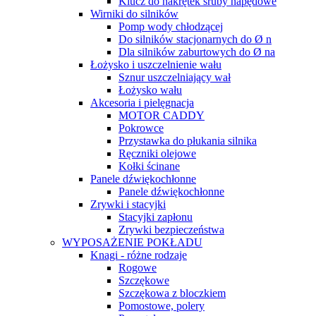
Klucz do nakrętek śruby napędowe
Wirniki do silników
Pomp wody chłodzącej
Do silników stacjonarnych do Ø n
Dla silników zaburtowych do Ø na
Łożysko i uszczelnienie wału
Sznur uszczelniający wał
Łożysko wału
Akcesoria i pielęgnacja
MOTOR CADDY
Pokrowce
Przystawka do płukania silnika
Ręczniki olejowe
Kołki ścinane
Panele dźwiękochłonne
Panele dźwiękochłonne
Zrywki i stacyjki
Stacyjki zapłonu
Zrywki bezpieczeństwa
WYPOSAŻENIE POKŁADU
Knagi - różne rodzaje
Rogowe
Szczękowe
Szczękowa z bloczkiem
Pomostowe, polery