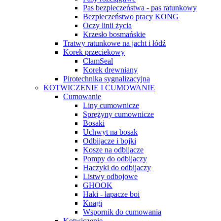
Pas bezpieczeństwa - pas ratunkowy
Bezpieczeństwo pracy KONG
Oczy linii życia
Krzesło bosmańskie
Tratwy ratunkowe na jacht i łódź
Korek przeciekowy
ClamSeal
Korek drewniany
Pirotechnika sygnalizacyjna
KOTWICZENIE I CUMOWANIE
Cumowanie
Liny cumownicze
Sprężyny cumownicze
Bosaki
Uchwyt na bosak
Odbijacze i bojki
Kosze na odbijacze
Pompy do odbijaczy
Haczyki do odbijaczy
Listwy odbojowe
GHOOK
Haki - łapacze boi
Knagi
Wspornik do cumowania
Kotwiczenie