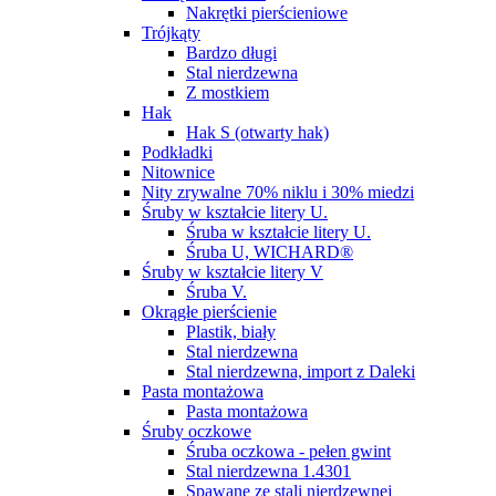
Nakrętki pierścieniowe
Trójkąty
Bardzo długi
Stal nierdzewna
Z mostkiem
Hak
Hak S (otwarty hak)
Podkładki
Nitownice
Nity zrywalne 70% niklu i 30% miedzi
Śruby w kształcie litery U.
Śruba w kształcie litery U.
Śruba U, WICHARD®
Śruby w kształcie litery V
Śruba V.
Okrągłe pierścienie
Plastik, biały
Stal nierdzewna
Stal nierdzewna, import z Daleki
Pasta montażowa
Pasta montażowa
Śruby oczkowe
Śruba oczkowa - pełen gwint
Stal nierdzewna 1.4301
Spawane ze stali nierdzewnej