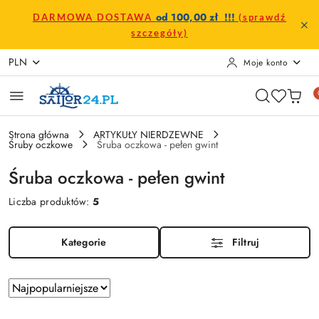
Przejdź do treści głównej
Przejdź do wyszukiwarki
Przejdź do moje konto
Przejdź do menu głównego
Przejdź do stopki
od 100,00 zł !!!
DARMOWA DOSTAWA
(sprawdź
szczegóły)
PLN
Moje konto
Strona główna
ARTYKUŁY NIERDZEWNE
Śruby oczkowe
Śruba oczkowa - pełen gwint
Śruba oczkowa - pełen gwint
Liczba produktów:
5
Kategorie
Filtruj
Zastosowano
Sortuj
według
sortowanie: