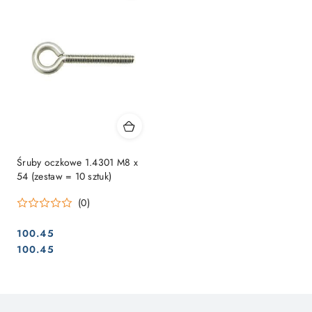
Śruby oczkowe 1.4301 M8 x
54 (zestaw = 10 sztuk)
(0)
100.45
Cena:
Cena:
100.45