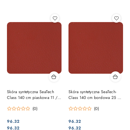
Najpopularniejsze.
Skóra syntetyczna SeaTech
Skóra syntetyczna SeaTech-
Class 140 cm piaskowa 11 /
Class 140 cm bordowa 25 /
SCH-03
SCH-19
(0)
(0)
96.32
96.32
Cena:
Cena:
Cena:
Cena:
96.32
96.32