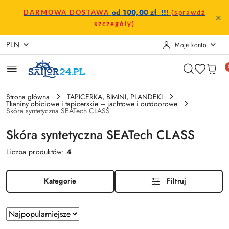
Przejdź do treści głównej
Przejdź do wyszukiwarki
Przejdź do moje konto
Przejdź do menu głównego
Przejdź do stopki
od 100,00 zł !!!
DARMOWA DOSTAWA
(sprawdź
szczegóły)
PLN
Moje konto
Strona główna
TAPICERKA, BIMINI, PLANDEKI
Tkaniny obiciowe i tapicerskie – jachtowe i outdoorowe
Skóra syntetyczna SEATech CLASS
Skóra syntetyczna SEATech CLASS
Liczba produktów:
4
Kategorie
Filtruj
Zastosowano
Sortuj
według
sortowanie: