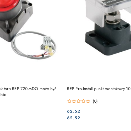
DO KOSZYKA
DO KOSZYKA
ulatora BEP 720-MDO może być
BEP Pro-Install punkt montażowy 1
lnie
)
(0)
62.52
Cena:
Cena:
62.52