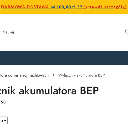
od 100,00 zł !!!
DARMOWA DOSTAWA
(sprawdź szczegóły)
tora do instalacji jachtowych
Wyłącznik akumulatora BEP
nik akumulatora BEP
:
53