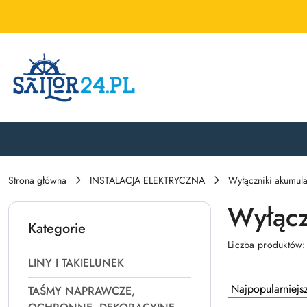
Przejdź do treści głównej
Przejdź do wyszukiwarki
Przejdź do moje konto
Przejdź do menu głównego
Przejdź do stopki
Strona główna
INSTALACJA ELEKTRYCZNA
Wyłączniki akumula
Wyłącz
Kategorie
Liczba produktów
LINY I TAKIELUNEK
Zastosowano
Sortuj
TAŚMY NAPRAWCZE,
według
sortowanie: