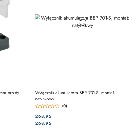
DO KOSZYKA
0mm prosty
Wyłącznik akumulatora BEP 701-S, montaż
natynkowy
(0)
268.95
Cena:
Cena:
268.95