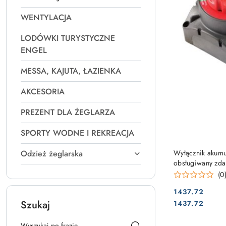
WENTYLACJA
LODÓWKI TURYSTYCZNE
ENGEL
MESSA, KAJUTA, ŁAZIENKA
AKCESORIA
PREZENT DLA ŻEGLARZA
SPORTY WODNE I REKREACJA
Wyłącznik akum
Odzież żeglarska
obsługiwany zda
(0
1437.72
Cena:
Cena:
Szukaj
1437.72