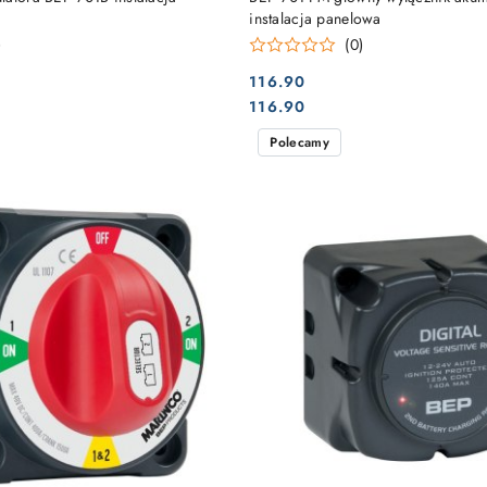
instalacja panelowa
)
(0)
116.90
Cena:
Cena:
116.90
Polecamy