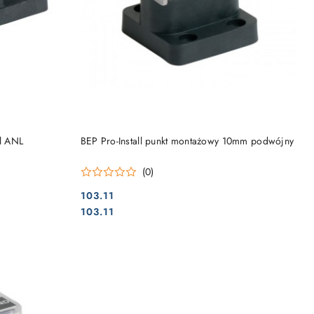
DO KOSZYKA
ll ANL
BEP Pro-Install punkt montażowy 10mm podwójny
(0)
103.11
Cena:
Cena:
103.11