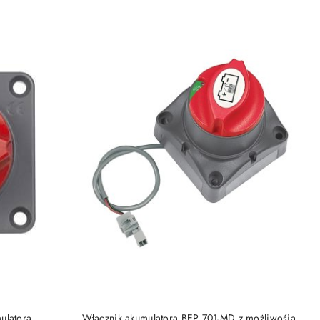
DO KOSZYKA
ulatora
Włącznik akumulatora BEP 701-MD z możliwośią