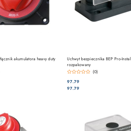
DO KOSZYKA
DO KOSZYKA
łącznik akumulatora heavy duty
Uchwyt bezpiecznika BEP Pro-Insta
rozpakowany
)
(0)
97.79
Cena:
Cena:
97.79