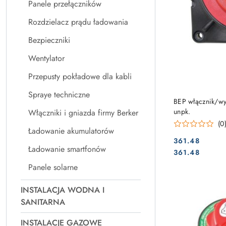
Panele przełączników
Rozdzielacz prądu ładowania
Bezpieczniki
Wentylator
Przepusty pokładowe dla kabli
Spraye techniczne
BEP włącznik/wy
unpk.
Włączniki i gniazda firmy Berker
(0
Ładowanie akumulatorów
361.48
Ładowanie smartfonów
Cena:
Cena:
361.48
Panele solarne
INSTALACJA WODNA I
SANITARNA
INSTALACJE GAZOWE