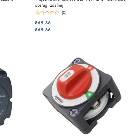
obsługi zdalnej
(0)
865.86
Cena:
Cena:
865.86