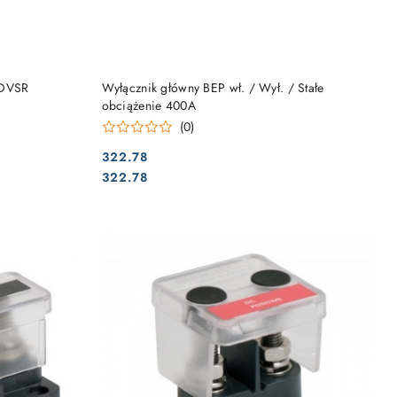
DO KOSZYKA
 DVSR
Wyłącznik główny BEP wł. / Wył. / Stałe
obciążenie 400A
(0)
322.78
Cena:
Cena:
322.78