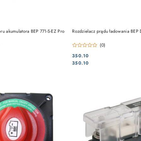
DO KOSZYKA
DO KOSZYKA
oru akumulatora BEP 771-S-EZ Pro
Rozdzielacz prądu ładowania BEP
)
(0)
350.10
Cena:
Cena:
350.10