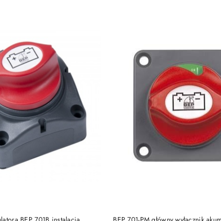
e.
DO KOSZYKA
DO KOSZYKA
atora BEP 701B instalacja
BEP 701-PM główny wyłącznik akum