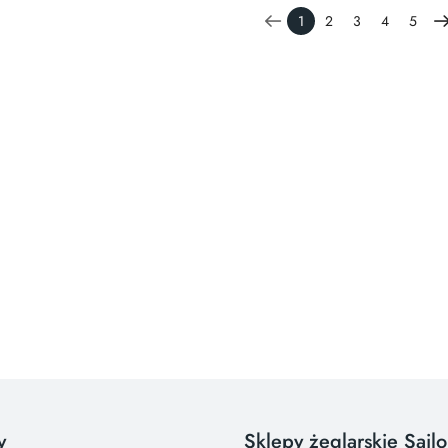
1
2
3
4
5
y
Sklepy żeglarskie Sail