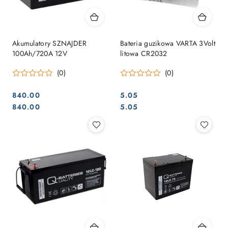
Akumulatory SZNAJDER
Bateria guzikowa VARTA 3Volt
100Ah/720A 12V
litowa CR2032
(0)
(0)
840.00
5.05
Cena:
Cena:
Cena:
Cena:
840.00
5.05