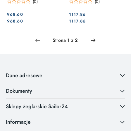
(0)
(0)
968.60
1117.86
Cena:
Cena:
Cena:
Cena:
968.60
1117.86
Dane adresowe
Dokumenty
Sklepy żeglarskie Sailor24
Informacje