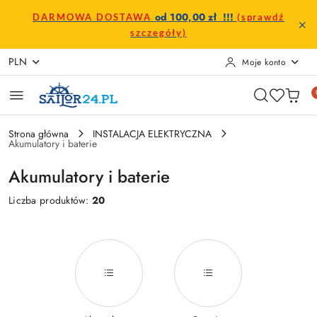
Przejdź do treści głównej
Przejdź do wyszukiwarki
Przejdź do moje konto
Przejdź do menu głównego
Przejdź do stopki
od 100,00 zł !!!
DARMOWA DOSTAWA
(sprawdź
szczegóły)
PLN
Moje konto
Strona główna
INSTALACJA ELEKTRYCZNA
Akumulatory i baterie
Akumulatory i baterie
Liczba produktów:
20