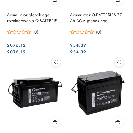
Akumulator głębokiego
Akumulator Q-BATTERIES 77
rozaładowania Q-BATTERIES
Ah AGM głębokiego
193 Ah AGM
rozaładowania
(0)
(0)
2076.12
954.39
Cena:
Cena:
Cena:
Cena:
2076.12
954.39