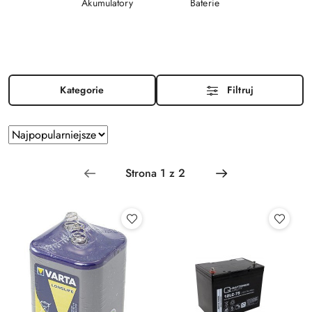
Akumulatory
Baterie
Kategorie
Filtruj
Zastosowano
Sortuj
według
sortowanie:
Najpopularniejsze.