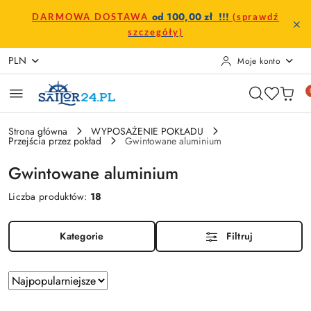
Przejdź do treści głównej
Przejdź do wyszukiwarki
Przejdź do moje konto
Przejdź do menu głównego
Przejdź do stopki
od 100,00 zł !!!
DARMOWA DOSTAWA
(sprawdź
szczegóły)
PLN
Moje konto
Strona główna
WYPOSAŻENIE POKŁADU
Przejścia przez pokład
Gwintowane aluminium
Gwintowane aluminium
Liczba produktów:
18
Kategorie
Filtruj
Zastosowano
Sortuj
według
sortowanie: