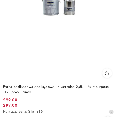
Farba podkładowa epoksydowa uniwersalna 2,5L – Multipurpose
117 Epoxy Primer
299.00
Cena
299.00
Cena
promocyjna:
Najniższa
Najniższa cena:
315
,
315
promocyjna:
cena