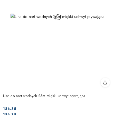
Lina do nart wodnych 23m miękki uchwyt pływająca
186.35
Cena:
Cena:
186.35