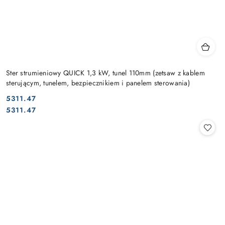
Ster strumieniowy QUICK 1,3 kW, tunel 110mm (zetsaw z kablem
sterującym, tunelem, bezpiecznikiem i panelem sterowania)
5311.47
Cena:
Cena:
5311.47