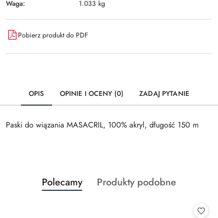
Waga:
1.033 kg
Pobierz produkt do PDF
OPIS
OPINIE I OCENY (0)
ZADAJ PYTANIE
Paski do wiązania MASACRIL, 100% akryl, długość 150 m
Produkty
Produkty
Polecamy
Produkty podobne
Pomiń karuzelę produktów
o
o
statusie:
statusie: