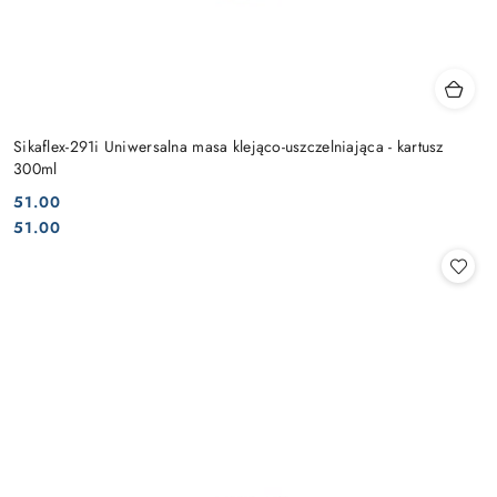
Sikaflex-291i Uniwersalna masa klejąco-uszczelniająca - kartusz
300ml
51.00
Cena:
Cena:
51.00