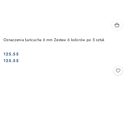
Oznaczenia Łańcucha 6 mm Zestaw 6 kolorów po 5 sztuk
125.55
Cena:
Cena:
125.55