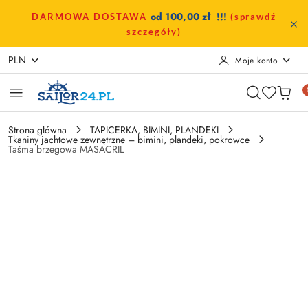
Przejdź do treści głównej
Przejdź do wyszukiwarki
Przejdź do moje konto
Przejdź do menu głównego
Przejdź do opisu produktu
Przejdź do stopki
od 100,00 zł !!!
DARMOWA DOSTAWA
(sprawdź
szczegóły)
PLN
Moje konto
Strona główna
TAPICERKA, BIMINI, PLANDEKI
Tkaniny jachtowe zewnętrzne – bimini, plandeki, pokrowce
Taśma brzegowa MASACRIL