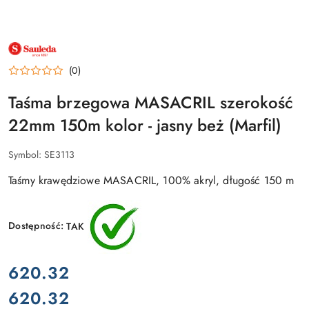
NAZWA
PRODUCENTA:
SAULEDA
(0)
Taśma brzegowa MASACRIL szerokość
22mm 150m kolor - jasny beż (Marfil)
Symbol:
SE3113
Taśmy krawędziowe MASACRIL, 100% akryl, długość 150 m
Dostępność:
TAK
cena:
620.32
620.32
Cena: