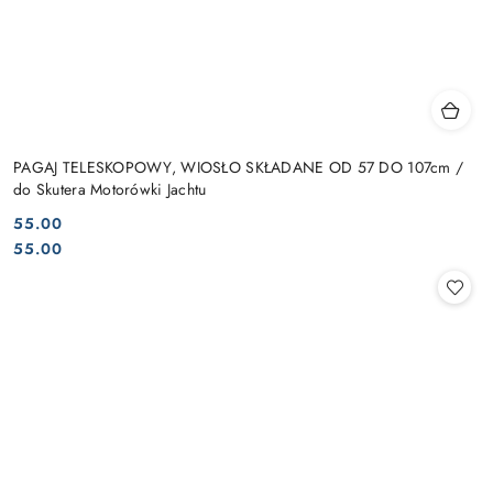
PAGAJ TELESKOPOWY, WIOSŁO SKŁADANE OD 57 DO 107cm /
do Skutera Motorówki Jachtu
55.00
Cena:
Cena:
55.00