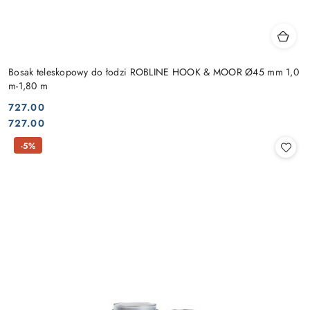
Bosak teleskopowy do łodzi ROBLINE HOOK & MOOR Ø45 mm 1,0
m-1,80 m
727.00
Cena:
Cena:
727.00
-5%