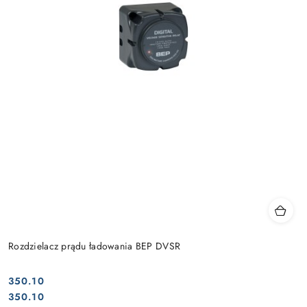
Rozdzielacz prądu ładowania BEP DVSR
350.10
Cena:
Cena:
350.10