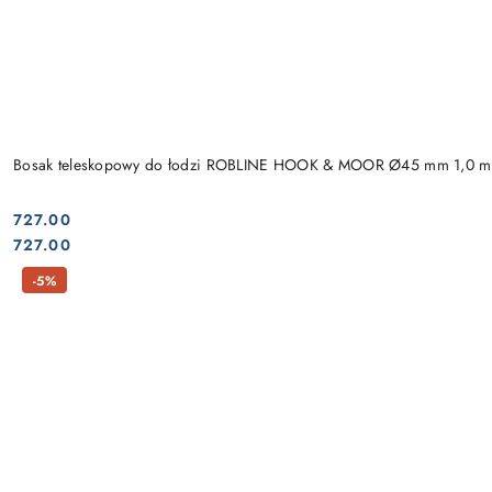
Bosak teleskopowy do łodzi ROBLINE HOOK & MOOR Ø45 mm 1,0 m
727.00
Cena:
Cena:
727.00
-5%