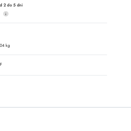
d 2 do 5 dni
0
.04 kg
DF