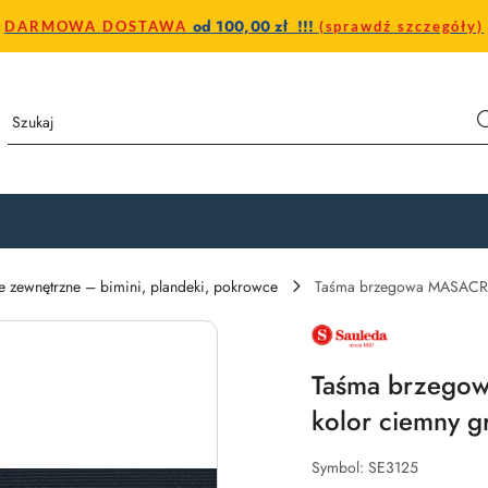
od 100,00 zł !!!
DARMOWA DOSTAWA
(sprawdź szczegóły)
e zewnętrzne – bimini, plandeki, pokrowce
Taśma brzegowa MASACR
NAZWA
PRODUCENTA:
SAULEDA
Taśma brzego
kolor ciemny g
Symbol:
SE3125