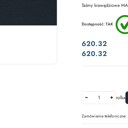
Taśmy krawędziowe MA
Dostępność:
TAK
cena:
620.32
620.32
Cena:
Ilość
rolka
Zamówienie telefoniczne: