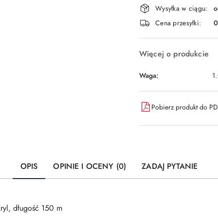
Dostępność
Wysyłka w ciągu:
o
i
Cena przesyłki:
dostawa
Więcej o produkcie
Waga:
1
Pobierz produkt do P
OPIS
OPINIE I OCENY (0)
ZADAJ PYTANIE
ryl, długość 150 m