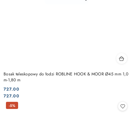
Bosak teleskopowy do łodzi ROBLINE HOOK & MOOR Ø45 mm 1,0
m-1,80 m
727.00
Cena:
Cena:
727.00
-5%