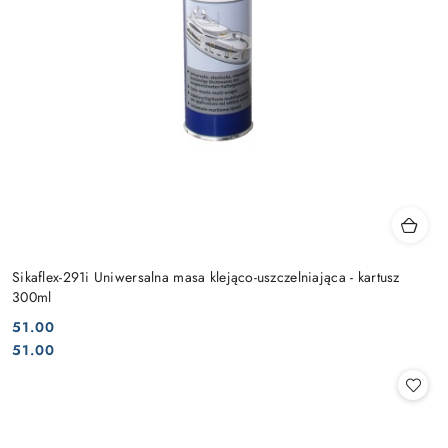
Sikaflex-291i Uniwersalna masa klejąco-uszczelniająca - kartusz
300ml
51.00
Cena:
Cena:
51.00