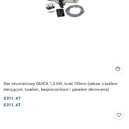
Ster strumieniowy QUICK 1,3 kW, tunel 110mm (zetsaw z kablem
sterującym, tunelem, bezpiecznikiem i panelem sterowania)
5311.47
Cena:
Cena:
5311.47