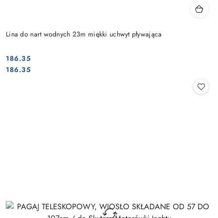
Lina do nart wodnych 23m miękki uchwyt pływająca
186.35
Cena:
Cena:
186.35