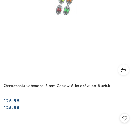
Oznaczenia Łańcucha 6 mm Zestaw 6 kolorów po 5 sztuk
125.55
Cena:
Cena:
125.55