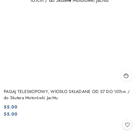
PAGAJ TELESKOPOWY, WIOSŁO SKŁADANE OD 57 DO 107cm /
do Skutera Motorówki Jachtu
55.00
Cena:
Cena:
55.00