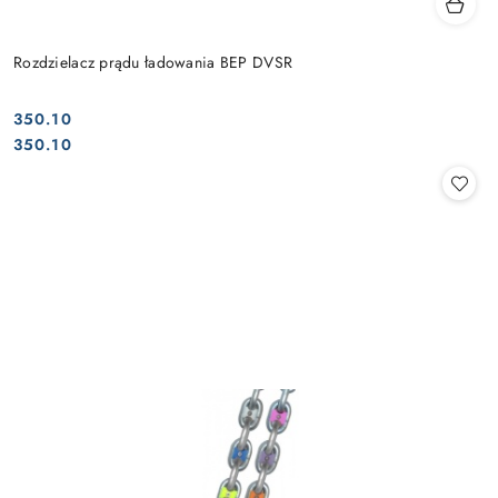
Rozdzielacz prądu ładowania BEP DVSR
350.10
Cena:
Cena:
350.10