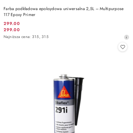
Farba podkładowa epoksydowa uniwersalna 2,5L – Multipurpose
117 Epoxy Primer
299.00
Cena
299.00
Cena
promocyjna:
Najniższa
Najniższa cena:
315
,
315
promocyjna:
cena
z
30
dni
przed
obniżką