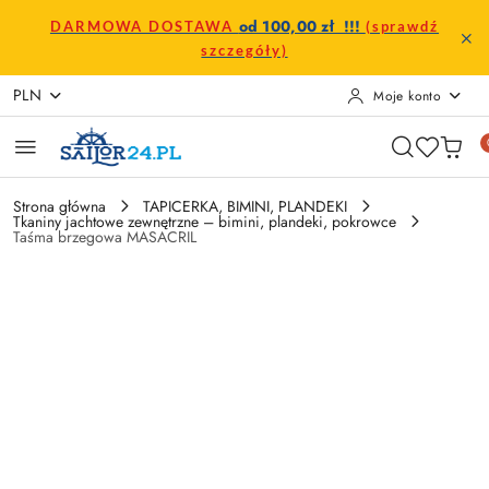
Przejdź do treści głównej
Przejdź do wyszukiwarki
Przejdź do moje konto
Przejdź do menu głównego
Przejdź do opisu produktu
Przejdź do stopki
od 100,00 zł !!!
DARMOWA DOSTAWA
(sprawdź
szczegóły)
PLN
Moje konto
Strona główna
TAPICERKA, BIMINI, PLANDEKI
Tkaniny jachtowe zewnętrzne – bimini, plandeki, pokrowce
Taśma brzegowa MASACRIL