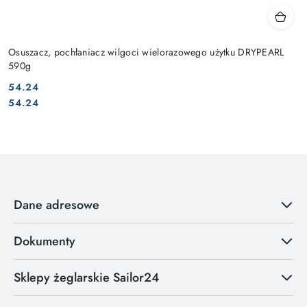
Osuszacz, pochłaniacz wilgoci wielorazowego użytku DRYPEARL
590g
54.24
Cena:
Cena:
54.24
Dane adresowe
Dokumenty
Sklepy żeglarskie Sailor24