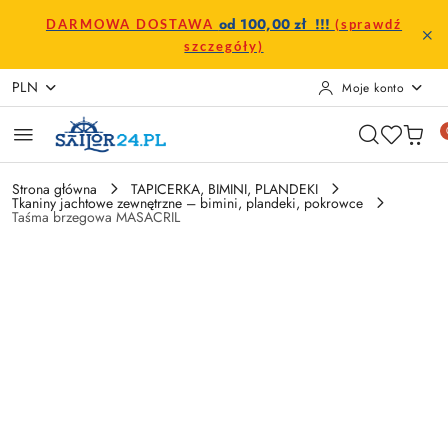
Przejdź do treści głównej
Przejdź do wyszukiwarki
Przejdź do moje konto
Przejdź do menu głównego
Przejdź do opisu produktu
Przejdź do stopki
od 100,00 zł !!!
DARMOWA DOSTAWA
(sprawdź
szczegóły)
PLN
Moje konto
Strona główna
TAPICERKA, BIMINI, PLANDEKI
Tkaniny jachtowe zewnętrzne – bimini, plandeki, pokrowce
Taśma brzegowa MASACRIL