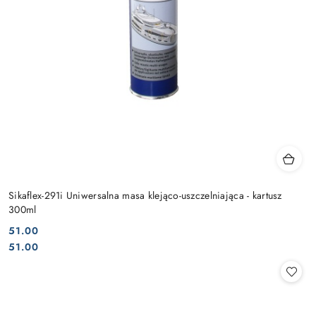
Sikaflex-291i Uniwersalna masa klejąco-uszczelniająca - kartusz
300ml
51.00
Cena:
Cena:
51.00