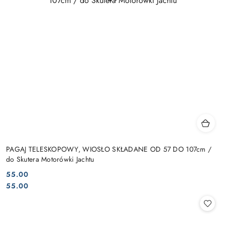
PAGAJ TELESKOPOWY, WIOSŁO SKŁADANE OD 57 DO 107cm /
do Skutera Motorówki Jachtu
55.00
Cena:
Cena:
55.00