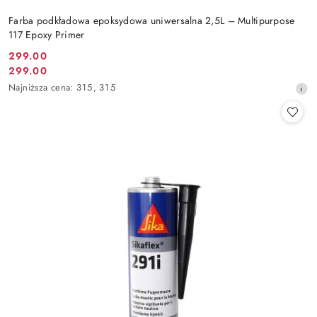
Farba podkładowa epoksydowa uniwersalna 2,5L – Multipurpose
117 Epoxy Primer
299.00
Cena
299.00
Cena
promocyjna:
Najniższa
Najniższa cena:
315
,
315
promocyjna:
cena
z
30
dni
przed
obniżką