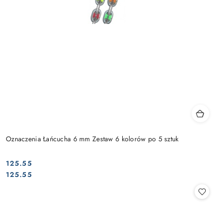
Oznaczenia Łańcucha 6 mm Zestaw 6 kolorów po 5 sztuk
125.55
Cena:
Cena:
125.55