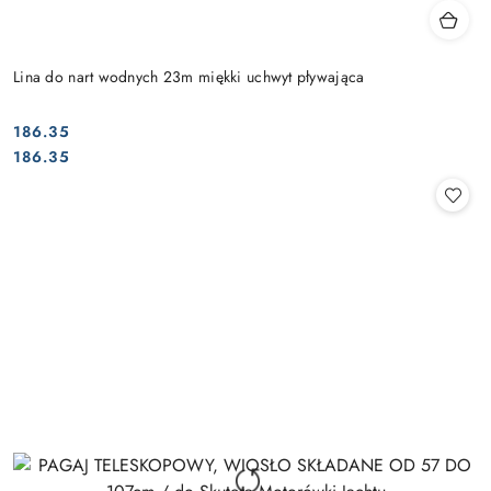
Lina do nart wodnych 23m miękki uchwyt pływająca
186.35
Cena:
Cena:
186.35