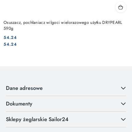
Osuszacz, pochłaniacz wilgoci wielorazowego użytku DRYPEARL
590g
54.24
Cena:
Cena:
54.24
Dane adresowe
Dokumenty
Sklepy żeglarskie Sailor24