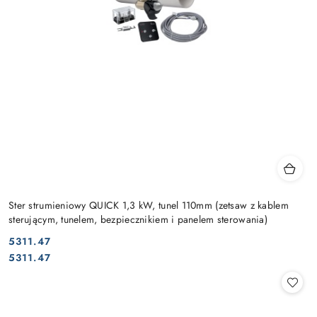
Ster strumieniowy QUICK 1,3 kW, tunel 110mm (zetsaw z kablem
sterującym, tunelem, bezpiecznikiem i panelem sterowania)
5311.47
Cena:
Cena:
5311.47