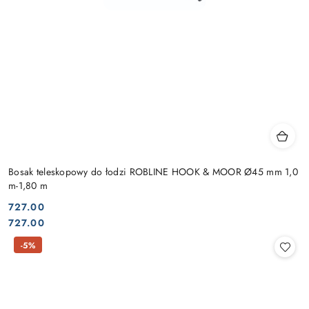
Bosak teleskopowy do łodzi ROBLINE HOOK & MOOR Ø45 mm 1,0
m-1,80 m
727.00
Cena:
Cena:
727.00
-5%