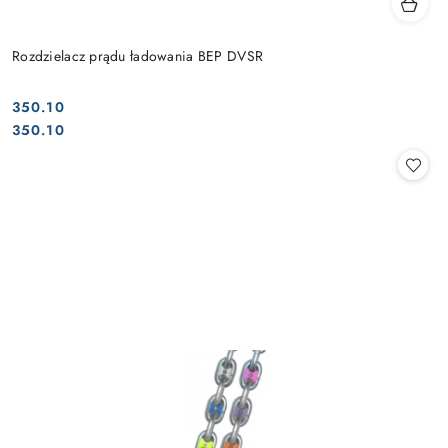
Rozdzielacz prądu ładowania BEP DVSR
350.10
Cena:
Cena:
350.10