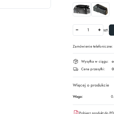
Ilość
szt.
Zamówienie telefoniczne:
Dostępność
Wysyłka w ciągu:
o
i
Cena przesyłki:
dostawa
Więcej o produkcie
Waga:
0
Pobierz produkt do P