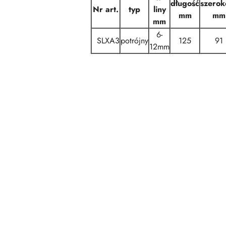
długość
szerok
Nr art.
typ
liny
mm
mm
mm
6-
SLXA3
potrójny
125
91
12mm
Pomiń karuzelę produktów