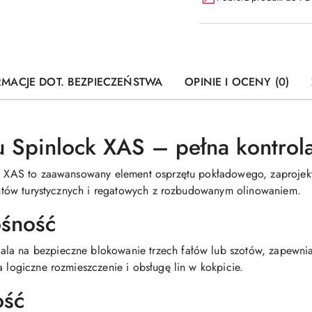
RMACJE DOT. BEZPIECZEŃSTWA
OPINIE I OCENY (0)
łu Spinlock XAS – pełna kontrola
ock XAS to zaawansowany element osprzętu pokładowego, zaprojek
jachtów turystycznych i regatowych z rozbudowanym olinowaniem.
ośność
la na bezpieczne blokowanie trzech fałów lub szotów, zapewniaj
a logiczne rozmieszczenie i obsługę lin w kokpicie.
ość