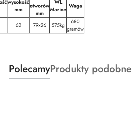
ość
wysokość
WL
otworów
Waga
mm
Marine
mm
680
62
79x26
575kg
gramów
Produkty
Produkty
Polecamy
Produkty podobne
o
o
statusie:
statusie: