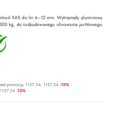
pinlock XAS do lin 6–12 mm. Wytrzymały aluminiowy
 500 kg, do rozbudowanego olinowania jachtowego.
Rabat:
rzed promocją:
1137.24
1137.24
-12%
Rabat:
1137.24
-12%