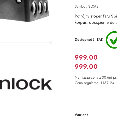
POKŁADOWEGO
Symbol:
SLXA3
Potrójny stoper fału S
korpus, obciążenie do
Dostępność:
TAK
Cena:
999.00
999.00
Cena:
Najniższa cena z 30 dni p
Cena regularna:
1137.24
Wariant
Wariant