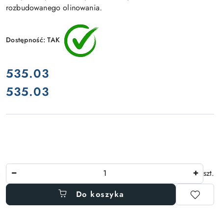
rozbudowanego olinowania.
Dostępność:
TAK
cena:
535.03
535.03
Cena:
Ilość
szt.
Do koszyka