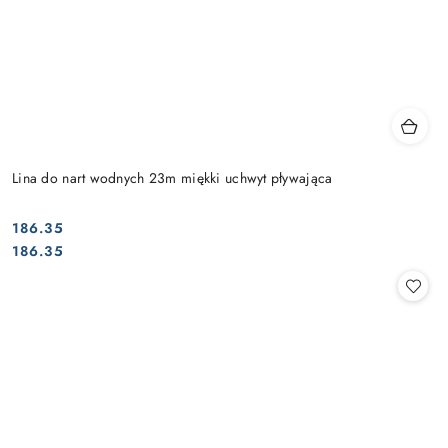
Lina do nart wodnych 23m miękki uchwyt pływająca
186.35
Cena:
Cena:
186.35