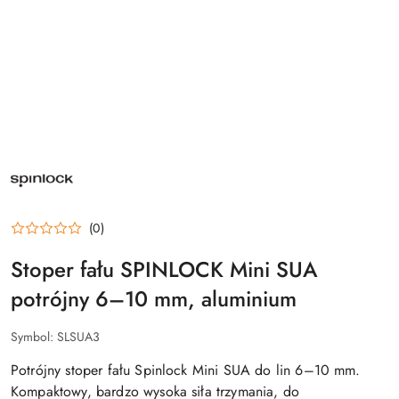
SPINLOCK
–
PRODUCENT
SPRZĘTU
BEZPIECZEŃSTWA
ŻEGLARSKIEGO,
KAMIZELEK
(0)
RATUNKOWYCH
DECKVEST
Stoper fału SPINLOCK Mini SUA
I
OSPRZĘTU
POKŁADOWEGO
potrójny 6–10 mm, aluminium
Symbol:
SLSUA3
Potrójny stoper fału Spinlock Mini SUA do lin 6–10 mm.
Kompaktowy, bardzo wysoka siła trzymania, do