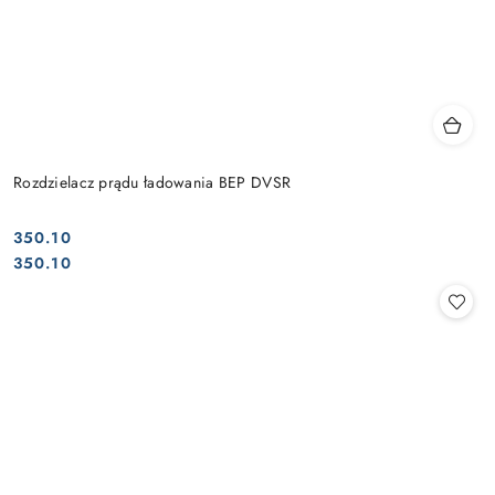
Rozdzielacz prądu ładowania BEP DVSR
350.10
Cena:
Cena:
350.10