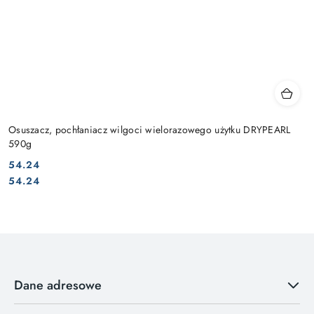
Osuszacz, pochłaniacz wilgoci wielorazowego użytku DRYPEARL
590g
54.24
Cena:
Cena:
54.24
Dane adresowe