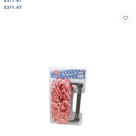
5311.47
Cena:
Cena:
5311.47