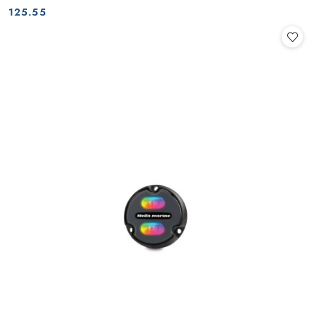
Cena:
Cena:
125.55