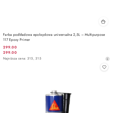
Farba podkładowa epoksydowa uniwersalna 2,5L – Multipurpose
117 Epoxy Primer
299.00
Cena
299.00
Cena
promocyjna:
Najniższa
Najniższa cena:
315
,
315
promocyjna:
cena
z
30
dni
przed
obniżką