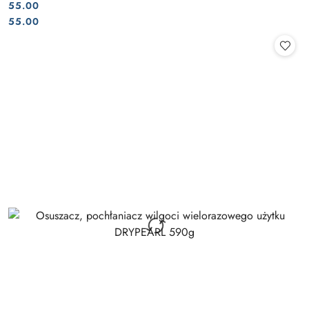
55.00
Cena:
Cena:
55.00