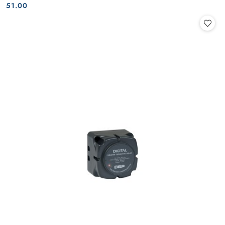
Cena:
Cena:
51.00