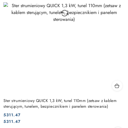
Ster strumieniowy QUICK 1,3 kW, tunel 110mm (zetsaw z kablem
sterującym, tunelem, bezpiecznikiem i panelem sterowania)
5311.47
Cena:
Cena:
5311.47