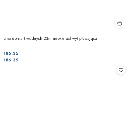
Lina do nart wodnych 23m miękki uchwyt pływająca
186.35
Cena:
Cena:
186.35