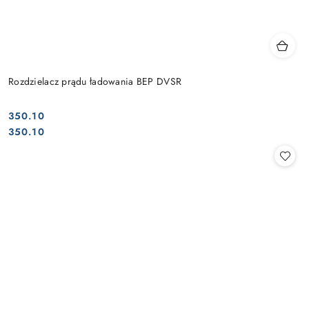
Rozdzielacz prądu ładowania BEP DVSR
350.10
Cena:
Cena:
350.10