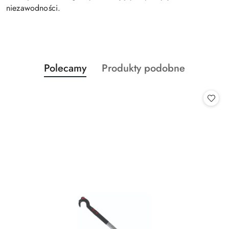
niezawodności.
Produkty
Produkty
Polecamy
Produkty podobne
Pomiń karuzelę produktów
o
o
statusie:
statusie: