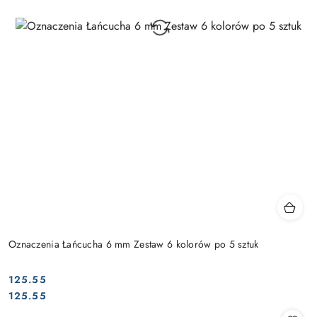
Oznaczenia Łańcucha 6 mm Zestaw 6 kolorów po 5 sztuk
125.55
Cena:
Cena:
125.55