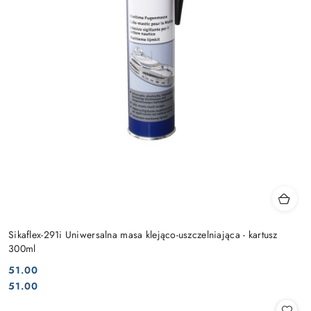
Sikaflex-291i Uniwersalna masa klejąco-uszczelniająca - kartusz
300ml
51.00
Cena:
Cena:
51.00