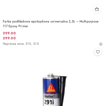
Farba podkładowa epoksydowa uniwersalna 2,5L – Multipurpose
117 Epoxy Primer
299.00
Cena
299.00
Cena
promocyjna:
Najniższa
Najniższa cena:
315
,
315
promocyjna:
cena
z
30
dni
przed
obniżką