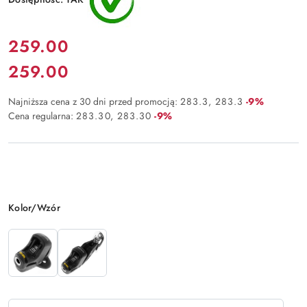
Cena:
259.00
259.00
Cena:
Rabat:
Najniższa cena z 30 dni przed promocją:
283.3
283.3
-9%
Rabat:
Cena regularna:
283.30
283.30
-9%
Wariant
Kolor/Wzór
Ilość