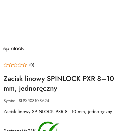
SPINLOCK
–
PRODUCENT
SPRZĘTU
BEZPIECZEŃSTWA
ŻEGLARSKIEGO,
KAMIZELEK
(0)
RATUNKOWYCH
DECKVEST
Zacisk linowy SPINLOCK PXR 8–10
I
OSPRZĘTU
POKŁADOWEGO
mm, jednoręczny
Symbol:
SLPXR0810-SA24
Zacisk linowy SPINLOCK PXR 8–10 mm, jednoręczny
Dostępność:
TAK