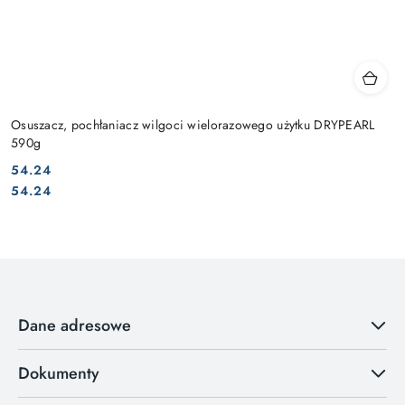
Osuszacz, pochłaniacz wilgoci wielorazowego użytku DRYPEARL
590g
54.24
Cena:
Cena:
54.24
Dane adresowe
Dokumenty