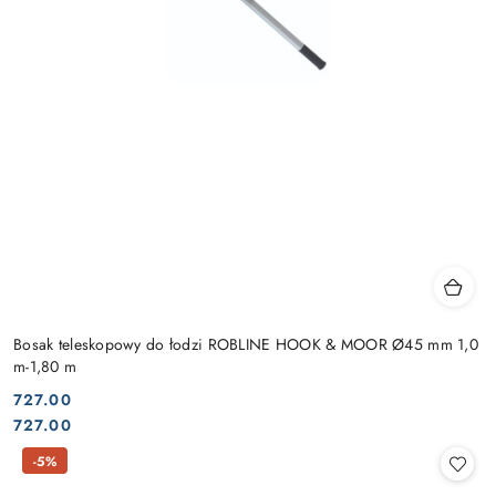
Bosak teleskopowy do łodzi ROBLINE HOOK & MOOR Ø45 mm 1,0
m-1,80 m
727.00
Cena:
Cena:
727.00
-5%