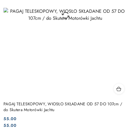
PAGAJ TELESKOPOWY, WIOSŁO SKŁADANE OD 57 DO 107cm /
do Skutera Motorówki Jachtu
55.00
Cena:
Cena:
55.00