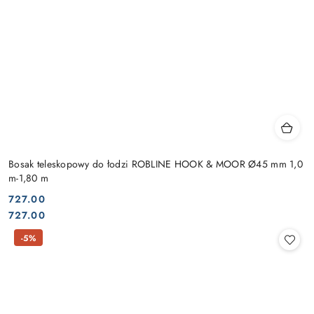
Bosak teleskopowy do łodzi ROBLINE HOOK & MOOR Ø45 mm 1,0
m-1,80 m
727.00
Cena:
Cena:
727.00
-5%