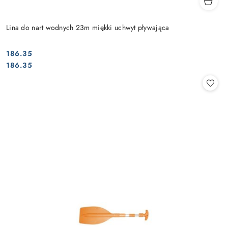
Lina do nart wodnych 23m miękki uchwyt pływająca
186.35
Cena:
Cena:
186.35