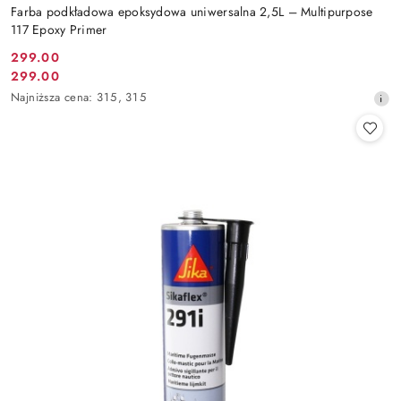
Farba podkładowa epoksydowa uniwersalna 2,5L – Multipurpose
117 Epoxy Primer
299.00
Cena
299.00
Cena
promocyjna:
Najniższa
Najniższa cena:
315
,
315
promocyjna:
cena
z
30
dni
przed
obniżką