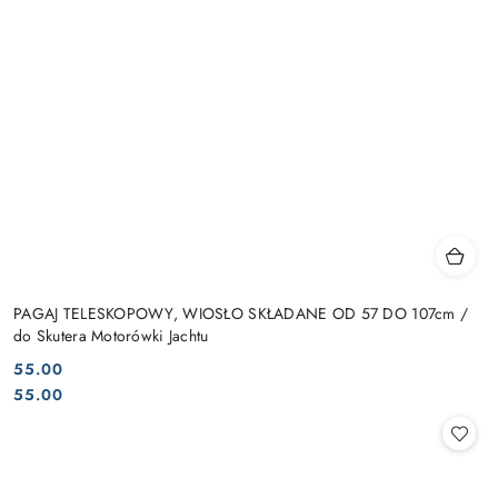
PAGAJ TELESKOPOWY, WIOSŁO SKŁADANE OD 57 DO 107cm /
do Skutera Motorówki Jachtu
55.00
Cena:
Cena:
55.00