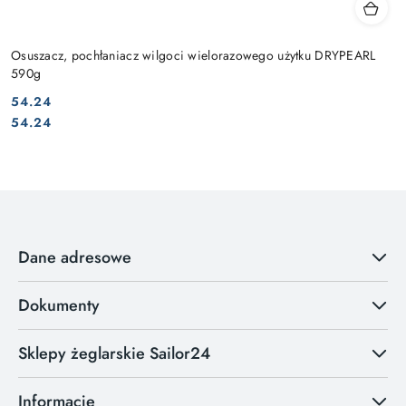
Osuszacz, pochłaniacz wilgoci wielorazowego użytku DRYPEARL
590g
54.24
Cena:
Cena:
54.24
Dane adresowe
Dokumenty
Sklepy żeglarskie Sailor24
Informacje