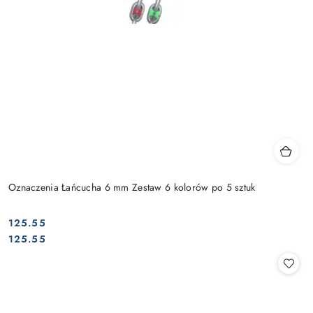
Oznaczenia Łańcucha 6 mm Zestaw 6 kolorów po 5 sztuk
125.55
Cena:
Cena:
125.55