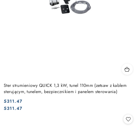
Ster strumieniowy QUICK 1,3 kW, tunel 110mm (zetsaw z kablem
sterującym, tunelem, bezpiecznikiem i panelem sterowania)
5311.47
Cena:
Cena:
5311.47