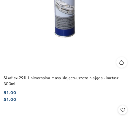
Sikaflex-291i Uniwersalna masa klejąco-uszczelniająca - kartusz
300ml
51.00
Cena:
Cena:
51.00