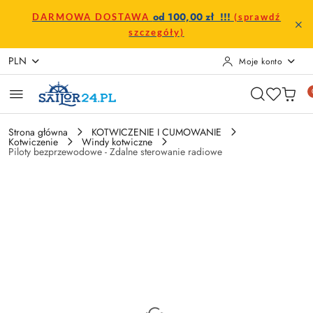
Przejdź do treści głównej
Przejdź do wyszukiwarki
Przejdź do moje konto
Przejdź do menu głównego
Przejdź do opisu produktu
Przejdź do stopki
od 100,00 zł !!!
DARMOWA DOSTAWA
(sprawdź
szczegóły)
PLN
Moje konto
Strona główna
KOTWICZENIE I CUMOWANIE
Kotwiczenie
Windy kotwiczne
Piloty bezprzewodowe - Zdalne sterowanie radiowe