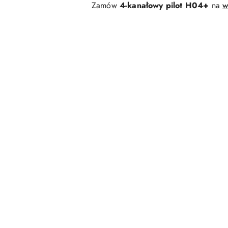
Zamów
4-kanałowy pilot H04+
na
w
Pomiń karuzelę produktów