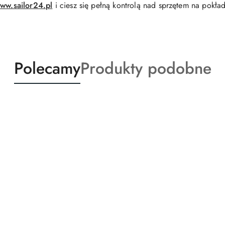
ww.sailor24.pl
i ciesz się pełną kontrolą nad sprzętem na pokład
Produkty
Produkty
Polecamy
Produkty podobne
o
o
statusie:
statusie: