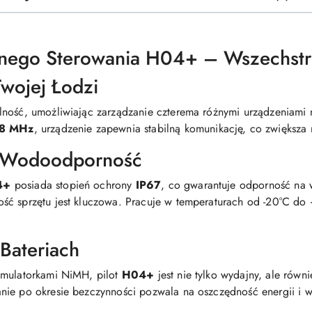
lnego Sterowania H04+ – Wszechstr
Twojej Łodzi
lność, umożliwiając zarządzanie czterema różnymi urządzeniami n
,8 MHz
, urządzenie zapewnia stabilną komunikację, co zwiększa
 Wodoodporność
4+
posiada stopień ochrony
IP67
, co gwarantuje odporność na w
ść sprzętu jest kluczowa. Pracuje w temperaturach od -20°C do 
Bateriach
umulatorkami NiMH, pilot
H04+
jest nie tylko wydajny, ale równ
nie po okresie bezczynności pozwala na oszczędność energii i w