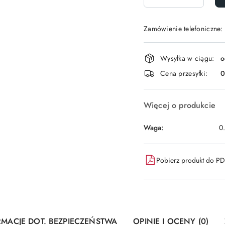
Zamówienie telefoniczne:
Dostępność
Wysyłka w ciągu:
o
i
Cena przesyłki:
dostawa
Więcej o produkcie
Waga:
0
Pobierz produkt do P
RMACJE DOT. BEZPIECZEŃSTWA
OPINIE I OCENY (0)