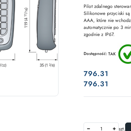
Pilot zdalnego sterowa
Silikonowe przyciski są
AAA, które nie wchodzą
automatycznie po 3 min
zgodnie z IP67.
Dostępność:
TAK
cena:
796.31
796.31
Cena:
Ilość
szt.