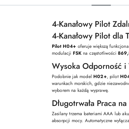
4-Kanałowy Pilot Zda
4-Kanałowy Pilot dla 
Pilot H04+
oferuje większą funkcjona
modulacji
FSK
na częstotliwości
869
Wysoka Odporność i
Podobnie jak model
H02+
, pilot
H0
warunkach morskich, gdzie niezawodno
wyborem na każdą wyprawę.
Długotrwała Praca na 
Zasilany trzema bateriami AAA lub ak
absorpcji mocy. Automatyczne wyłącza