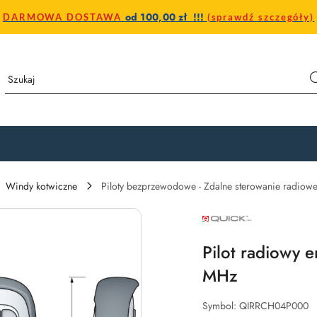
od 100,00 zł !!!
DARMOWA DOSTAWA
(sprawdź szczegóły)
Windy kotwiczne
Piloty bezprzewodowe - Zdalne sterowanie radiow
NAZWA
PRODUCENTA:
QUICK
Pilot radiowy 
MHz
Symbol:
QIRRCH04P000