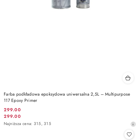
Farba podkładowa epoksydowa uniwersalna 2,5L – Multipurpose
117 Epoxy Primer
299.00
Cena
299.00
Cena
promocyjna:
Najniższa
Najniższa cena:
315
,
315
promocyjna:
cena
z