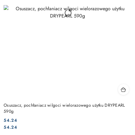
Osuszacz, pochłaniacz wilgoci wielorazowego użytku DRYPEARL
590g
54.24
Cena:
Cena:
54.24