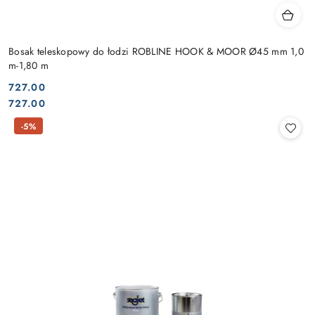
Bosak teleskopowy do łodzi ROBLINE HOOK & MOOR Ø45 mm 1,0
m-1,80 m
727.00
Cena:
Cena:
727.00
-5%