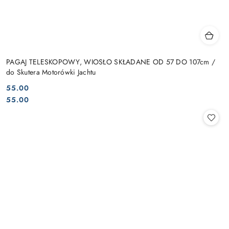
PAGAJ TELESKOPOWY, WIOSŁO SKŁADANE OD 57 DO 107cm /
do Skutera Motorówki Jachtu
55.00
Cena:
Cena:
55.00