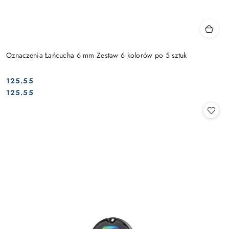
Oznaczenia Łańcucha 6 mm Zestaw 6 kolorów po 5 sztuk
125.55
Cena:
Cena:
125.55