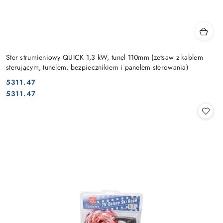
Ster strumieniowy QUICK 1,3 kW, tunel 110mm (zetsaw z kablem
sterującym, tunelem, bezpiecznikiem i panelem sterowania)
5311.47
Cena:
Cena:
5311.47