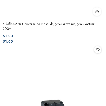
Sikaflex-291i Uniwersalna masa klejąco-uszczelniająca - kartusz
300ml
51.00
Cena:
Cena:
51.00