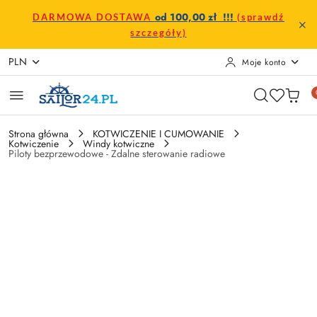
Przejdź do treści głównej
Przejdź do wyszukiwarki
Przejdź do moje konto
Przejdź do menu głównego
Przejdź do opisu produktu
Przejdź do stopki
od 100,00 zł !!!
DARMOWA DOSTAWA
(sprawdź
szczegóły)
PLN
Moje konto
Strona główna
KOTWICZENIE I CUMOWANIE
Kotwiczenie
Windy kotwiczne
Piloty bezprzewodowe - Zdalne sterowanie radiowe