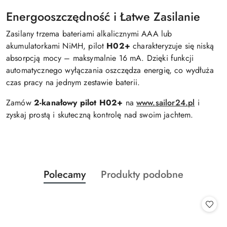
Energooszczędność i Łatwe Zasilanie
Zasilany trzema bateriami alkalicznymi AAA lub
akumulatorkami NiMH, pilot
H02+
charakteryzuje się niską
absorpcją mocy – maksymalnie 16 mA. Dzięki funkcji
automatycznego wyłączania oszczędza energię, co wydłuża
czas pracy na jednym zestawie baterii.
Zamów
2-kanałowy pilot H02+
na
www.sailor24.pl
i
zyskaj prostą i skuteczną kontrolę nad swoim jachtem.
Produkty
Produkty
Polecamy
Produkty podobne
Pomiń karuzelę produktów
o
o
statusie:
statusie: