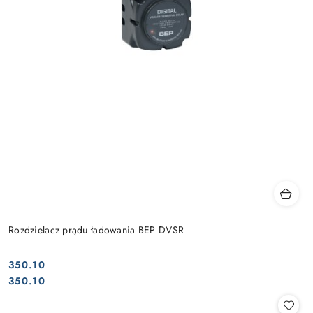
Rozdzielacz prądu ładowania BEP DVSR
350.10
Cena:
Cena:
350.10