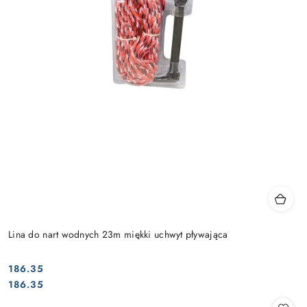
Lina do nart wodnych 23m miękki uchwyt pływająca
186.35
Cena:
Cena:
186.35