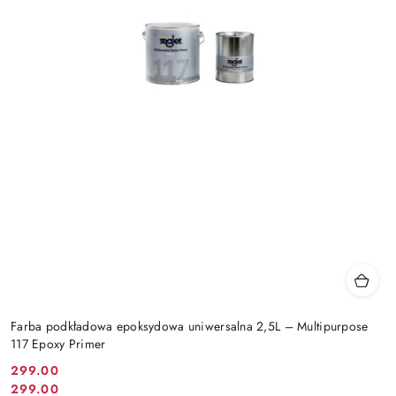
Farba podkładowa epoksydowa uniwersalna 2,5L – Multipurpose
117 Epoxy Primer
299.00
Cena
299.00