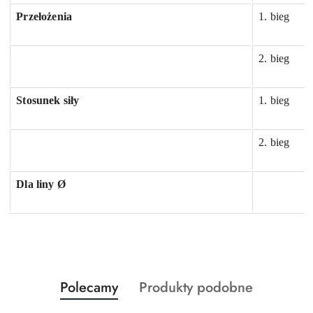
Przełożenia
1. bieg
2. bieg
Stosunek siły
1. bieg
2. bieg
Dla liny Ø
Produkty
Produkty
Polecamy
Produkty podobne
Pomiń karuzelę produktów
o
o