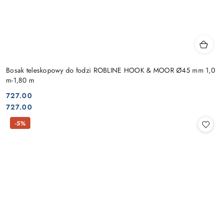
Bosak teleskopowy do łodzi ROBLINE HOOK & MOOR Ø45 mm 1,0
m-1,80 m
727.00
Cena:
Cena:
727.00
-5%