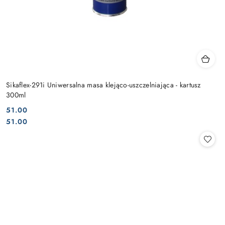
Sikaflex-291i Uniwersalna masa klejąco-uszczelniająca - kartusz
300ml
51.00
Cena:
Cena:
51.00