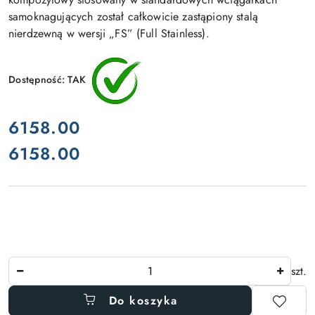
samoknagujących został całkowicie zastąpiony stalą
nierdzewną w wersji „FS” (Full Stainless).
Dostępność:
TAK
cena:
6158.00
6158.00
Cena:
Ilość
szt.
Do koszyka