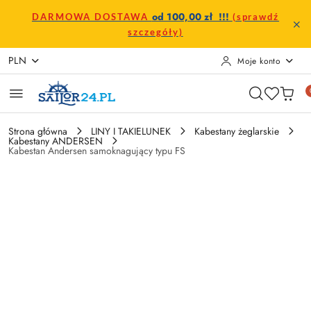
Przejdź do treści głównej
Przejdź do wyszukiwarki
Przejdź do moje konto
Przejdź do menu głównego
Przejdź do opisu produktu
Przejdź do stopki
od 100,00 zł !!!
DARMOWA DOSTAWA
(sprawdź
szczegóły)
PLN
Moje konto
Strona główna
LINY I TAKIELUNEK
Kabestany żeglarskie
Kabestany ANDERSEN
Kabestan Andersen samoknagujący typu FS