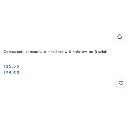
Oznaczenia Łańcucha 6 mm Zestaw 6 kolorów po 5 sztuk
125.55
Cena:
Cena:
125.55