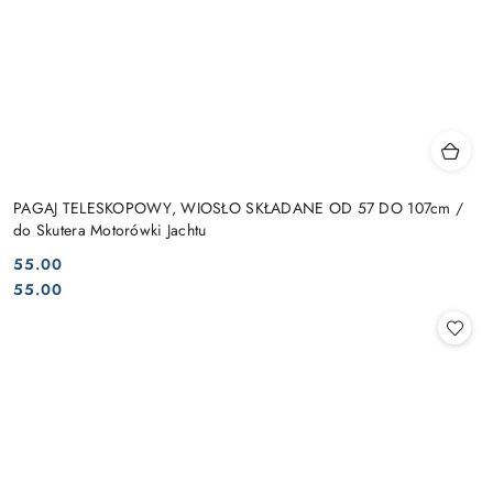
PAGAJ TELESKOPOWY, WIOSŁO SKŁADANE OD 57 DO 107cm /
do Skutera Motorówki Jachtu
55.00
Cena:
Cena:
55.00