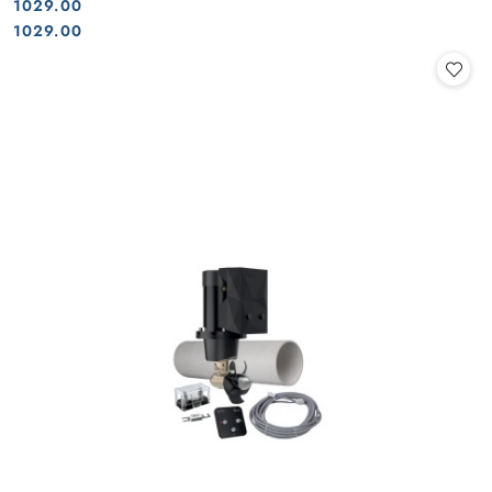
1029.00
Cena:
Cena:
1029.00