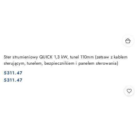
Ster strumieniowy QUICK 1,3 kW, tunel 110mm (zetsaw z kablem
sterującym, tunelem, bezpiecznikiem i panelem sterowania)
5311.47
Cena:
Cena:
5311.47