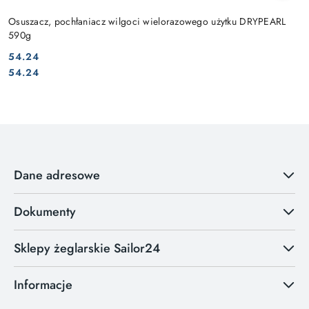
Osuszacz, pochłaniacz wilgoci wielorazowego użytku DRYPEARL
590g
54.24
Cena:
Cena:
54.24
Dane adresowe
Dokumenty
Sklepy żeglarskie Sailor24
Informacje