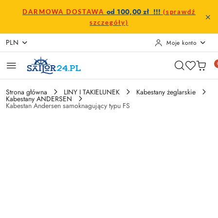
Przejdź do treści głównej
Przejdź do wyszukiwarki
Przejdź do moje konto
Przejdź do menu głównego
Przejdź do opisu produktu
Przejdź do stopki
od 100,00 zł !!!
DARMOWA DOSTAWA
(sprawdź
szczegóły)
PLN
Moje konto
Strona główna
LINY I TAKIELUNEK
Kabestany żeglarskie
Kabestany ANDERSEN
Kabestan Andersen samoknagujący typu FS