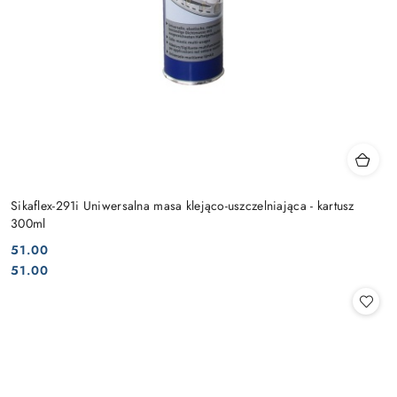
Sikaflex-291i Uniwersalna masa klejąco-uszczelniająca - kartusz
300ml
51.00
Cena:
Cena:
51.00