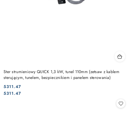
Ster strumieniowy QUICK 1,3 kW, tunel 110mm (zetsaw z kablem
sterującym, tunelem, bezpiecznikiem i panelem sterowania)
5311.47
Cena:
Cena:
5311.47