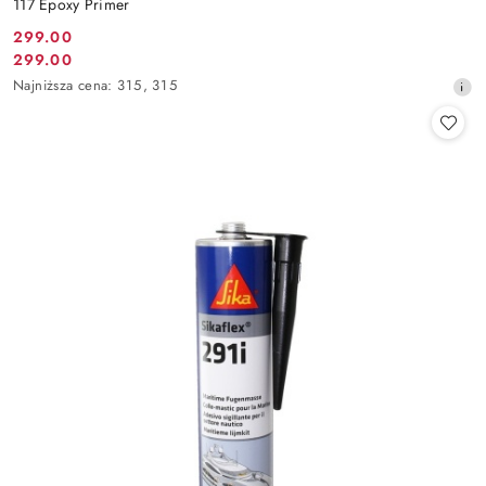
117 Epoxy Primer
299.00
Cena
299.00
Cena
promocyjna:
Najniższa
Najniższa cena:
315
,
315
promocyjna:
cena
z
30
dni
przed
obniżką