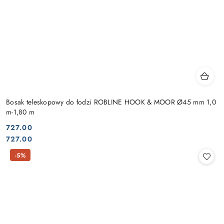
Bosak teleskopowy do łodzi ROBLINE HOOK & MOOR Ø45 mm 1,0
m-1,80 m
727.00
Cena:
Cena:
727.00
-5%