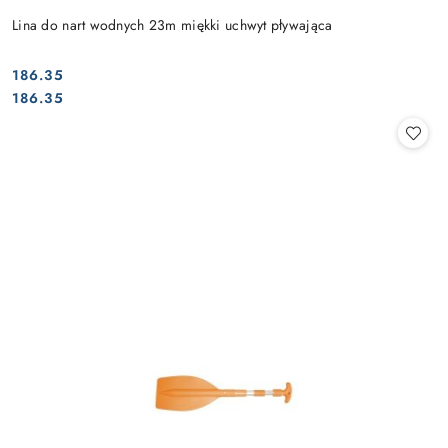
Lina do nart wodnych 23m miękki uchwyt pływająca
186.35
Cena:
Cena:
186.35