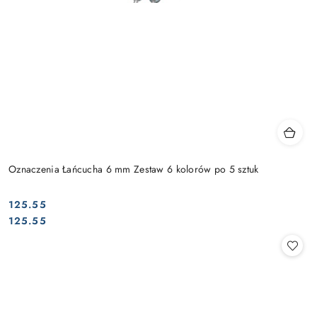
Oznaczenia Łańcucha 6 mm Zestaw 6 kolorów po 5 sztuk
125.55
Cena:
Cena:
125.55