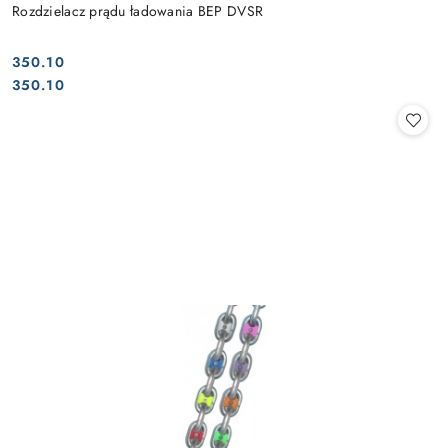
Rozdzielacz prądu ładowania BEP DVSR
350.10
Cena:
Cena:
350.10