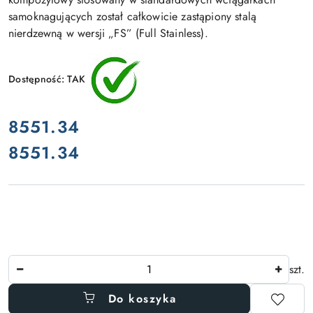
samoknagujących został całkowicie zastąpiony stalą
nierdzewną w wersji „FS” (Full Stainless).
Dostępność:
TAK
cena:
8551.34
8551.34
Cena:
Ilość
szt.
Do koszyka