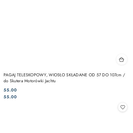
PAGAJ TELESKOPOWY, WIOSŁO SKŁADANE OD 57 DO 107cm /
do Skutera Motorówki Jachtu
55.00
Cena:
Cena:
55.00