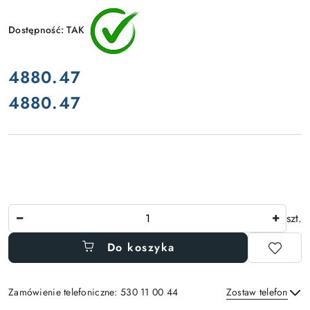
Dostępność:
TAK
cena:
4880.47
4880.47
Cena:
Ilość
szt.
Do koszyka
Zamówienie telefoniczne: 530 11 00 44
Zostaw telefon