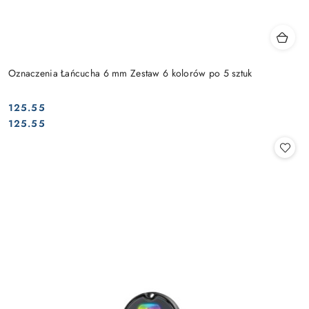
Oznaczenia Łańcucha 6 mm Zestaw 6 kolorów po 5 sztuk
125.55
Cena:
Cena:
125.55