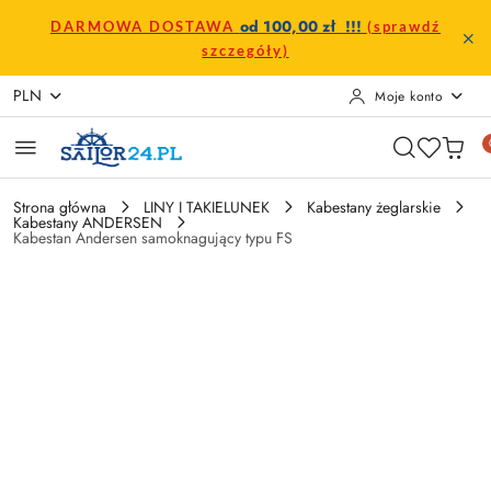
Przejdź do treści głównej
Przejdź do wyszukiwarki
Przejdź do moje konto
Przejdź do menu głównego
Przejdź do opisu produktu
Przejdź do stopki
od 100,00 zł !!!
DARMOWA DOSTAWA
(sprawdź
szczegóły)
PLN
Moje konto
Strona główna
LINY I TAKIELUNEK
Kabestany żeglarskie
Kabestany ANDERSEN
Kabestan Andersen samoknagujący typu FS