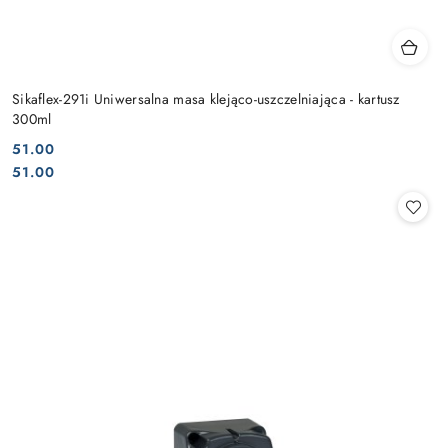
Sikaflex-291i Uniwersalna masa klejąco-uszczelniająca - kartusz
300ml
51.00
Cena:
Cena:
51.00