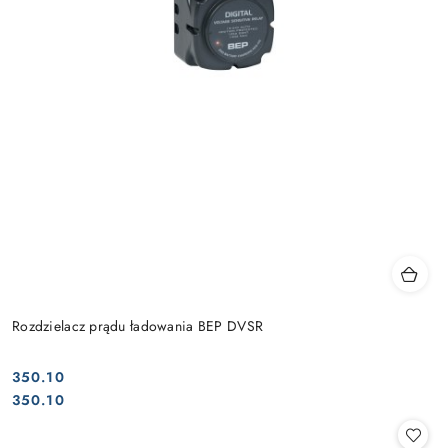
Rozdzielacz prądu ładowania BEP DVSR
350.10
Cena:
Cena:
350.10