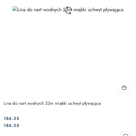
Lina do nart wodnych 23m miękki uchwyt pływająca
186.35
Cena:
Cena:
186.35