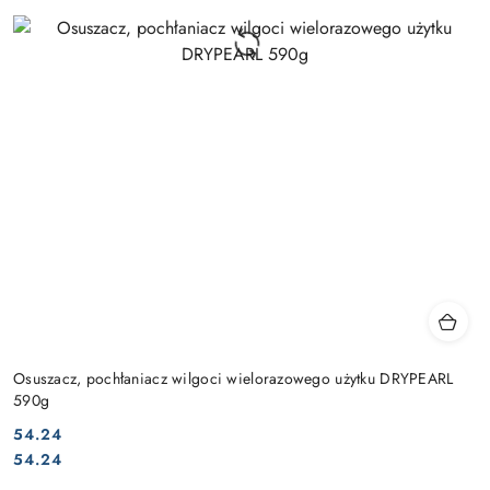
Osuszacz, pochłaniacz wilgoci wielorazowego użytku DRYPEARL
590g
54.24
Cena:
Cena:
54.24