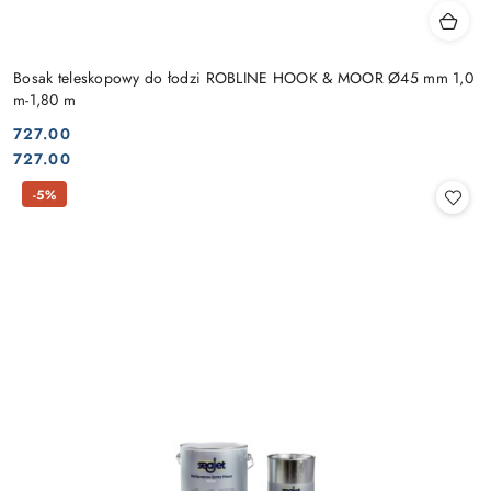
Bosak teleskopowy do łodzi ROBLINE HOOK & MOOR Ø45 mm 1,0
m-1,80 m
727.00
Cena:
Cena:
727.00
-5%