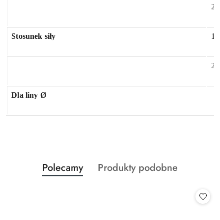
2.
Stosunek siły
1.
2.
Dla liny Ø
Produkty
Produkty
Polecamy
Produkty podobne
Pomiń karuzelę produktów
o
o
statusie:
statusie: