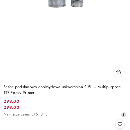
Farba podkładowa epoksydowa uniwersalna 2,5L – Multipurpose
117 Epoxy Primer
299.00
Cena
299.00
Cena
promocyjna:
Najniższa
Najniższa cena:
315
,
315
promocyjna:
cena
z
30