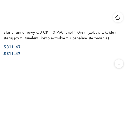
Ster strumieniowy QUICK 1,3 kW, tunel 110mm (zetsaw z kablem
sterującym, tunelem, bezpiecznikiem i panelem sterowania)
5311.47
Cena:
Cena:
5311.47