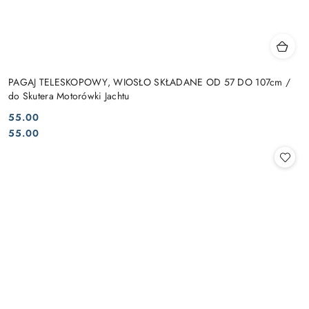
PAGAJ TELESKOPOWY, WIOSŁO SKŁADANE OD 57 DO 107cm /
do Skutera Motorówki Jachtu
55.00
Cena:
Cena:
55.00