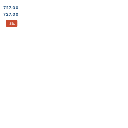
727.00
Cena:
Cena:
727.00
-5%