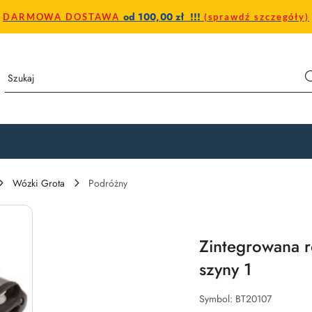
od 100,00 zł !!!
DARMOWA DOSTAWA
(sprawdź szczegóły)
Wózki Grota
Podróżny
Zintegrowana r
szyny 1
Symbol:
BT20107