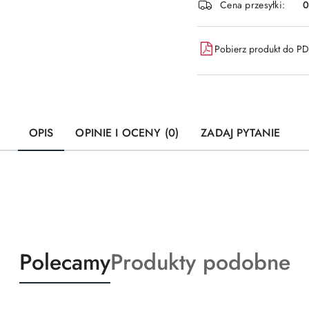
Cena przesyłki:
dostawa
Pobierz produkt do P
OPIS
OPINIE I OCENY (0)
ZADAJ PYTANIE
Produkty
Produkty
Polecamy
Produkty podobne
o
o