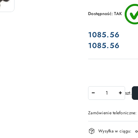
Dostępność:
TAK
cena:
1085.56
1085.56
Cena:
Ilość
szt.
Zamówienie telefoniczne:
Dostępność
Wysyłka w ciągu:
o
i