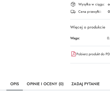
Dostępność
Wysyłka w ciągu:
o
i
Cena przesyłki:
dostawa
Więcej o produkcie
Waga:
0
Pobierz produkt do P
OPIS
OPINIE I OCENY (0)
ZADAJ PYTANIE