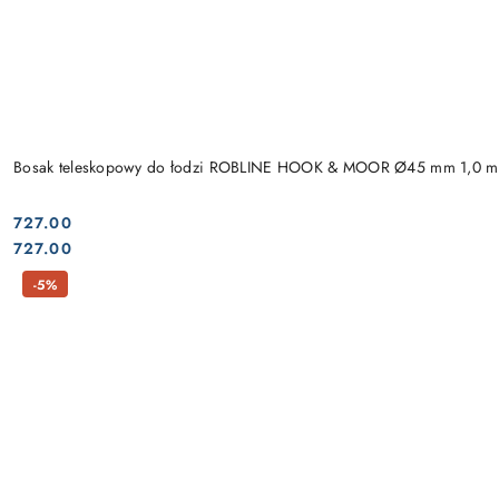
Bosak teleskopowy do łodzi ROBLINE HOOK & MOOR Ø45 mm 1,0 m
727.00
Cena:
Cena:
727.00
-5%