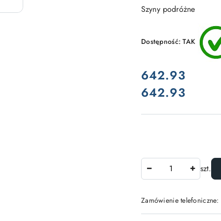
Szyny podróżne
Dostępność:
TAK
cena:
642.93
642.93
Cena:
Ilość
szt.
Zamówienie telefoniczne: