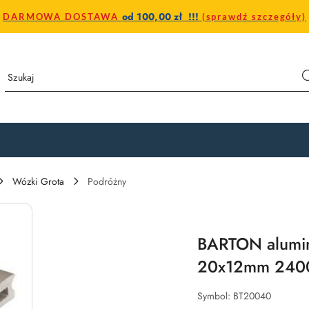
od 100,00 zł !!!
DARMOWA DOSTAWA
(sprawdź szczegóły)
Wózki Grota
Podróżny
BARTON alumin
20x12mm 24
Symbol:
BT20040