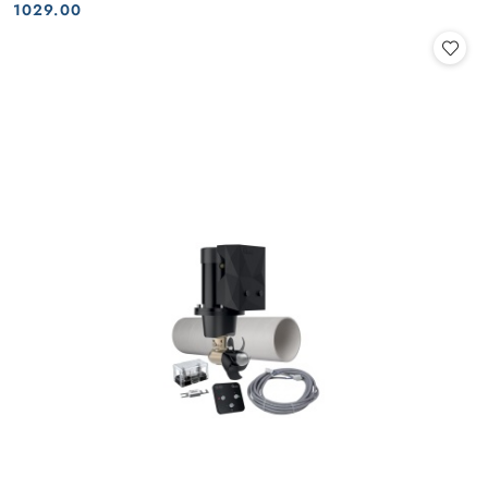
Cena:
Cena:
1029.00