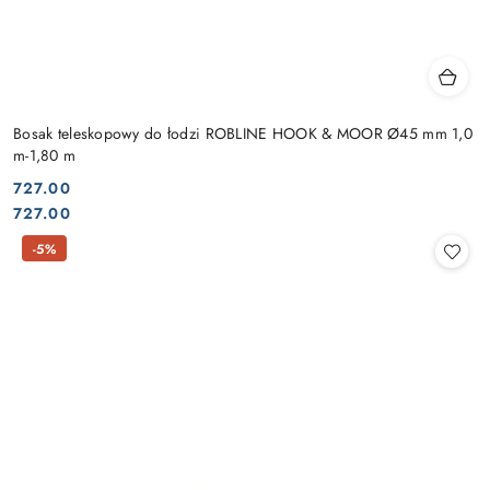
Bosak teleskopowy do łodzi ROBLINE HOOK & MOOR Ø45 mm 1,0
m-1,80 m
727.00
Cena:
Cena:
727.00
-5%