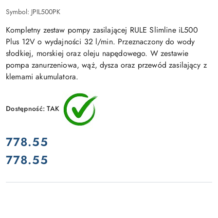
Symbol:
JPIL500PK
Kompletny zestaw pompy zasilającej RULE Slimline iL500
Plus 12V o wydajności 32 l/min. Przeznaczony do wody
słodkiej, morskiej oraz oleju napędowego. W zestawie
pompa zanurzeniowa, wąż, dysza oraz przewód zasilający z
klemami akumulatora.
Dostępność:
TAK
cena:
778.55
778.55
Cena: