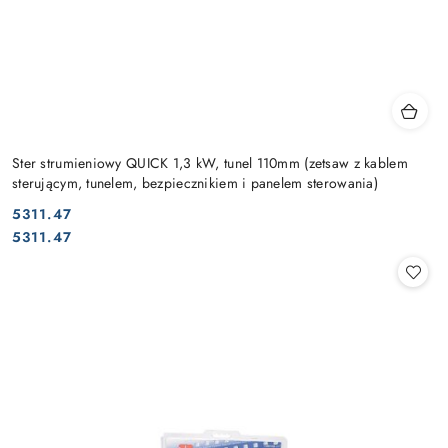
Ster strumieniowy QUICK 1,3 kW, tunel 110mm (zetsaw z kablem
sterującym, tunelem, bezpiecznikiem i panelem sterowania)
5311.47
Cena:
Cena:
5311.47