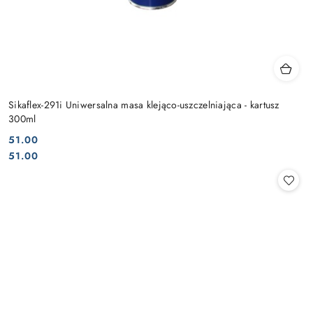
Sikaflex-291i Uniwersalna masa klejąco-uszczelniająca - kartusz
300ml
51.00
Cena:
Cena:
51.00