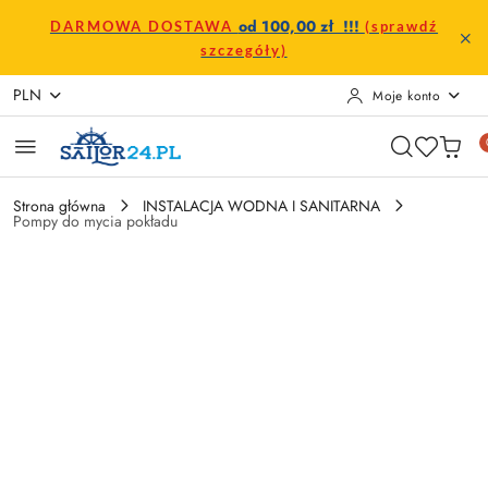
Przejdź do treści głównej
Przejdź do wyszukiwarki
Przejdź do moje konto
Przejdź do menu głównego
Przejdź do opisu produktu
Przejdź do stopki
od 100,00 zł !!!
DARMOWA DOSTAWA
(sprawdź
szczegóły)
PLN
Moje konto
Strona główna
INSTALACJA WODNA I SANITARNA
Pompy do mycia pokładu