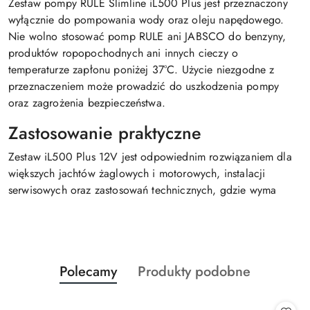
Zestaw pompy RULE Slimline iL500 Plus jest przeznaczony
wyłącznie do pompowania wody oraz oleju napędowego.
Nie wolno stosować pomp RULE ani JABSCO do benzyny,
produktów ropopochodnych ani innych cieczy o
temperaturze zapłonu poniżej 37°C. Użycie niezgodne z
przeznaczeniem może prowadzić do uszkodzenia pompy
oraz zagrożenia bezpieczeństwa.
Zastosowanie praktyczne
Zestaw iL500 Plus 12V jest odpowiednim rozwiązaniem dla
większych jachtów żaglowych i motorowych, instalacji
serwisowych oraz zastosowań technicznych, gdzie wyma
Produkty
Produkty
Polecamy
Produkty podobne
Pomiń karuzelę produktów
o
o
statusie:
statusie: