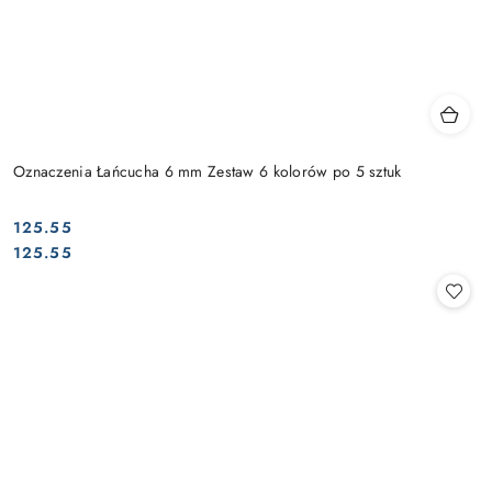
Oznaczenia Łańcucha 6 mm Zestaw 6 kolorów po 5 sztuk
125.55
Cena:
Cena:
125.55