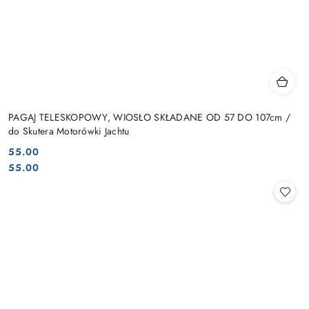
PAGAJ TELESKOPOWY, WIOSŁO SKŁADANE OD 57 DO 107cm /
do Skutera Motorówki Jachtu
55.00
Cena:
Cena:
55.00