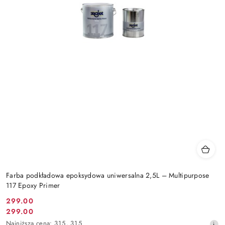
Farba podkładowa epoksydowa uniwersalna 2,5L – Multipurpose
117 Epoxy Primer
299.00
Cena
299.00
Cena
promocyjna:
Najniższa
Najniższa cena:
315
,
315