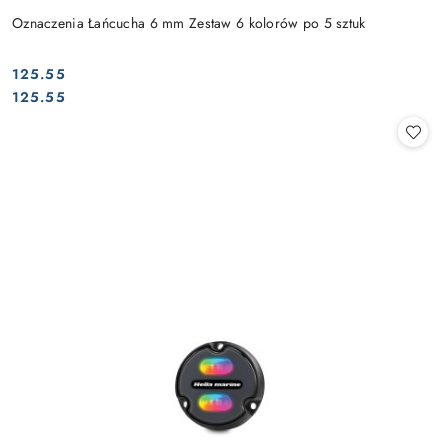
Oznaczenia Łańcucha 6 mm Zestaw 6 kolorów po 5 sztuk
125.55
Cena:
Cena:
125.55