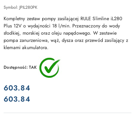
Symbol:
JPIL280PK
Kompletny zestaw pompy zasilającej RULE Slimline iL280
Plus 12V o wydajności 18 l/min. Przeznaczony do wody
słodkiej, morskiej oraz oleju napędowego. W zestawie
pompa zanurzeniowa, wąż, dysza oraz przewód zasilający z
klemami akumulatora.
Dostępność:
TAK
cena:
603.84
603.84
Cena: