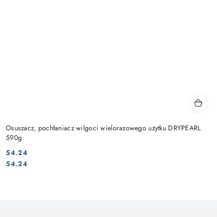
Osuszacz, pochłaniacz wilgoci wielorazowego użytku DRYPEARL
590g
54.24
Cena:
Cena:
54.24