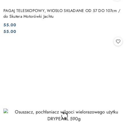
PAGAJ TELESKOPOWY, WIOSŁO SKŁADANE OD 57 DO 107cm /
do Skutera Motorówki Jachtu
55.00
Cena:
Cena:
55.00