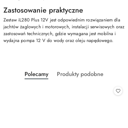
Zastosowanie praktyczne
Zestaw iL280 Plus 12V jest odpowiednim rozwiązaniem dla
jachtów żaglowych i motorowych, instalacji serwisowych oraz
zastosowań technicznych, gdzie wymagana jest mobilna i
wydajna pompa 12 V do wody oraz oleju napędowego.
Produkty
Produkty
Polecamy
Produkty podobne
Pomiń karuzelę produktów
o
o
statusie:
statusie: