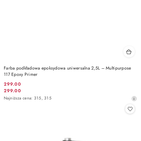
Farba podkładowa epoksydowa uniwersalna 2,5L – Multipurpose
117 Epoxy Primer
299.00
Cena
299.00
Cena
promocyjna:
Najniższa
Najniższa cena:
315
,
315
promocyjna:
cena
z
30
dni
przed
obniżką