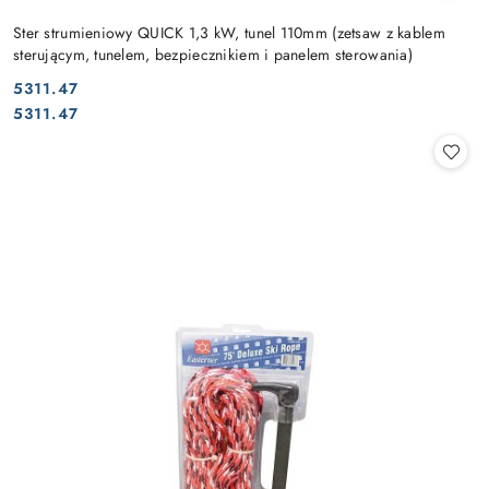
Ster strumieniowy QUICK 1,3 kW, tunel 110mm (zetsaw z kablem
sterującym, tunelem, bezpiecznikiem i panelem sterowania)
5311.47
Cena:
Cena:
5311.47