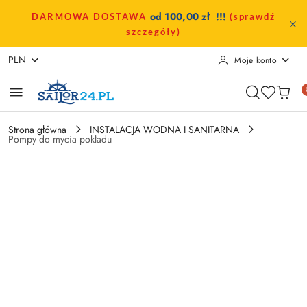
Przejdź do treści głównej
Przejdź do wyszukiwarki
Przejdź do moje konto
Przejdź do menu głównego
Przejdź do opisu produktu
Przejdź do stopki
od 100,00 zł !!!
DARMOWA DOSTAWA
(sprawdź
szczegóły)
PLN
Moje konto
Strona główna
INSTALACJA WODNA I SANITARNA
Pompy do mycia pokładu