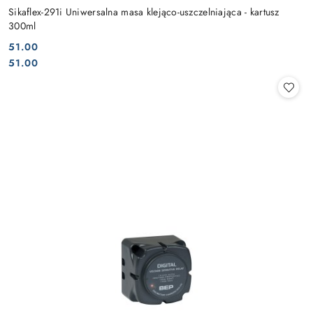
Sikaflex-291i Uniwersalna masa klejąco-uszczelniająca - kartusz
300ml
51.00
Cena:
Cena:
51.00