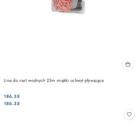
Lina do nart wodnych 23m miękki uchwyt pływająca
186.35
Cena:
Cena:
186.35