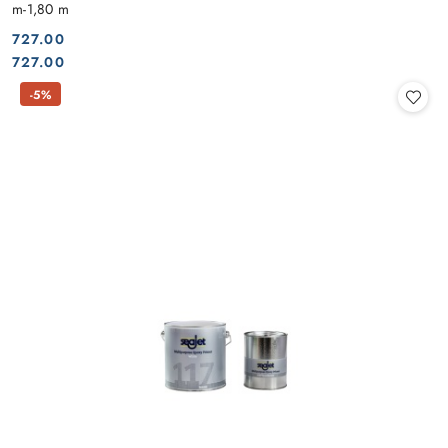
m-1,80 m
727.00
Cena:
Cena:
727.00
-5%