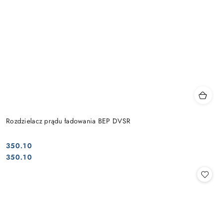
Rozdzielacz prądu ładowania BEP DVSR
350.10
Cena:
Cena:
350.10