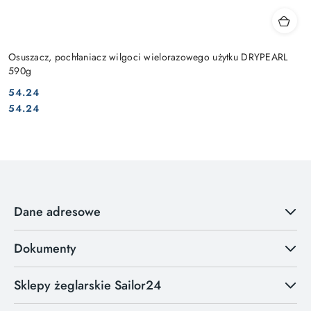
Osuszacz, pochłaniacz wilgoci wielorazowego użytku DRYPEARL
590g
54.24
Cena:
Cena:
54.24
Dane adresowe
Dokumenty
Sklepy żeglarskie Sailor24