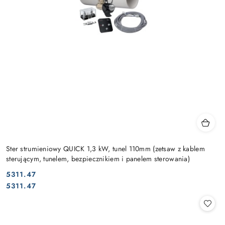
Ster strumieniowy QUICK 1,3 kW, tunel 110mm (zetsaw z kablem
sterującym, tunelem, bezpiecznikiem i panelem sterowania)
5311.47
Cena:
Cena:
5311.47