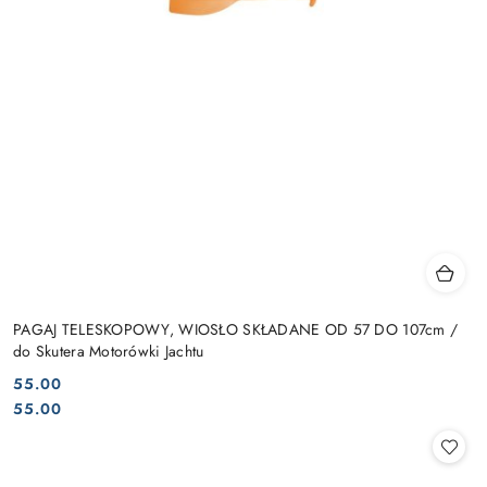
PAGAJ TELESKOPOWY, WIOSŁO SKŁADANE OD 57 DO 107cm /
do Skutera Motorówki Jachtu
55.00
Cena:
Cena:
55.00