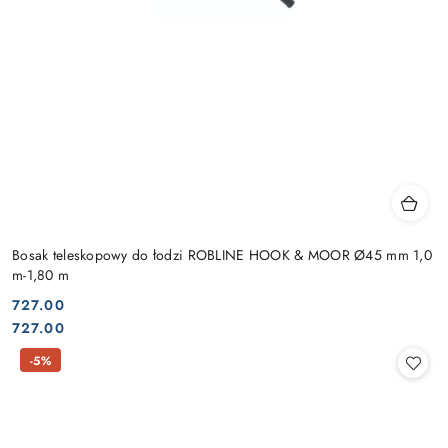
Bosak teleskopowy do łodzi ROBLINE HOOK & MOOR Ø45 mm 1,0
m-1,80 m
727.00
Cena:
Cena:
727.00
-5%