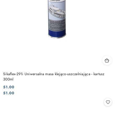
Sikaflex-291i Uniwersalna masa klejąco-uszczelniająca - kartusz
300ml
51.00
Cena:
Cena:
51.00