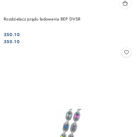
Rozdzielacz prądu ładowania BEP DVSR
350.10
Cena:
Cena:
350.10