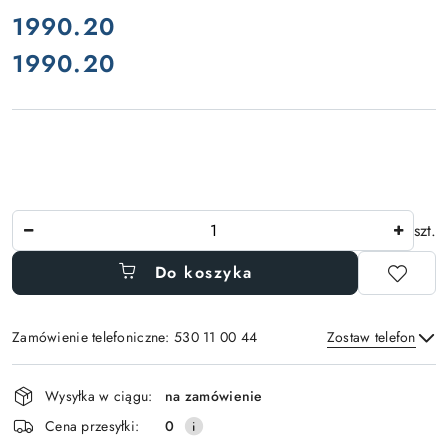
cena:
1990.20
1990.20
Cena:
Ilość
szt.
Do koszyka
Zamówienie telefoniczne: 530 11 00 44
Zostaw telefon
Dostępność
Wysyłka w ciągu:
na zamówienie
i
Wyślij
Cena przesyłki:
0
dostawa