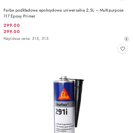
Farba podkładowa epoksydowa uniwersalna 2,5L – Multipurpose
117 Epoxy Primer
299.00
Cena
299.00
Cena
promocyjna:
Najniższa
Najniższa cena:
315
,
315
promocyjna:
cena
z
30
dni
przed
obniżką