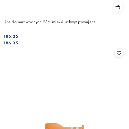
Lina do nart wodnych 23m miękki uchwyt pływająca
186.35
Cena:
Cena:
186.35