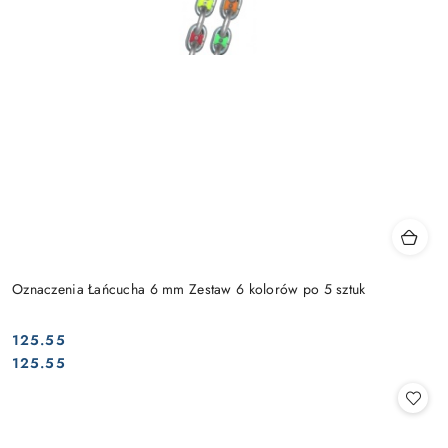
Oznaczenia Łańcucha 6 mm Zestaw 6 kolorów po 5 sztuk
125.55
Cena:
Cena:
125.55