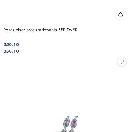
Rozdzielacz prądu ładowania BEP DVSR
350.10
Cena:
Cena:
350.10