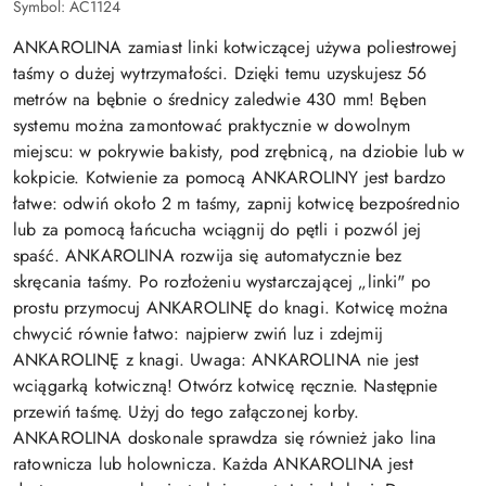
Symbol:
AC1124
ANKAROLINA zamiast linki kotwiczącej używa poliestrowej
taśmy o dużej wytrzymałości. Dzięki temu uzyskujesz 56
metrów na bębnie o średnicy zaledwie 430 mm! Bęben
systemu można zamontować praktycznie w dowolnym
miejscu: w pokrywie bakisty, pod zrębnicą, na dziobie lub w
kokpicie. Kotwienie za pomocą ANKAROLINY jest bardzo
łatwe: odwiń około 2 m taśmy, zapnij kotwicę bezpośrednio
lub za pomocą łańcucha wciągnij do pętli i pozwól jej
spaść. ANKAROLINA rozwija się automatycznie bez
skręcania taśmy. Po rozłożeniu wystarczającej „linki" po
prostu przymocuj ANKAROLINĘ do knagi. Kotwicę można
chwycić równie łatwo: najpierw zwiń luz i zdejmij
ANKAROLINĘ z knagi. Uwaga: ANKAROLINA nie jest
wciągarką kotwiczną! Otwórz kotwicę ręcznie. Następnie
przewiń taśmę. Użyj do tego załączonej korby.
ANKAROLINA doskonale sprawdza się również jako lina
ratownicza lub holownicza. Każda ANKAROLINA jest