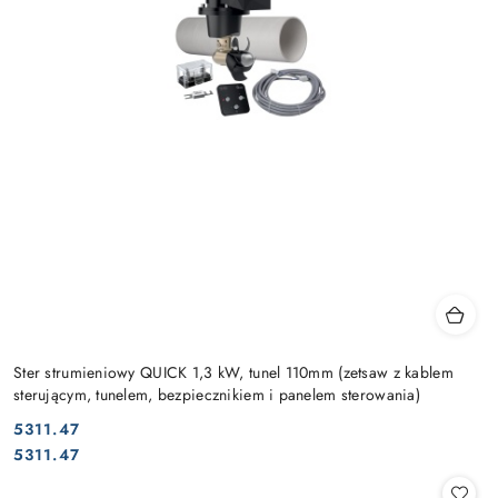
Ster strumieniowy QUICK 1,3 kW, tunel 110mm (zetsaw z kablem
sterującym, tunelem, bezpiecznikiem i panelem sterowania)
5311.47
Cena:
Cena:
5311.47