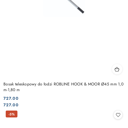
Bosak teleskopowy do łodzi ROBLINE HOOK & MOOR Ø45 mm 1,0
m-1,80 m
727.00
Cena:
Cena:
727.00
-5%