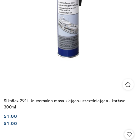
Sikaflex-291i Uniwersalna masa klejąco-uszczelniająca - kartusz
300ml
51.00
Cena:
Cena:
51.00