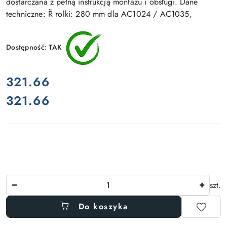
dostarczana z pełną instrukcją montażu i obsługi. Dane
techniczne: Ř rolki: 280 mm dla AC1024 / AC1035,
Dostępność:
TAK
cena:
321.66
321.66
Cena:
Ilość
szt.
Do koszyka