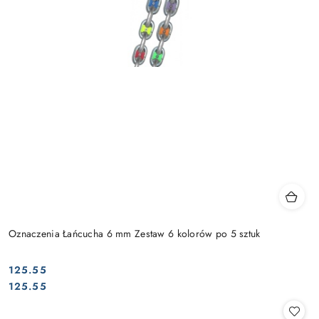
Oznaczenia Łańcucha 6 mm Zestaw 6 kolorów po 5 sztuk
125.55
Cena:
Cena:
125.55