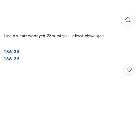
Lina do nart wodnych 23m miękki uchwyt pływająca
186.35
Cena:
Cena:
186.35