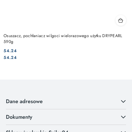
Osuszacz, pochłaniacz wilgoci wielorazowego użytku DRYPEARL
590g
54.24
Cena:
Cena:
54.24
Dane adresowe
Dokumenty