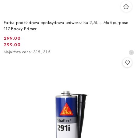
Farba podkładowa epoksydowa uniwersalna 2,5L – Multipurpose
117 Epoxy Primer
299.00
Cena
299.00
Cena
promocyjna:
Najniższa
Najniższa cena:
315
,
315
promocyjna:
cena
z
30
dni
przed
obniżką