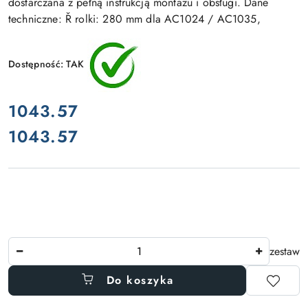
dostarczana z pełną instrukcją montażu i obsługi. Dane
techniczne: Ř rolki: 280 mm dla AC1024 / AC1035,
Dostępność:
TAK
cena:
1043.57
1043.57
Cena:
Ilość
zestaw
Do koszyka