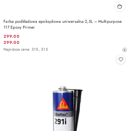
Farba podkładowa epoksydowa uniwersalna 2,5L – Multipurpose
117 Epoxy Primer
299.00
Cena
299.00
Cena
promocyjna:
Najniższa
Najniższa cena:
315
,
315
promocyjna:
cena
z
30
dni
przed
obniżką