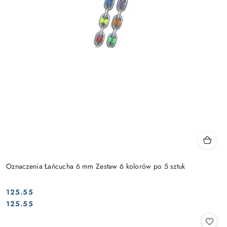
Oznaczenia Łańcucha 6 mm Zestaw 6 kolorów po 5 sztuk
125.55
Cena:
Cena:
125.55