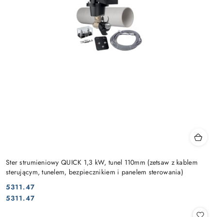
Ster strumieniowy QUICK 1,3 kW, tunel 110mm (zetsaw z kablem
sterującym, tunelem, bezpiecznikiem i panelem sterowania)
5311.47
Cena:
Cena:
5311.47