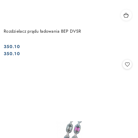
Rozdzielacz prądu ładowania BEP DVSR
350.10
Cena:
Cena:
350.10