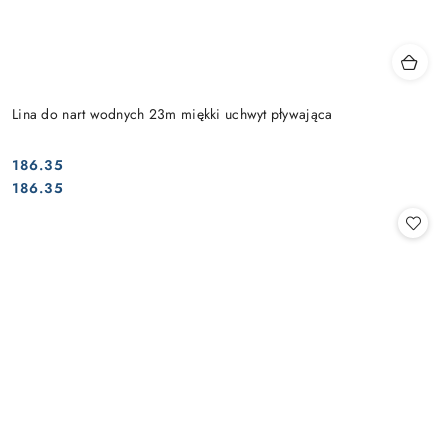
Lina do nart wodnych 23m miękki uchwyt pływająca
186.35
Cena:
Cena:
186.35