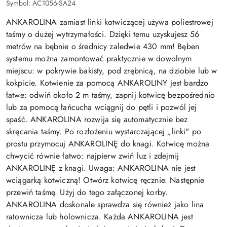
Symbol:
AC1056-SA24
ANKAROLINA zamiast linki kotwiczącej używa poliestrowej
taśmy o dużej wytrzymałości. Dzięki temu uzyskujesz 56
metrów na bębnie o średnicy zaledwie 430 mm! Bęben
systemu można zamontować praktycznie w dowolnym
miejscu: w pokrywie bakisty, pod zrębnicą, na dziobie lub w
kokpicie. Kotwienie za pomocą ANKAROLINY jest bardzo
łatwe: odwiń około 2 m taśmy, zapnij kotwicę bezpośrednio
lub za pomocą łańcucha wciągnij do pętli i pozwól jej
spaść. ANKAROLINA rozwija się automatycznie bez
skręcania taśmy. Po rozłożeniu wystarczającej „linki" po
prostu przymocuj ANKAROLINĘ do knagi. Kotwicę można
chwycić równie łatwo: najpierw zwiń luz i zdejmij
ANKAROLINĘ z knagi. Uwaga: ANKAROLINA nie jest
wciągarką kotwiczną! Otwórz kotwicę ręcznie. Następnie
przewiń taśmę. Użyj do tego załączonej korby.
ANKAROLINA doskonale sprawdza się również jako lina
ratownicza lub holownicza. Każda ANKAROLINA jest