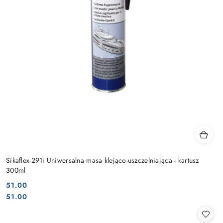
Sikaflex-291i Uniwersalna masa klejąco-uszczelniająca - kartusz
300ml
51.00
Cena:
Cena:
51.00