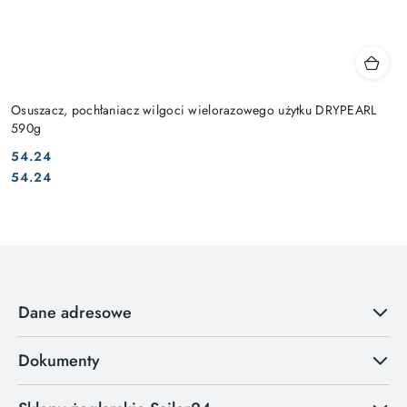
Osuszacz, pochłaniacz wilgoci wielorazowego użytku DRYPEARL
590g
54.24
Cena:
Cena:
54.24
Dane adresowe
Dokumenty