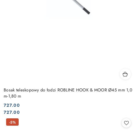
Bosak teleskopowy do łodzi ROBLINE HOOK & MOOR Ø45 mm 1,0
m-1,80 m
727.00
Cena:
Cena:
727.00
-5%