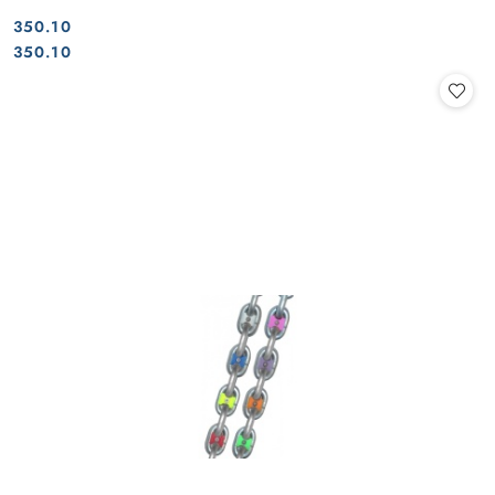
350.10
Cena:
Cena:
350.10