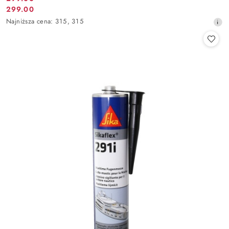
Cena
299.00
Cena
promocyjna:
Najniższa
Najniższa cena:
315
,
315
promocyjna:
cena
z
30
dni
przed
obniżką