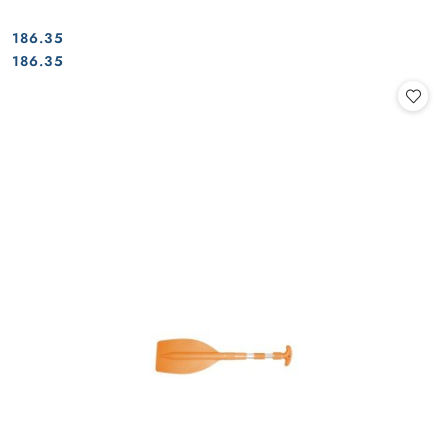
186.35
Cena:
Cena:
186.35