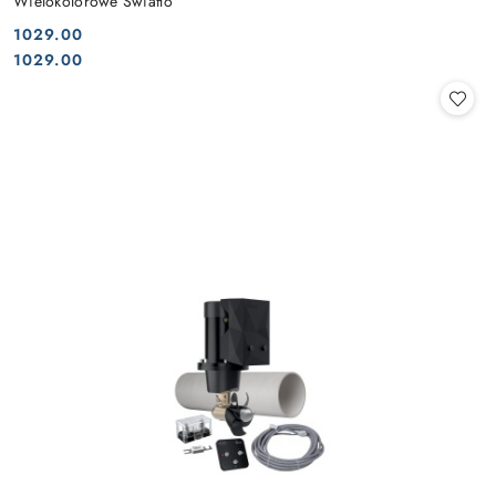
Wielokolorowe Światło
1029.00
Cena:
Cena:
1029.00