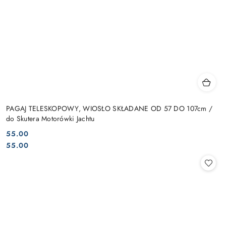
PAGAJ TELESKOPOWY, WIOSŁO SKŁADANE OD 57 DO 107cm /
do Skutera Motorówki Jachtu
55.00
Cena:
Cena:
55.00