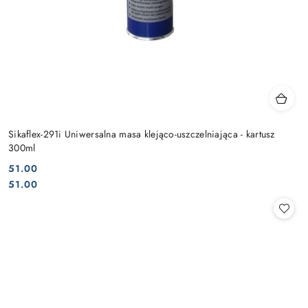
Sikaflex-291i Uniwersalna masa klejąco-uszczelniająca - kartusz
300ml
51.00
Cena:
Cena:
51.00