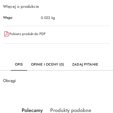
Więcej o produkcie
Waga:
0.022 kg
Pobierz produkt do PDF
OPIS
OPINIE I OCENY (0)
ZADAJ PYTANIE
Obcęgi
Produkty
Produkty
Polecamy
Produkty podobne
Pomiń karuzelę produktów