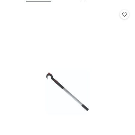
o
o
statusie:
statusie: