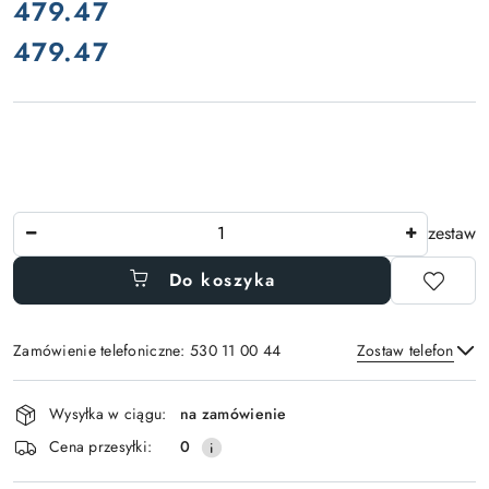
cena:
479.47
479.47
Cena:
Ilość
zestaw
Do koszyka
Zamówienie telefoniczne: 530 11 00 44
Zostaw telefon
Dostępność
Wysyłka w ciągu:
na zamówienie
i
Wyślij
Cena przesyłki:
0
dostawa