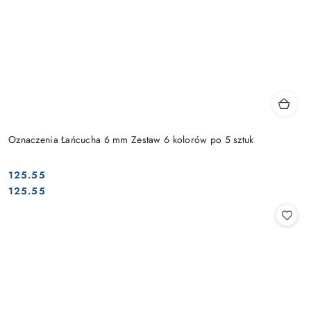
Oznaczenia Łańcucha 6 mm Zestaw 6 kolorów po 5 sztuk
125.55
Cena:
Cena:
125.55