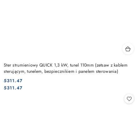
Ster strumieniowy QUICK 1,3 kW, tunel 110mm (zetsaw z kablem
sterującym, tunelem, bezpiecznikiem i panelem sterowania)
5311.47
Cena:
Cena:
5311.47