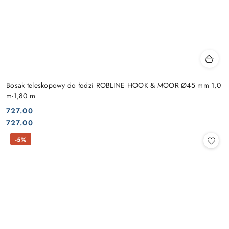
Bosak teleskopowy do łodzi ROBLINE HOOK & MOOR Ø45 mm 1,0
m-1,80 m
727.00
Cena:
Cena:
727.00
-5%