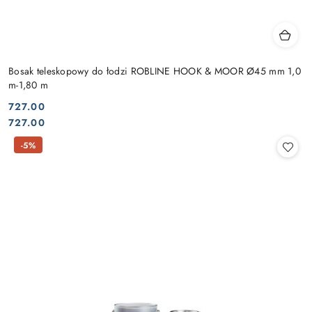
Bosak teleskopowy do łodzi ROBLINE HOOK & MOOR Ø45 mm 1,0
m-1,80 m
727.00
Cena:
Cena:
727.00
-5%