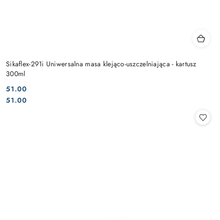
Sikaflex-291i Uniwersalna masa klejąco-uszczelniająca - kartusz
300ml
51.00
Cena:
Cena:
51.00