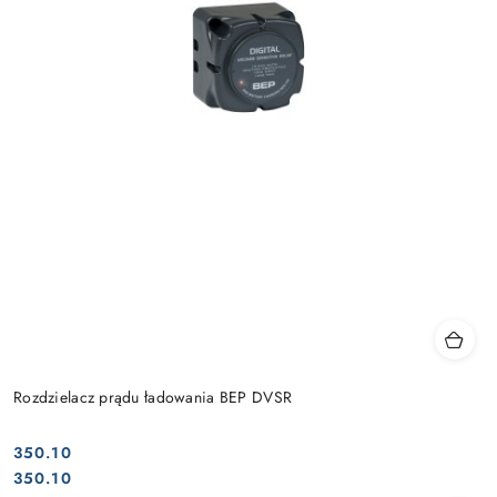
Rozdzielacz prądu ładowania BEP DVSR
350.10
Cena:
Cena:
350.10