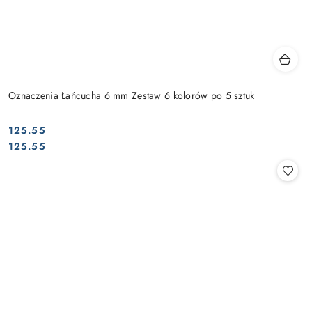
Oznaczenia Łańcucha 6 mm Zestaw 6 kolorów po 5 sztuk
125.55
Cena:
Cena:
125.55