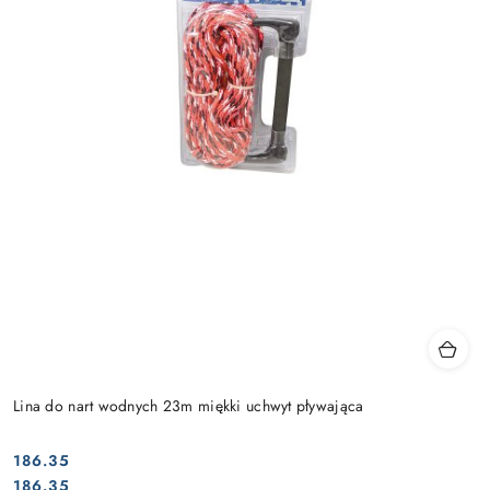
Lina do nart wodnych 23m miękki uchwyt pływająca
186.35
Cena:
Cena:
186.35