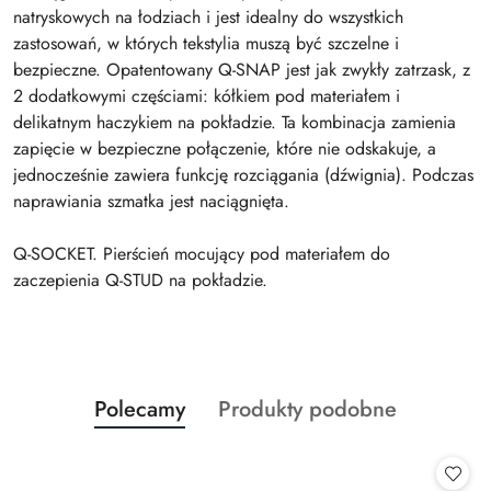
natryskowych na łodziach i jest idealny do wszystkich
zastosowań, w których tekstylia muszą być szczelne i
bezpieczne. Opatentowany Q-SNAP jest jak zwykły zatrzask, z
2 dodatkowymi częściami: kółkiem pod materiałem i
delikatnym haczykiem na pokładzie. Ta kombinacja zamienia
zapięcie w bezpieczne połączenie, które nie odskakuje, a
jednocześnie zawiera funkcję rozciągania (dźwignia). Podczas
naprawiania szmatka jest naciągnięta.
Q-SOCKET. Pierścień mocujący pod materiałem do
zaczepienia Q-STUD na pokładzie.
Produkty
Produkty
Polecamy
Produkty podobne
Pomiń karuzelę produktów
o
o
statusie:
statusie: