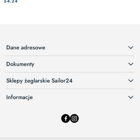
Cena:
Cena:
54.24
Dane adresowe
Dokumenty
Sklepy żeglarskie Sailor24
Informacje