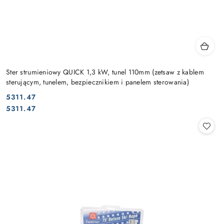
Ster strumieniowy QUICK 1,3 kW, tunel 110mm (zetsaw z kablem
sterującym, tunelem, bezpiecznikiem i panelem sterowania)
5311.47
Cena:
Cena:
5311.47