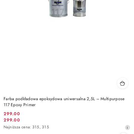
Farba podkładowa epoksydowa uniwersalna 2,5L – Multipurpose
117 Epoxy Primer
299.00
Cena
299.00
Cena
promocyjna:
Najniższa
Najniższa cena:
315
,
315
promocyjna:
cena