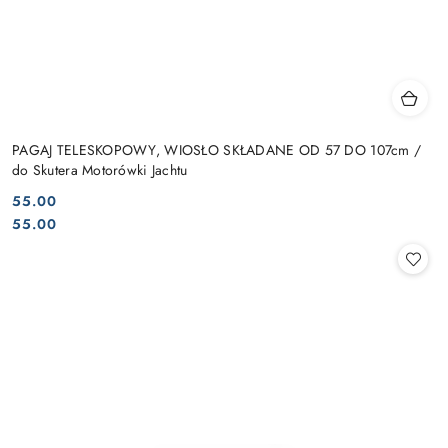
PAGAJ TELESKOPOWY, WIOSŁO SKŁADANE OD 57 DO 107cm /
do Skutera Motorówki Jachtu
55.00
Cena:
Cena:
55.00