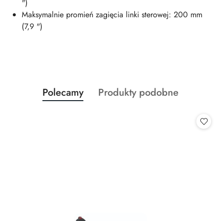
")
Maksymalnie promień zagięcia linki sterowej: 200 mm
(7,9 ")
Produkty
Produkty
Polecamy
Produkty podobne
Pomiń karuzelę produktów
o
o
statusie:
statusie: