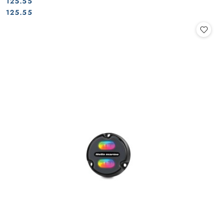
125.55
Cena:
Cena:
125.55