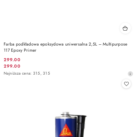
Farba podkładowa epoksydowa uniwersalna 2,5L – Multipurpose
117 Epoxy Primer
299.00
Cena
299.00
Cena
promocyjna:
Najniższa
Najniższa cena:
315
,
315
promocyjna:
cena
z
30
dni
przed
obniżką