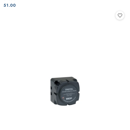
Cena:
Cena:
51.00