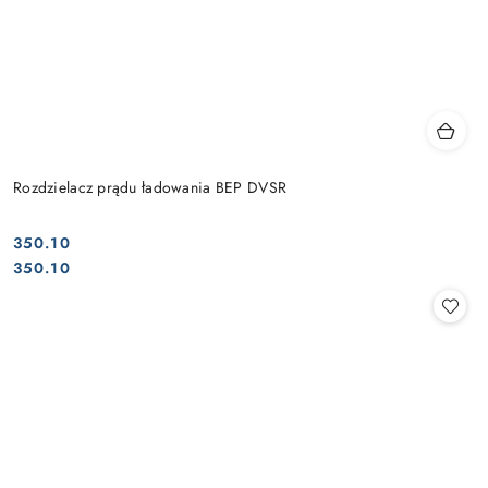
Rozdzielacz prądu ładowania BEP DVSR
350.10
Cena:
Cena:
350.10