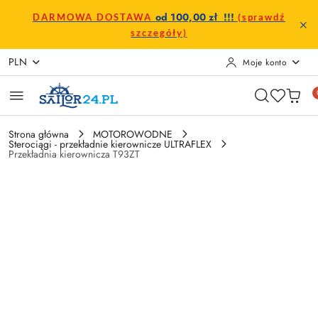
Przejdź do treści głównej
Przejdź do wyszukiwarki
Przejdź do moje konto
Przejdź do menu głównego
Przejdź do opisu produktu
Przejdź do stopki
od 100,00 zł !!!
DARMOWA DOSTAWA
(sprawdź
szczegóły)
PLN
Moje konto
Strona główna
MOTOROWODNE
Sterociągi - przekładnie kierownicze ULTRAFLEX
Przekładnia kierownicza T93ZT