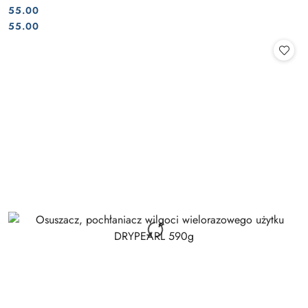
55.00
Cena:
Cena:
55.00