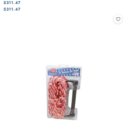
5311.47
Cena:
Cena:
5311.47