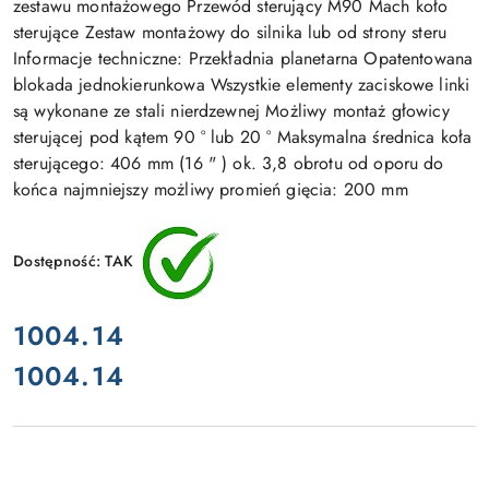
zestawu montażowego Przewód sterujący M90 Mach koło
sterujące Zestaw montażowy do silnika lub od strony steru
Informacje techniczne: Przekładnia planetarna Opatentowana
blokada jednokierunkowa Wszystkie elementy zaciskowe linki
są wykonane ze stali nierdzewnej Możliwy montaż głowicy
sterującej pod kątem 90 ° lub 20 ° Maksymalna średnica koła
sterującego: 406 mm (16 " ) ok. 3,8 obrotu od oporu do
końca najmniejszy możliwy promień gięcia: 200 mm
Dostępność:
TAK
cena:
1004.14
1004.14
Cena: