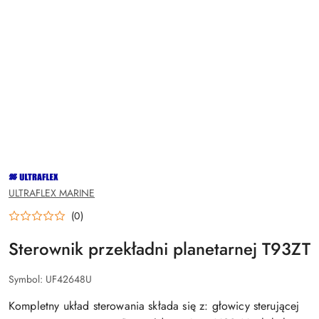
NAZWA
PRODUCENTA:
ULTRAFLEX
ULTRAFLEX MARINE
(0)
Sterownik przekładni planetarnej T93ZT
Symbol:
UF42648U
Kompletny układ sterowania składa się z: głowicy sterującej