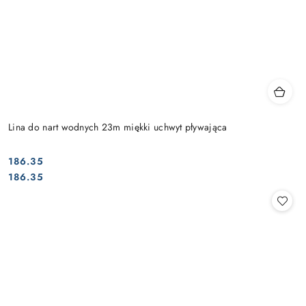
Lina do nart wodnych 23m miękki uchwyt pływająca
186.35
Cena:
Cena:
186.35