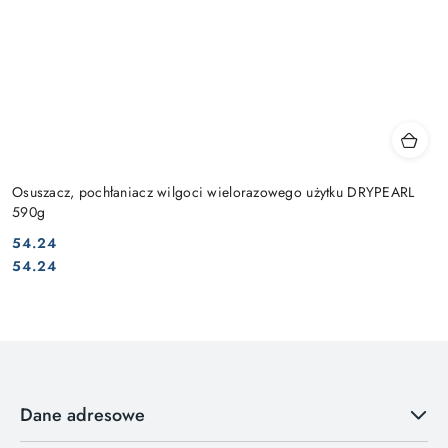
Osuszacz, pochłaniacz wilgoci wielorazowego użytku DRYPEARL
590g
54.24
Cena:
Cena:
54.24
Dane adresowe