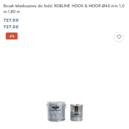
Bosak teleskopowy do łodzi ROBLINE HOOK & MOOR Ø45 mm 1,0
m-1,80 m
727.00
Cena:
Cena:
727.00
-5%