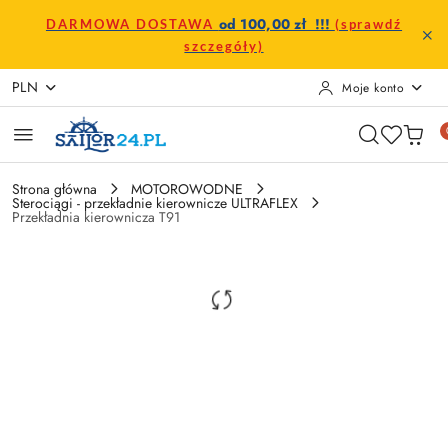
Przejdź do treści głównej
Przejdź do wyszukiwarki
Przejdź do moje konto
Przejdź do menu głównego
Przejdź do opisu produktu
Przejdź do stopki
od 100,00 zł !!!
DARMOWA DOSTAWA
(sprawdź
szczegóły)
PLN
Moje konto
Strona główna
MOTOROWODNE
Sterociągi - przekładnie kierownicze ULTRAFLEX
Przekładnia kierownicza T91