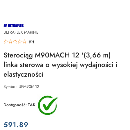
NAZWA
PRODUCENTA:
ULTRAFLEX
ULTRAFLEX MARINE
(0)
Sterociąg M90MACH 12 '(3,66 m)
linka sterowa o wysokiej wydajności i
elastyczności
Symbol:
UFM90M-12
Dostępność:
TAK
cena:
591.89