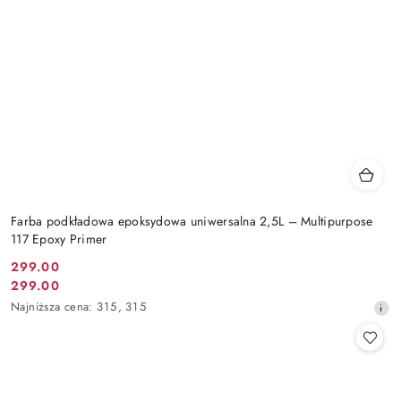
Farba podkładowa epoksydowa uniwersalna 2,5L – Multipurpose
117 Epoxy Primer
299.00
Cena
299.00
Cena
promocyjna:
Najniższa
Najniższa cena:
315
,
315
promocyjna:
cena
z
30
dni
przed