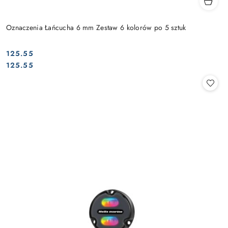
Oznaczenia Łańcucha 6 mm Zestaw 6 kolorów po 5 sztuk
125.55
Cena:
Cena:
125.55