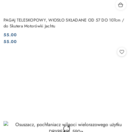
PAGAJ TELESKOPOWY, WIOSŁO SKŁADANE OD 57 DO 107cm /
do Skutera Motorówki Jachtu
55.00
Cena:
Cena:
55.00