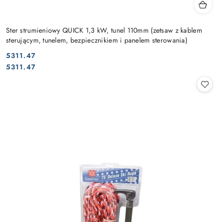
Ster strumieniowy QUICK 1,3 kW, tunel 110mm (zetsaw z kablem
sterującym, tunelem, bezpiecznikiem i panelem sterowania)
5311.47
Cena:
Cena:
5311.47