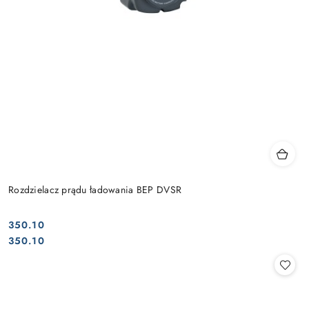
Rozdzielacz prądu ładowania BEP DVSR
350.10
Cena:
Cena:
350.10