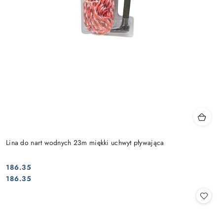
Lina do nart wodnych 23m miękki uchwyt pływająca
186.35
Cena:
Cena:
186.35