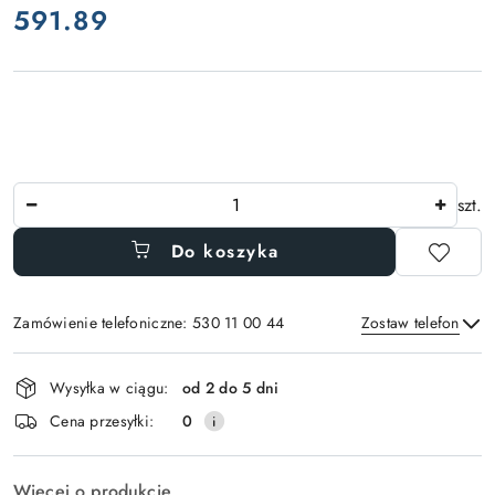
591.89
Cena:
Ilość
szt.
Do koszyka
Zamówienie telefoniczne: 530 11 00 44
Zostaw telefon
Dostępność
Wysyłka w ciągu:
od 2 do 5 dni
i
Wyślij
Cena przesyłki:
0
dostawa
Więcej o produkcie