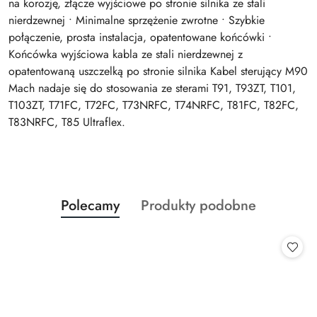
na korozję, złącze wyjściowe po stronie silnika ze stali
nierdzewnej • Minimalne sprzężenie zwrotne • Szybkie
połączenie, prosta instalacja, opatentowane końcówki •
Końcówka wyjściowa kabla ze stali nierdzewnej z
opatentowaną uszczelką po stronie silnika Kabel sterujący M90
Mach nadaje się do stosowania ze sterami T91, T93ZT, T101,
T103ZT, T71FC, T72FC, T73NRFC, T74NRFC, T81FC, T82FC,
T83NRFC, T85 Ultraflex.
Produkty
Produkty
Polecamy
Produkty podobne
Pomiń karuzelę produktów
o
o
statusie:
statusie: