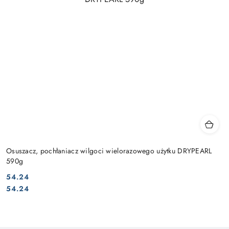
Osuszacz, pochłaniacz wilgoci wielorazowego użytku DRYPEARL
590g
54.24
Cena:
Cena:
54.24