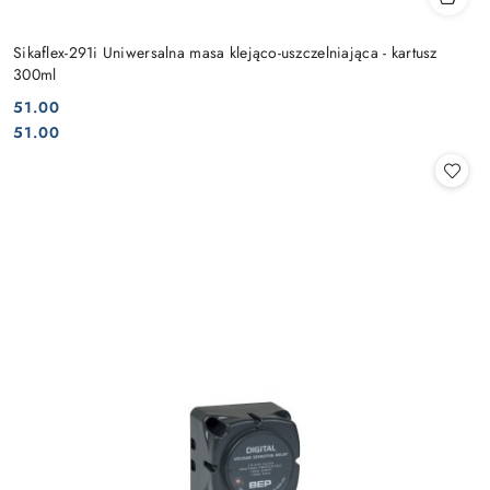
Sikaflex-291i Uniwersalna masa klejąco-uszczelniająca - kartusz
300ml
51.00
Cena:
Cena:
51.00