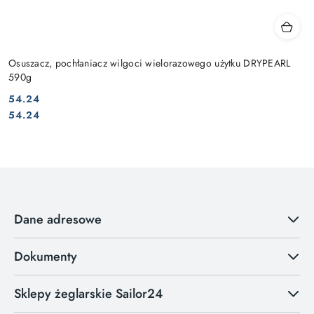
Osuszacz, pochłaniacz wilgoci wielorazowego użytku DRYPEARL
590g
54.24
Cena:
Cena:
54.24
Dane adresowe
Dokumenty
Sklepy żeglarskie Sailor24