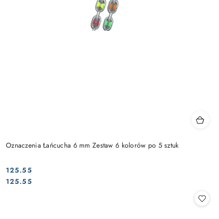
Oznaczenia Łańcucha 6 mm Zestaw 6 kolorów po 5 sztuk
125.55
Cena:
Cena:
125.55