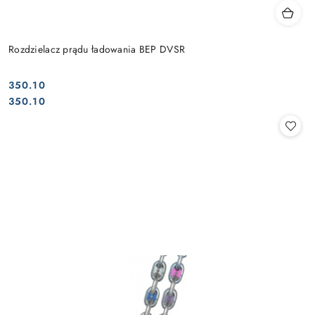
Rozdzielacz prądu ładowania BEP DVSR
350.10
Cena:
Cena:
350.10