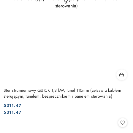
Ster strumieniowy QUICK 1,3 kW, tunel 110mm (zetsaw z kablem
sterującym, tunelem, bezpiecznikiem i panelem sterowania)
5311.47
Cena:
Cena:
5311.47