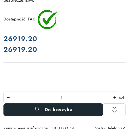
bezpieczeństwo.
Dostępność:
TAK
cena:
26919.20
26919.20
Cena:
Ilość
szt.
Do koszyka
Zamówienie telefoniczne: 530 11 00 44
Zostaw telefon