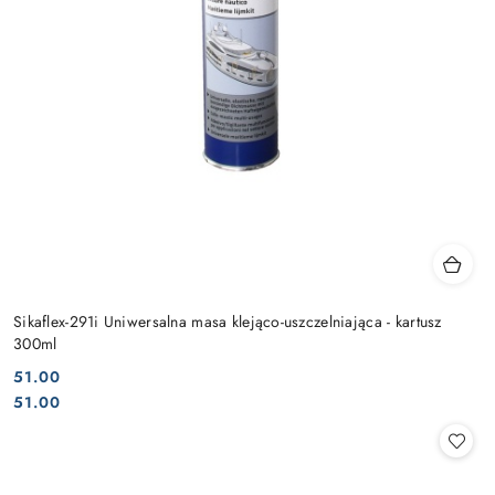
Sikaflex-291i Uniwersalna masa klejąco-uszczelniająca - kartusz
300ml
51.00
Cena:
Cena:
51.00