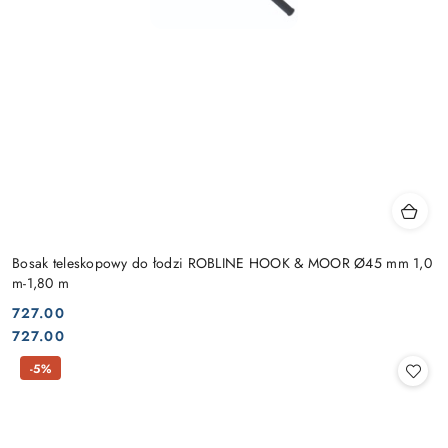
Bosak teleskopowy do łodzi ROBLINE HOOK & MOOR Ø45 mm 1,0
m-1,80 m
727.00
Cena:
Cena:
727.00
-5%