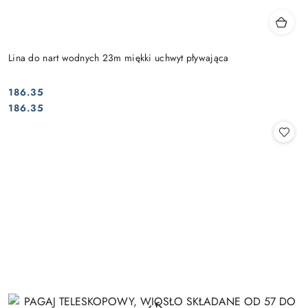
Lina do nart wodnych 23m miękki uchwyt pływająca
186.35
Cena:
Cena:
186.35