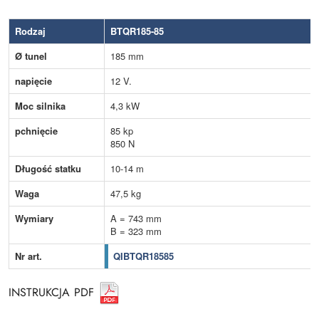
Rodzaj
BTQR185-85
Ø tunel
185 mm
napięcie
12 V.
Moc silnika
4,3 kW
pchnięcie
85 kp
850 N
Długość statku
10-14 m
Waga
47,5 kg
Wymiary
A = 743 mm
B = 323 mm
Nr art.
QIBTQR18585
INSTRUKCJA PDF