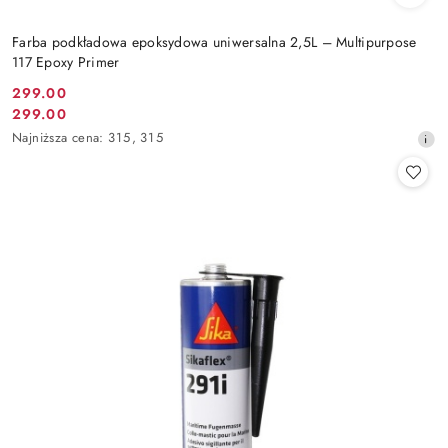
Farba podkładowa epoksydowa uniwersalna 2,5L – Multipurpose
117 Epoxy Primer
299.00
Cena
299.00
Cena
promocyjna:
Najniższa
Najniższa cena:
315
,
315
promocyjna:
cena
z
30
dni
przed
obniżką