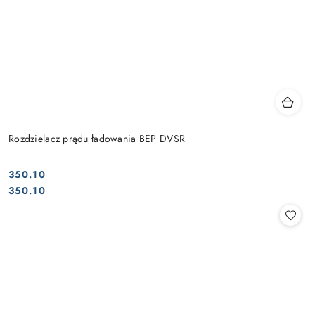
Rozdzielacz prądu ładowania BEP DVSR
350.10
Cena:
Cena:
350.10