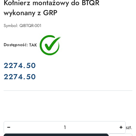
Kołnierz montażowy do BTQR
wykonany z GRP
Symbol:
QIBTQR-001
Dostępność:
TAK
cena:
2274.50
2274.50
Cena:
Ilość
szt.