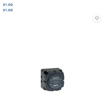
51.00
Cena:
Cena:
51.00