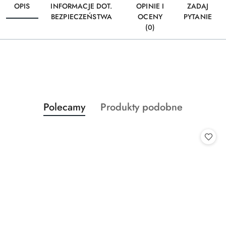
OPIS
INFORMACJE DOT.
OPINIE I
ZADAJ
BEZPIECZEŃSTWA
OCENY
PYTANIE
(0)
Produkty
Produkty
Polecamy
Produkty podobne
Pomiń karuzelę produktów
o
o
statusie:
statusie: