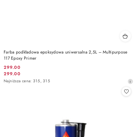
Farba podkładowa epoksydowa uniwersalna 2,5L – Multipurpose
117 Epoxy Primer
299.00
Cena
299.00
Cena
promocyjna:
Najniższa
Najniższa cena:
315
,
315
promocyjna:
cena
z
30
dni
przed
obniżką