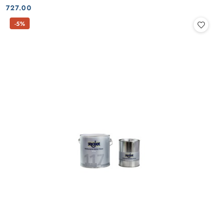
Cena:
Cena:
727.00
-5%