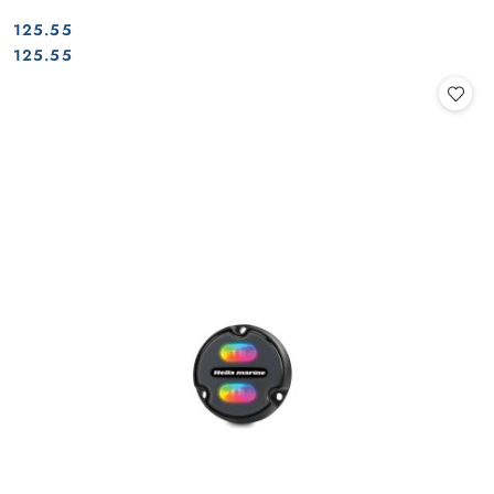
125.55
Cena:
Cena:
125.55