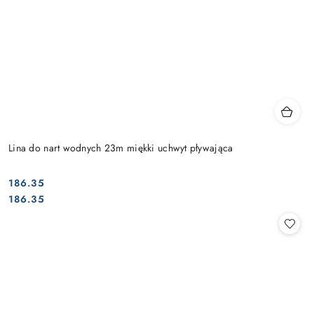
Lina do nart wodnych 23m miękki uchwyt pływająca
186.35
Cena:
Cena:
186.35