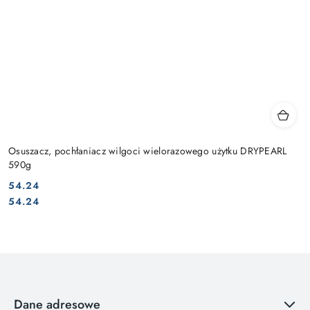
Osuszacz, pochłaniacz wilgoci wielorazowego użytku DRYPEARL
590g
54.24
Cena:
Cena:
54.24
Dane adresowe