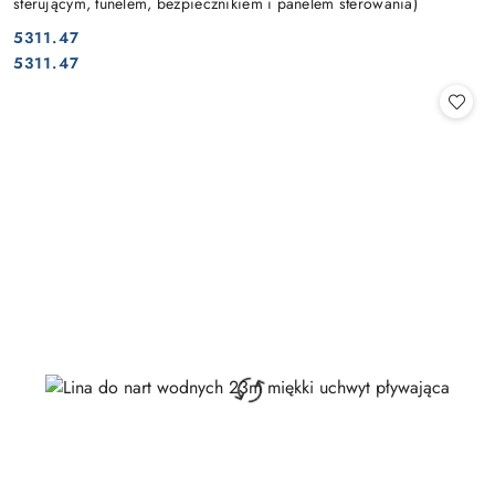
sterującym, tunelem, bezpiecznikiem i panelem sterowania)
5311.47
Cena:
Cena:
5311.47