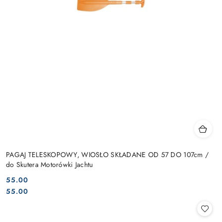
PAGAJ TELESKOPOWY, WIOSŁO SKŁADANE OD 57 DO 107cm /
do Skutera Motorówki Jachtu
55.00
Cena:
Cena:
55.00