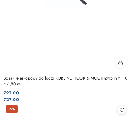
Bosak teleskopowy do łodzi ROBLINE HOOK & MOOR Ø45 mm 1,0
m-1,80 m
727.00
Cena:
Cena:
727.00
-5%