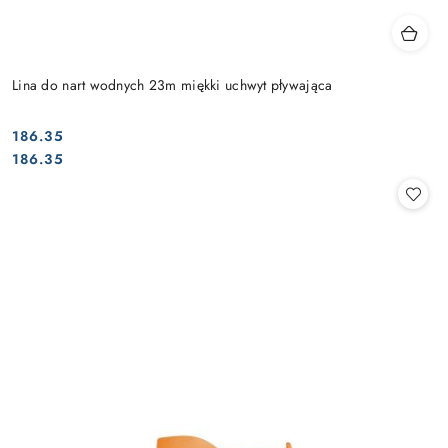
Lina do nart wodnych 23m miękki uchwyt pływająca
186.35
Cena:
Cena:
186.35