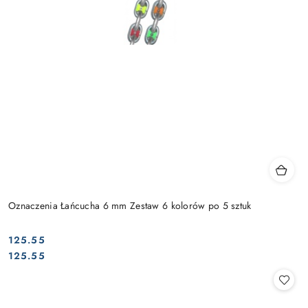
Oznaczenia Łańcucha 6 mm Zestaw 6 kolorów po 5 sztuk
125.55
Cena:
Cena:
125.55