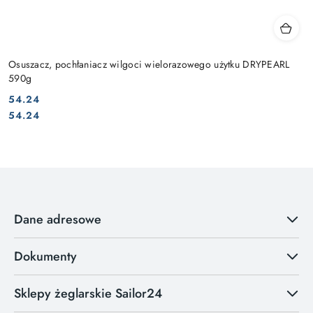
Osuszacz, pochłaniacz wilgoci wielorazowego użytku DRYPEARL
590g
54.24
Cena:
Cena:
54.24
Dane adresowe
Dokumenty
Sklepy żeglarskie Sailor24