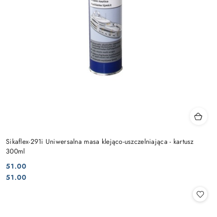
Sikaflex-291i Uniwersalna masa klejąco-uszczelniająca - kartusz
300ml
51.00
Cena:
Cena:
51.00