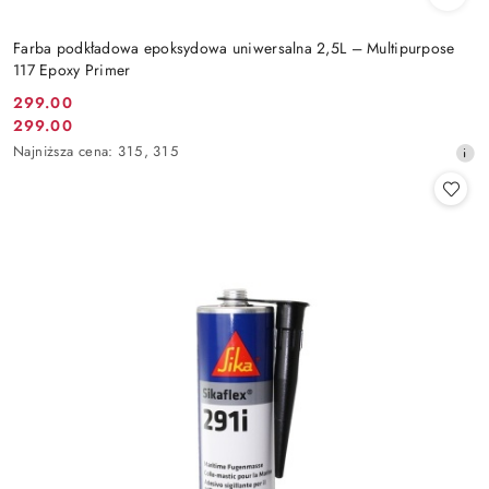
Farba podkładowa epoksydowa uniwersalna 2,5L – Multipurpose
117 Epoxy Primer
299.00
Cena
299.00
Cena
promocyjna:
Najniższa
Najniższa cena:
315
,
315
promocyjna:
cena
z
30
dni
przed
obniżką