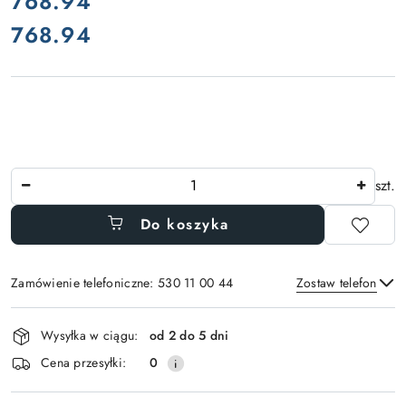
cena:
768.94
768.94
Cena:
Ilość
szt.
Do koszyka
Zamówienie telefoniczne: 530 11 00 44
Zostaw telefon
Dostępność
Wysyłka w ciągu:
od 2 do 5 dni
i
Wyślij
Cena przesyłki:
0
dostawa