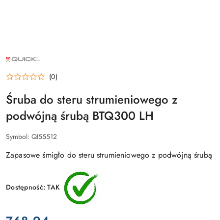
NAZWA
PRODUCENTA:
QUICK
(0)
Śruba do steru strumieniowego z
podwójną śrubą BTQ300 LH
Symbol:
QI55512
Zapasowe śmigło do steru strumieniowego z podwójną śrubą
Dostępność:
TAK