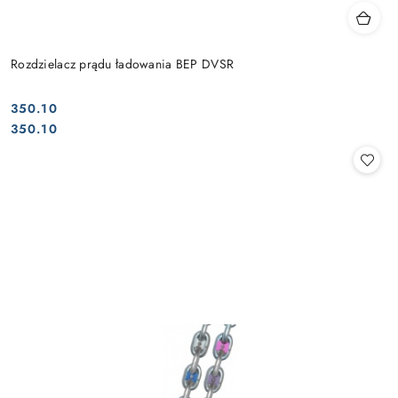
Rozdzielacz prądu ładowania BEP DVSR
350.10
Cena:
Cena:
350.10