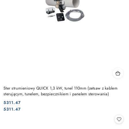
Ster strumieniowy QUICK 1,3 kW, tunel 110mm (zetsaw z kablem
sterującym, tunelem, bezpiecznikiem i panelem sterowania)
5311.47
Cena:
Cena:
5311.47