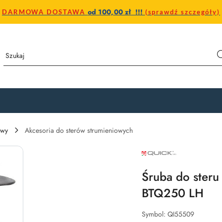
od 100,00 zł !!!
DARMOWA DOSTAWA
(sprawdź szczegóły)
owy
Akcesoria do sterów strumieniowych
NAZWA
PRODUCENTA:
QUICK
Śruba do steru
BTQ250 LH
Symbol:
QI55509