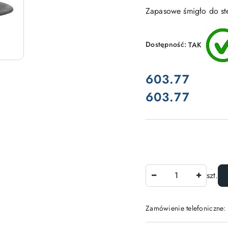
Zapasowe śmigło do st
Dostępność:
TAK
cena:
603.77
603.77
Cena:
Ilość
szt.
Zamówienie telefoniczne: