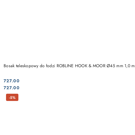
Bosak teleskopowy do łodzi ROBLINE HOOK & MOOR Ø45 mm 1,0 m
727.00
Cena:
Cena:
727.00
-5%