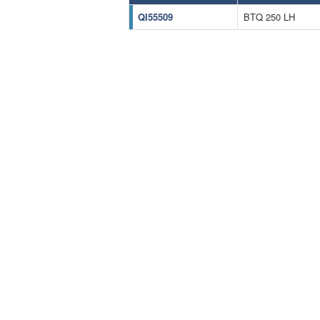
QI55509
BTQ 250 LH
Pomiń karuzelę produktów