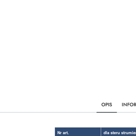
OPIS
INFO
Nr art.
dla steru strumi