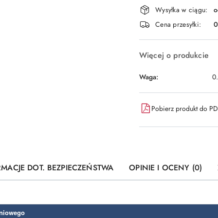
Dostępność
Wysyłka w ciągu:
o
i
Cena przesyłki:
dostawa
Więcej o produkcie
Waga:
0
Pobierz produkt do P
RMACJE DOT. BEZPIECZEŃSTWA
OPINIE I OCENY (0)
eniowego