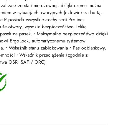
zatrzask ze stali nierdzewnej, dzięki czemu można
niem w sytuacjach awaryjnych (człowiek za burtą,
ne R posiada wszystkie cechy serii Proline:
duże otwory, wysokie bezpieczeństwo, lekką
 pasek na pasek. • Maksymalne bezpieczeństwo dzięki
mowi ErgoLock, automatycznemu systemowi
a. • Wskaźnik stanu zablokowania • Pas odblaskowy,
mności • Wskaźnik przeciążenia (zgodnie z
ństwa OSR ISAF / ORC)