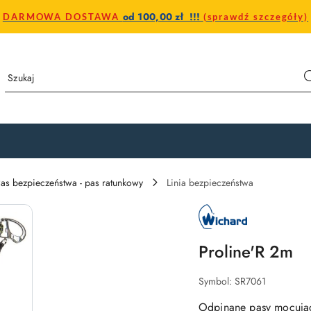
od 100,00 zł !!!
DARMOWA DOSTAWA
(sprawdź szczegóły)
as bezpieczeństwa - pas ratunkowy
Linia bezpieczeństwa
NAZWA
PRODUCENTA:
WICHARD
Proline'R 2m
Symbol:
SR7061
Odpinane pasy mocują