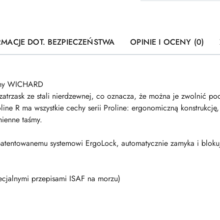
RMACJE DOT. BEZPIECZEŃSTWA
OPINIE I OCENY (0)
irmy WICHARD
zatrzask ze stali nierdzewnej, co oznacza, że ​​można je zwolnić 
oline R ma wszystkie cechy serii Proline: ergonomiczną konstrukcję
mienne taśmy.
atentowanemu systemowi ErgoLock, automatycznie zamyka i blokuj
ecjalnymi przepisami ISAF na morzu)