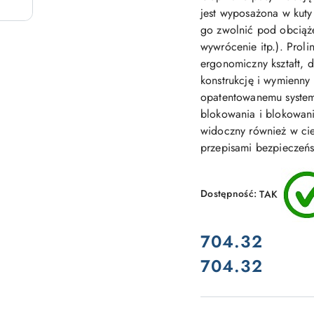
jest wyposażona w kuty 
go zwolnić pod obciąże
wywrócenie itp.). Proli
ergonomiczny kształt, 
konstrukcję i wymienny
opatentowanemu syste
blokowania i blokowani
widoczny również w cie
przepisami bezpiecze
Dostępność:
TAK
cena:
704.32
704.32
Cena: