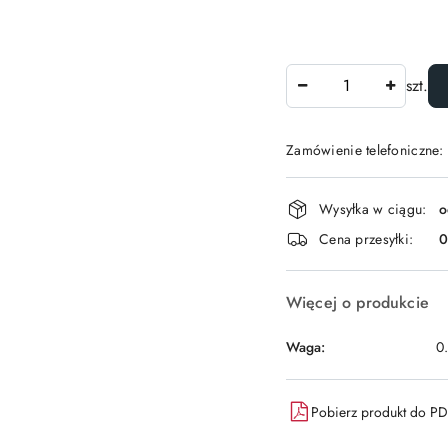
Ilość
szt.
Zamówienie telefoniczne:
Dostępność
Wysyłka w ciągu:
o
i
Cena przesyłki:
dostawa
Więcej o produkcie
Waga:
0
Pobierz produkt do P