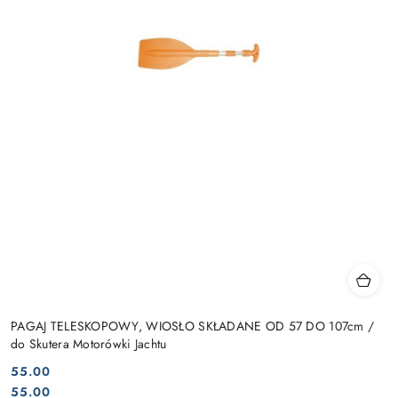
PAGAJ TELESKOPOWY, WIOSŁO SKŁADANE OD 57 DO 107cm /
do Skutera Motorówki Jachtu
55.00
Cena:
Cena:
55.00