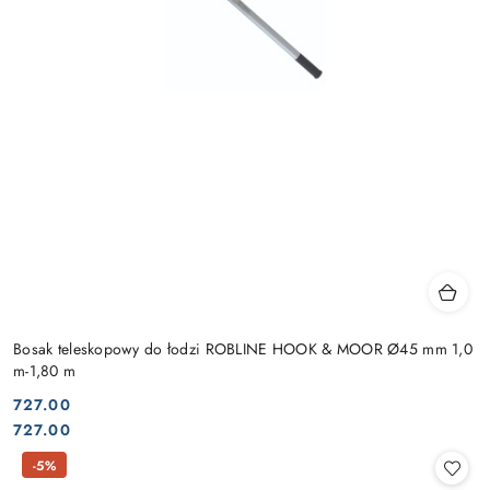
Bosak teleskopowy do łodzi ROBLINE HOOK & MOOR Ø45 mm 1,0
m-1,80 m
727.00
Cena:
Cena:
727.00
-5%