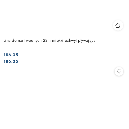
Lina do nart wodnych 23m miękki uchwyt pływająca
186.35
Cena:
Cena:
186.35