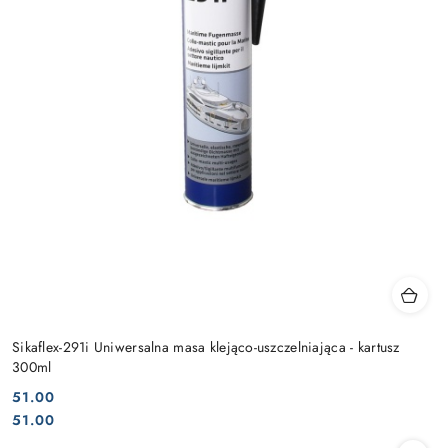
Sikaflex-291i Uniwersalna masa klejąco-uszczelniająca - kartusz
300ml
51.00
Cena:
Cena:
51.00