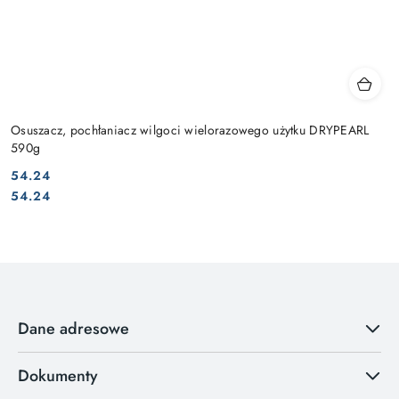
Osuszacz, pochłaniacz wilgoci wielorazowego użytku DRYPEARL
590g
54.24
Cena:
Cena:
54.24
Dane adresowe
Dokumenty