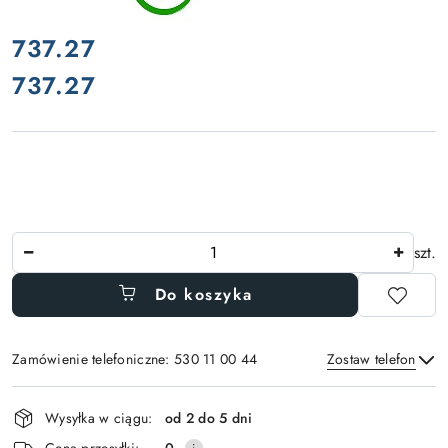
cena:
737.27
737.27
Cena:
Ilość
szt.
Do koszyka
Zamówienie telefoniczne: 530 11 00 44
Zostaw telefon
Dostępność
Wysyłka w ciągu:
od 2 do 5 dni
i
Cena przesyłki:
0