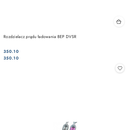
Rozdzielacz prądu ładowania BEP DVSR
350.10
Cena:
Cena:
350.10