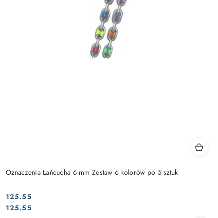
Oznaczenia Łańcucha 6 mm Zestaw 6 kolorów po 5 sztuk
125.55
Cena:
Cena:
125.55