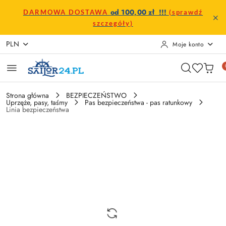
Przejdź do treści głównej
Przejdź do wyszukiwarki
Przejdź do moje konto
Przejdź do menu głównego
Przejdź do opisu produktu
Przejdź do stopki
od 100,00 zł !!!
DARMOWA DOSTAWA
(sprawdź
szczegóły)
PLN
Moje konto
Strona główna
BEZPIECZEŃSTWO
Uprzęże, pasy, taśmy
Pas bezpieczeństwa - pas ratunkowy
Linia bezpieczeństwa