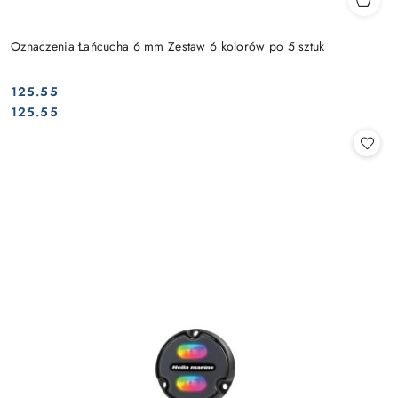
Oznaczenia Łańcucha 6 mm Zestaw 6 kolorów po 5 sztuk
125.55
Cena:
Cena:
125.55