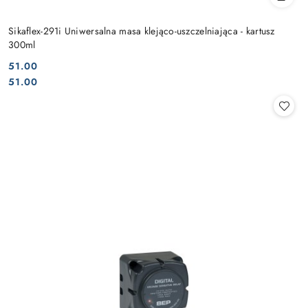
Sikaflex-291i Uniwersalna masa klejąco-uszczelniająca - kartusz
300ml
51.00
Cena:
Cena:
51.00