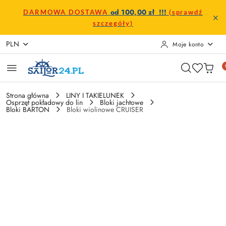
Przejdź do treści głównej
Przejdź do wyszukiwarki
Przejdź do moje konto
Przejdź do menu głównego
Przejdź do opisu produktu
Przejdź do stopki
od 100,00 zł !!!
DARMOWA DOSTAWA
(sprawdź
szczegóły)
PLN
Moje konto
Strona główna
LINY I TAKIELUNEK
Osprzęt pokładowy do lin
Bloki jachtowe
Bloki BARTON
Bloki wiolinowe CRUISER