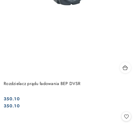
Rozdzielacz prądu ładowania BEP DVSR
350.10
Cena:
Cena:
350.10