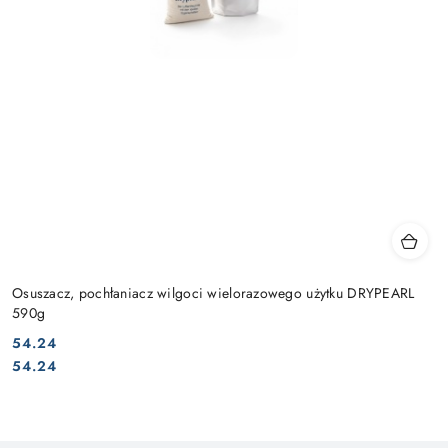
Osuszacz, pochłaniacz wilgoci wielorazowego użytku DRYPEARL
590g
54.24
Cena:
Cena:
54.24