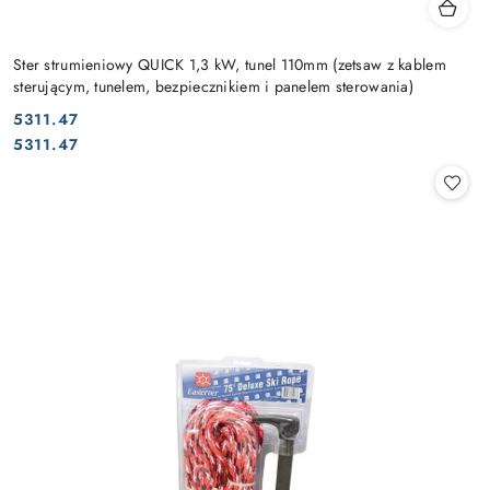
Ster strumieniowy QUICK 1,3 kW, tunel 110mm (zetsaw z kablem
sterującym, tunelem, bezpiecznikiem i panelem sterowania)
5311.47
Cena:
Cena:
5311.47