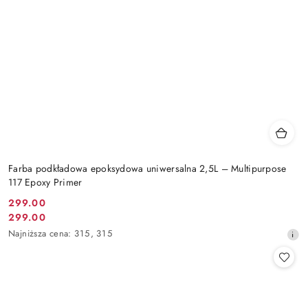
Farba podkładowa epoksydowa uniwersalna 2,5L – Multipurpose
117 Epoxy Primer
299.00
Cena
299.00
Cena
promocyjna:
Najniższa
Najniższa cena:
315
,
315
promocyjna:
cena
z
30
dni
przed
obniżką