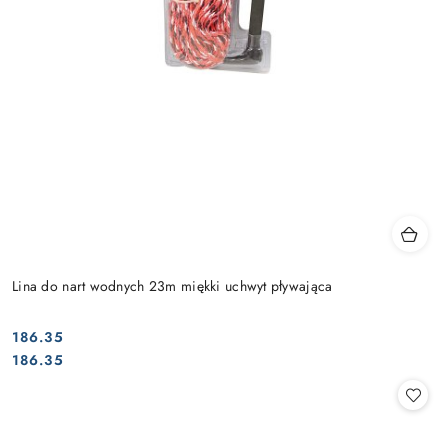
Lina do nart wodnych 23m miękki uchwyt pływająca
186.35
Cena:
Cena:
186.35