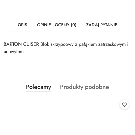
OPIS
OPINIE I OCENY (0)
ZADAJ PYTANIE
BARTON CUISER Blok skrzypcowy z pałąkiem zatrzaskowym i
uchwytem
Produkty
Produkty
Polecamy
Produkty podobne
Pomiń karuzelę produktów
o
o
statusie:
statusie: