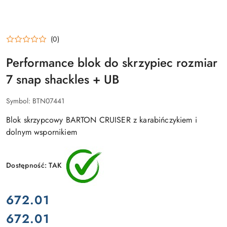
(0)
Performance blok do skrzypiec rozmiar
7 snap shackles + UB
Symbol:
BTN07441
Blok skrzypcowy BARTON CRUISER z karabińczykiem i
dolnym wspornikiem
Dostępność:
TAK
cena:
672.01
672.01
Cena: