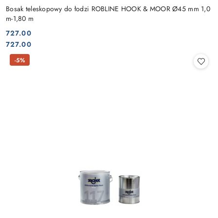
Bosak teleskopowy do łodzi ROBLINE HOOK & MOOR Ø45 mm 1,0
m-1,80 m
727.00
Cena:
Cena:
727.00
-5%