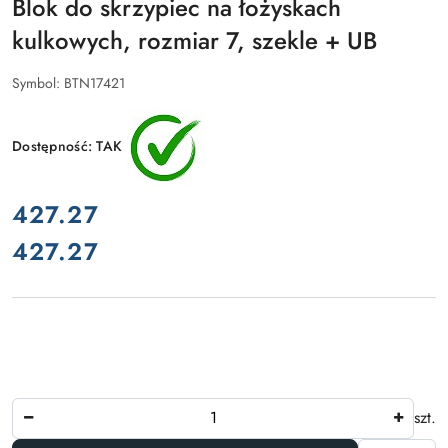
Blok do skrzypiec na łożyskach
kulkowych, rozmiar 7, szekle + UB
Symbol:
BTN17421
Dostępność:
TAK
cena:
427.27
427.27
Cena:
Ilość
szt.