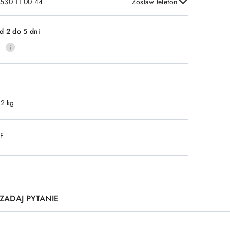
 530 11 00 44
Zostaw telefon
Wyślij
d 2 do 5 dni
0
.2 kg
DF
ZADAJ PYTANIE