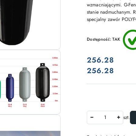
wzmacniającymi. G-Fen
stanie nadmuchanym. R
specjalny zawór POLYFO
Dostępność:
TAK
cena:
256.28
256.28
Cena:
Ilość
szt.