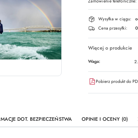
Zamówienie telefoniczne:
Dostępność
Wysyłka w ciągu:
o
i
Cena przesyłki:
dostawa
Więcej o produkcie
Waga:
2
Pobierz produkt do P
RMACJE DOT. BEZPIECZEŃSTWA
OPINIE I OCENY (0)