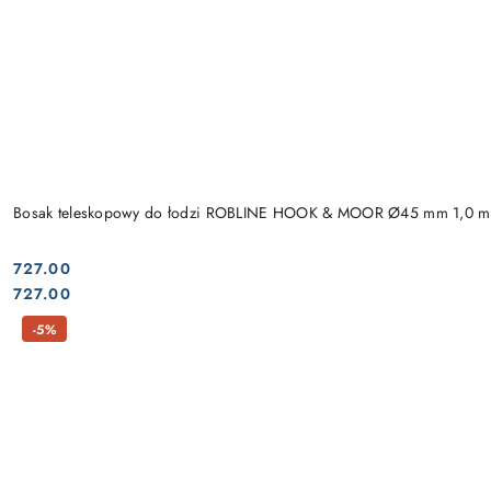
Bosak teleskopowy do łodzi ROBLINE HOOK & MOOR Ø45 mm 1,0 m
727.00
Cena:
Cena:
727.00
-5%