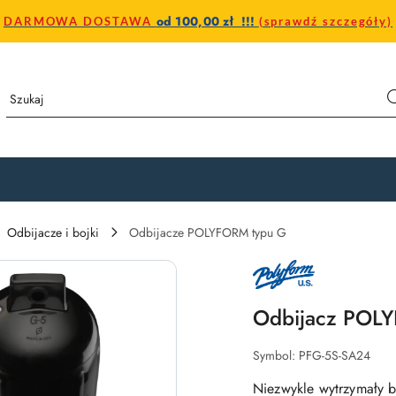
od 100,00 zł !!!
DARMOWA DOSTAWA
(sprawdź szczegóły)
Odbijacze i bojki
Odbijacze POLYFORM typu G
LOGO
PRODUCENTA
POLYFORM
U.S.
Odbijacz POLY
–
AMERYKAŃSKI
PRODUCENT
BOJEK
Symbol:
PFG-5S-SA24
I
ODBIJACZY
Niezwykle wytrzymały b
MORSKICH