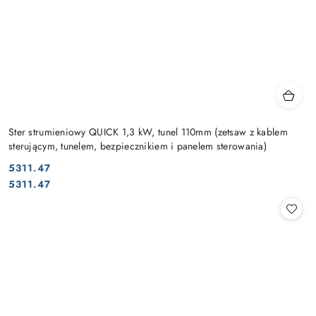
Ster strumieniowy QUICK 1,3 kW, tunel 110mm (zetsaw z kablem
sterującym, tunelem, bezpiecznikiem i panelem sterowania)
5311.47
Cena:
Cena:
5311.47