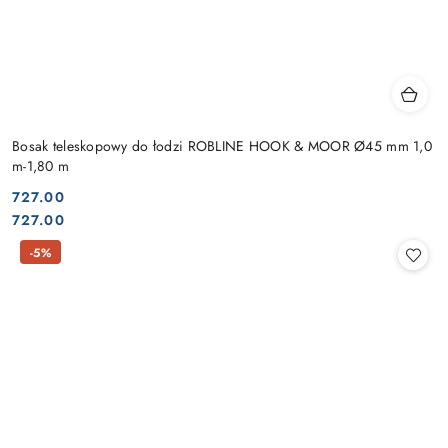
Bosak teleskopowy do łodzi ROBLINE HOOK & MOOR Ø45 mm 1,0
m-1,80 m
727.00
Cena:
Cena:
727.00
-5%