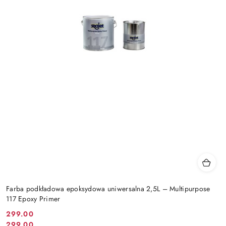
Farba podkładowa epoksydowa uniwersalna 2,5L – Multipurpose
117 Epoxy Primer
299.00
Cena
299.00