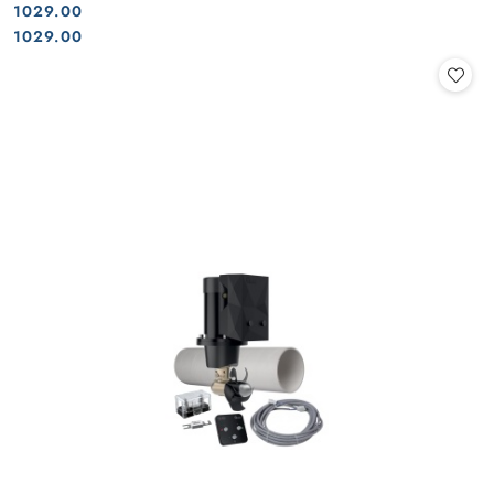
1029.00
Cena:
Cena:
1029.00