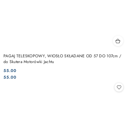
PAGAJ TELESKOPOWY, WIOSŁO SKŁADANE OD 57 DO 107cm /
do Skutera Motorówki Jachtu
55.00
Cena:
Cena:
55.00