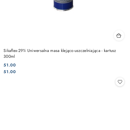
Sikaflex-291i Uniwersalna masa klejąco-uszczelniająca - kartusz
300ml
51.00
Cena:
Cena:
51.00