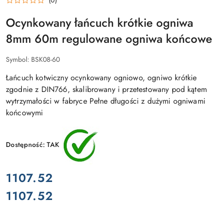
(0)
Ocynkowany łańcuch krótkie ogniwa
8mm 60m regulowane ogniwa końcowe
Symbol:
BSK08-60
Łańcuch kotwiczny ocynkowany ogniowo, ogniwo krótkie
zgodnie z DIN766, skalibrowany i przetestowany pod kątem
wytrzymałości w fabryce Pełne długości z dużymi ogniwami
końcowymi
Dostępność:
TAK
cena:
1107.52
1107.52
Cena: