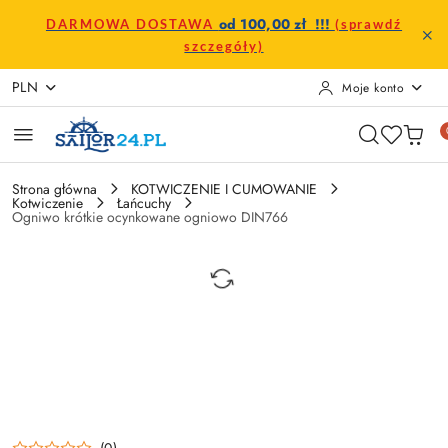
Przejdź do treści głównej
Przejdź do wyszukiwarki
Przejdź do moje konto
Przejdź do menu głównego
Przejdź do opisu produktu
Przejdź do stopki
od 100,00 zł !!!
DARMOWA DOSTAWA
(sprawdź
szczegóły)
PLN
Moje konto
Strona główna
KOTWICZENIE I CUMOWANIE
Kotwiczenie
Łańcuchy
Ogniwo krótkie ocynkowane ogniowo DIN766