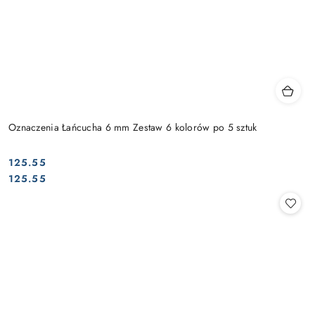
Oznaczenia Łańcucha 6 mm Zestaw 6 kolorów po 5 sztuk
125.55
Cena:
Cena:
125.55