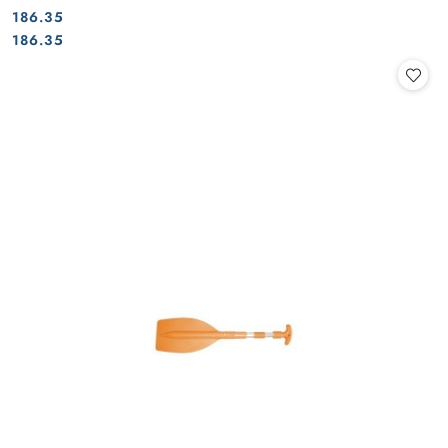
186.35
Cena:
Cena:
186.35