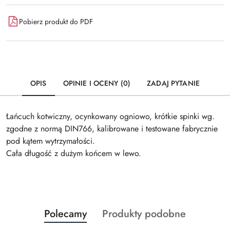
Pobierz produkt do PDF
OPIS
OPINIE I OCENY (0)
ZADAJ PYTANIE
Łańcuch kotwiczny, ocynkowany ogniowo, krótkie spinki wg.
zgodne z normą DIN766, kalibrowane i testowane fabrycznie
pod kątem wytrzymałości.
Cała długość z dużym końcem w lewo.
Produkty
Produkty
Polecamy
Produkty podobne
Pomiń karuzelę produktów
o
o