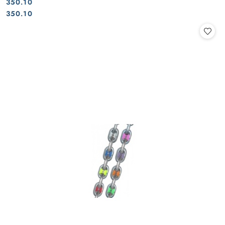
350.10
Cena:
Cena:
350.10