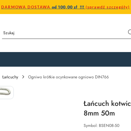
od 100,00 zł !!!
DARMOWA DOSTAWA
(sprawdź szczegóły)
Łańcuchy
Ogniwo krótkie ocynkowane ogniowo DIN766
Łańcuch kotwi
8mm 50m
Symbol:
BSEN08-50