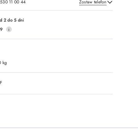
 530 11 00 44
Zostaw telefon
Wyślij
d 2 do 5 dni
39
0 kg
DF