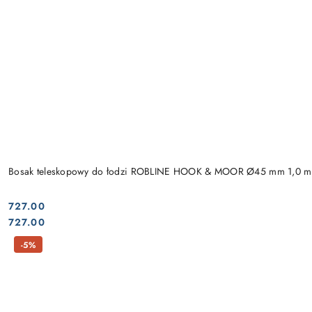
Bosak teleskopowy do łodzi ROBLINE HOOK & MOOR Ø45 mm 1,0 m
727.00
Cena:
Cena:
727.00
-5%