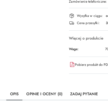
Zamówienie telefoniczne:
Dostępność
Wysyłka w ciągu:
o
i
Cena przesyłki:
dostawa
Więcej o produkcie
Waga:
7
Pobierz produkt do P
OPIS
OPINIE I OCENY (0)
ZADAJ PYTANIE