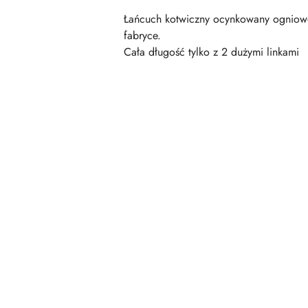
Łańcuch kotwiczny ocynkowany ogniowo
fabryce.
Cała długość tylko z 2 dużymi linkami
Pomiń karuzelę produktów