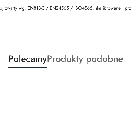
, zwarty wg. EN818-3 / EN24565 / ISO4565, skalibrowane i prz
Produkty
Produkty
Polecamy
Produkty podobne
o
o
statusie:
statusie: