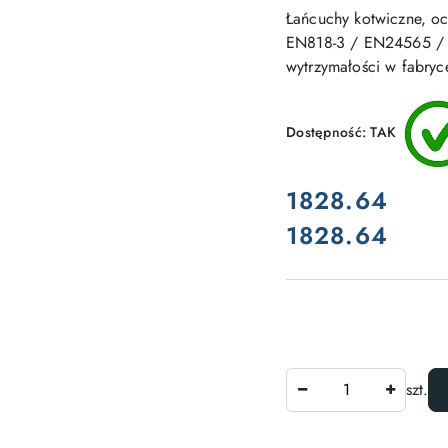
Łańcuchy kotwiczne, o
EN818-3 / EN24565 / 
wytrzymałości w fabry
Dostępność:
TAK
cena:
1828.64
1828.64
Cena:
Ilość
szt.