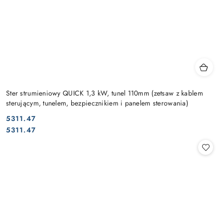
Ster strumieniowy QUICK 1,3 kW, tunel 110mm (zetsaw z kablem
sterującym, tunelem, bezpiecznikiem i panelem sterowania)
5311.47
Cena:
Cena:
5311.47