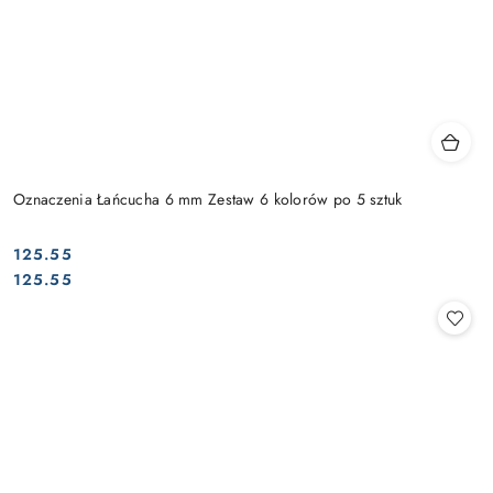
Oznaczenia Łańcucha 6 mm Zestaw 6 kolorów po 5 sztuk
125.55
Cena:
Cena:
125.55