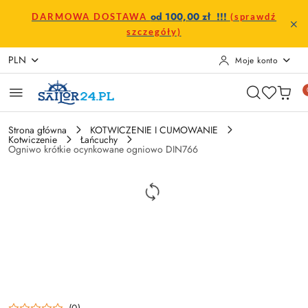
Przejdź do treści głównej
Przejdź do wyszukiwarki
Przejdź do moje konto
Przejdź do menu głównego
Przejdź do opisu produktu
Przejdź do stopki
od 100,00 zł !!!
DARMOWA DOSTAWA
(sprawdź
szczegóły)
PLN
Moje konto
Strona główna
KOTWICZENIE I CUMOWANIE
Kotwiczenie
Łańcuchy
Ogniwo krótkie ocynkowane ogniowo DIN766