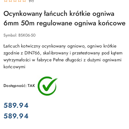
(0)
Ocynkowany łańcuch krótkie ogniwa
6mm 50m regulowane ogniwa końcowe
Symbol:
BSK06-50
Łańcuch kotwiczny ocynkowany ogniowo, ogniwo krótkie
zgodnie z DIN766, skalibrowany i przetestowany pod kątem
wytrzymałości w fabryce Pełne długości z dużymi ogniwami
końcowymi
Dostępność:
TAK
cena:
589.94
589.94
Cena: