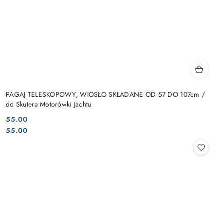
PAGAJ TELESKOPOWY, WIOSŁO SKŁADANE OD 57 DO 107cm /
do Skutera Motorówki Jachtu
55.00
Cena:
Cena:
55.00