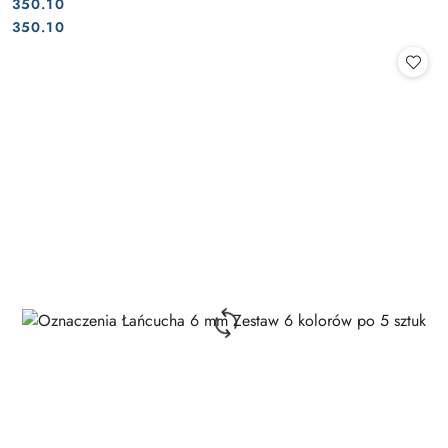
350.10
Cena:
Cena:
350.10