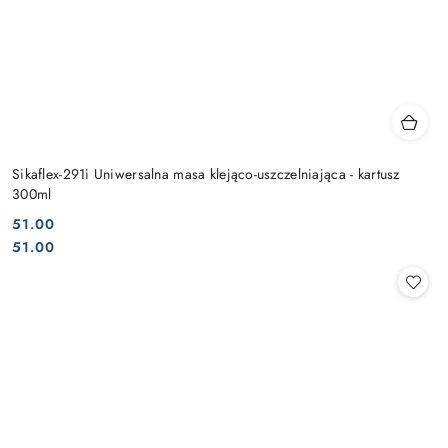
Sikaflex-291i Uniwersalna masa klejąco-uszczelniająca - kartusz
300ml
51.00
Cena:
Cena:
51.00