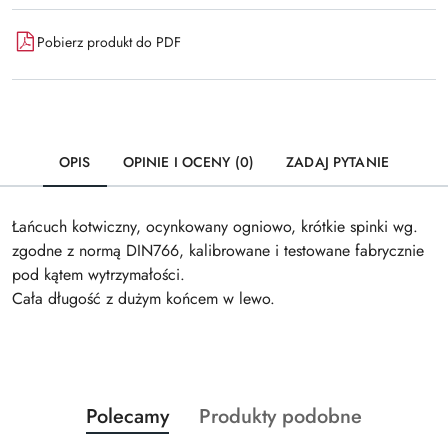
Pobierz produkt do PDF
OPIS
OPINIE I OCENY (0)
ZADAJ PYTANIE
Łańcuch kotwiczny, ocynkowany ogniowo, krótkie spinki wg.
zgodne z normą DIN766, kalibrowane i testowane fabrycznie
pod kątem wytrzymałości.
Cała długość z dużym końcem w lewo.
Produkty
Produkty
Polecamy
Produkty podobne
Pomiń karuzelę produktów
o
o