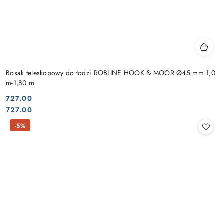
Bosak teleskopowy do łodzi ROBLINE HOOK & MOOR Ø45 mm 1,0
m-1,80 m
727.00
Cena:
Cena:
727.00
-5%