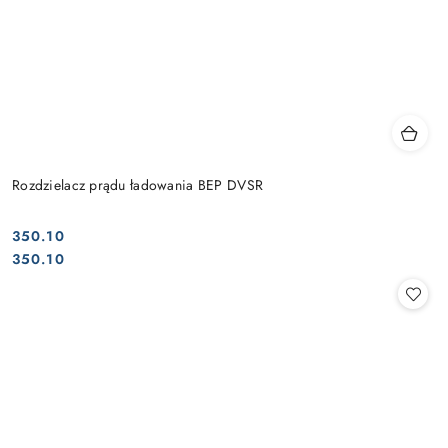
Rozdzielacz prądu ładowania BEP DVSR
350.10
Cena:
Cena:
350.10