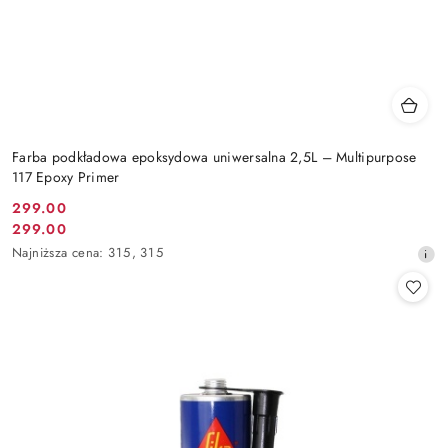
Farba podkładowa epoksydowa uniwersalna 2,5L – Multipurpose
117 Epoxy Primer
299.00
Cena
299.00
Cena
promocyjna:
Najniższa
Najniższa cena:
315
,
315
promocyjna:
cena
z
30
dni
przed
obniżką