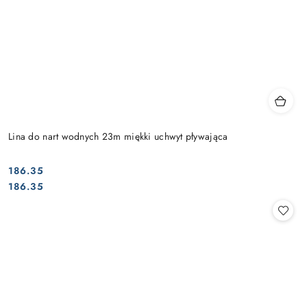
Lina do nart wodnych 23m miękki uchwyt pływająca
186.35
Cena:
Cena:
186.35