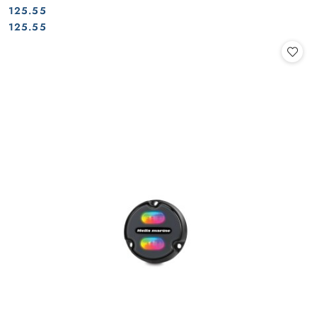
125.55
Cena:
Cena:
125.55