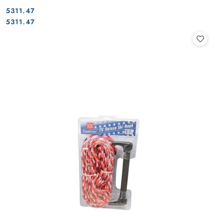
5311.47
Cena:
Cena:
5311.47