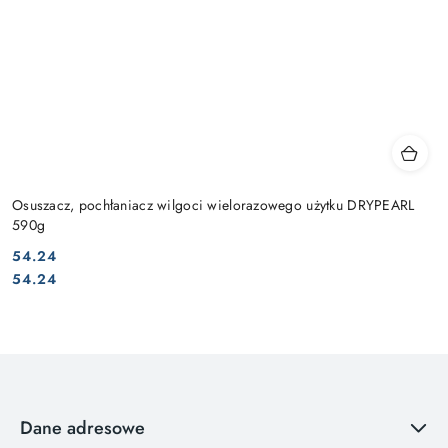
Osuszacz, pochłaniacz wilgoci wielorazowego użytku DRYPEARL
590g
54.24
Cena:
Cena:
54.24
Dane adresowe