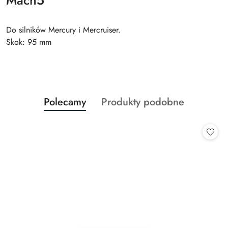
Mach5
Do silników Mercury i Mercruiser.
Skok: 95 mm
Produkty
Produkty
Polecamy
Produkty podobne
Pomiń karuzelę produktów
o
o
statusie:
statusie: