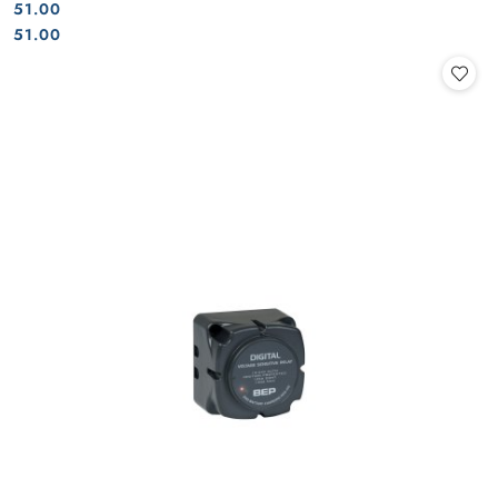
51.00
Cena:
Cena:
51.00