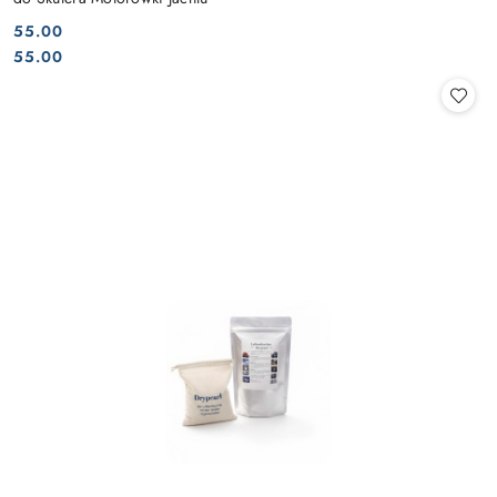
55.00
Cena:
Cena:
55.00