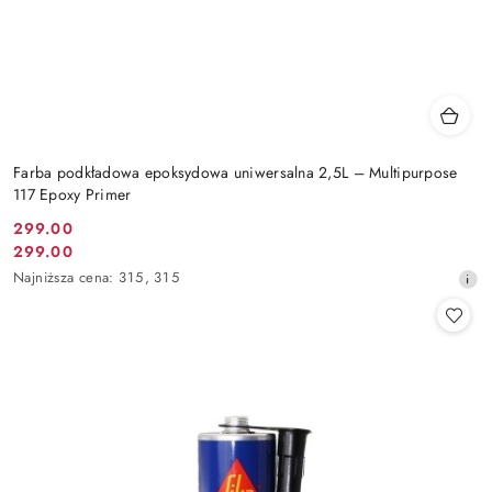
Farba podkładowa epoksydowa uniwersalna 2,5L – Multipurpose
117 Epoxy Primer
299.00
Cena
299.00
Cena
promocyjna:
Najniższa
Najniższa cena:
315
,
315
promocyjna:
cena
z
30
dni
przed
obniżką