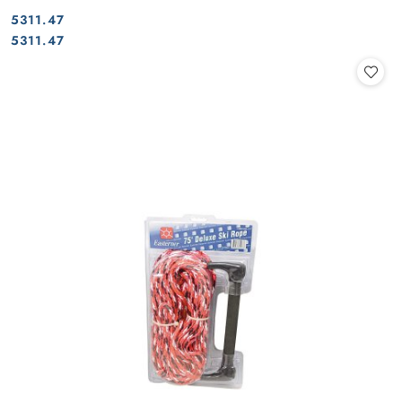
5311.47
Cena:
Cena:
5311.47