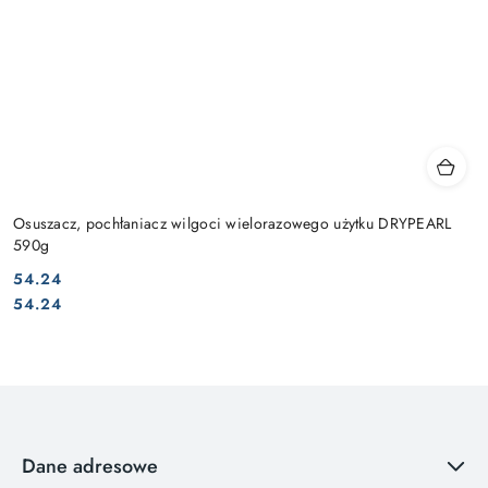
Osuszacz, pochłaniacz wilgoci wielorazowego użytku DRYPEARL
590g
54.24
Cena:
Cena:
54.24
Dane adresowe