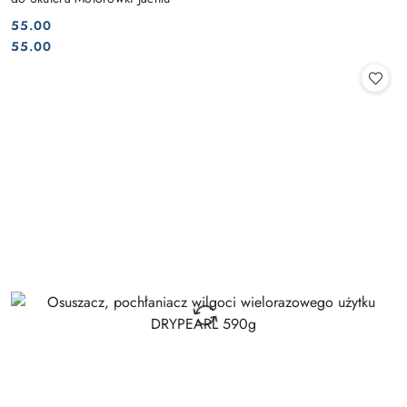
55.00
Cena:
Cena:
55.00