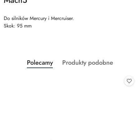
Mach5
Do silników Mercury i Mercruiser.
Skok: 95 mm
Produkty
Produkty
Polecamy
Produkty podobne
Pomiń karuzelę produktów
o
o
statusie:
statusie: