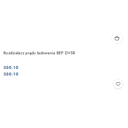
Rozdzielacz prądu ładowania BEP DVSR
350.10
Cena:
Cena:
350.10