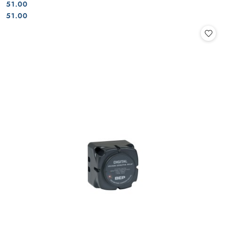
51.00
Cena:
Cena:
51.00