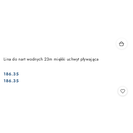
Lina do nart wodnych 23m miękki uchwyt pływająca
186.35
Cena:
Cena:
186.35