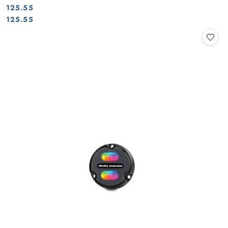
125.55
Cena:
Cena:
125.55