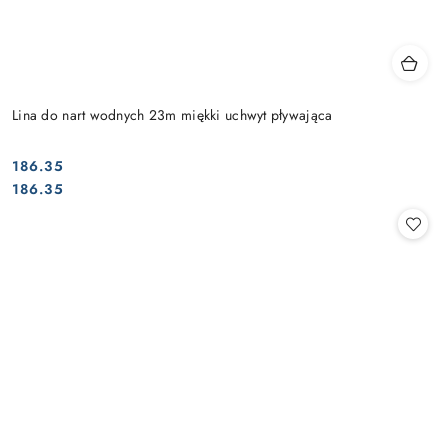
Lina do nart wodnych 23m miękki uchwyt pływająca
186.35
Cena:
Cena:
186.35