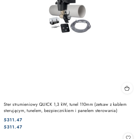
Ster strumieniowy QUICK 1,3 kW, tunel 110mm (zetsaw z kablem
sterującym, tunelem, bezpiecznikiem i panelem sterowania)
5311.47
Cena:
Cena:
5311.47