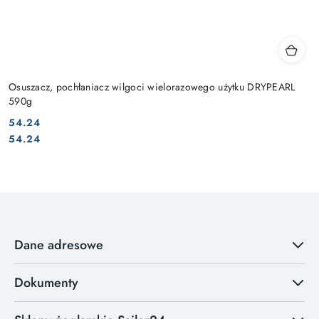
Osuszacz, pochłaniacz wilgoci wielorazowego użytku DRYPEARL
590g
54.24
Cena:
Cena:
54.24
Dane adresowe
Dokumenty