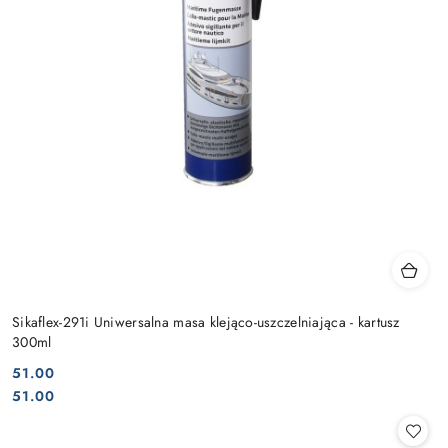
Sikaflex-291i Uniwersalna masa klejąco-uszczelniająca - kartusz
300ml
51.00
Cena:
Cena:
51.00