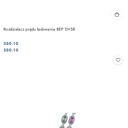
Rozdzielacz prądu ładowania BEP DVSR
350.10
Cena:
Cena:
350.10