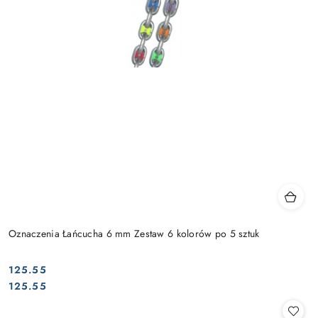
Oznaczenia Łańcucha 6 mm Zestaw 6 kolorów po 5 sztuk
125.55
Cena:
Cena:
125.55