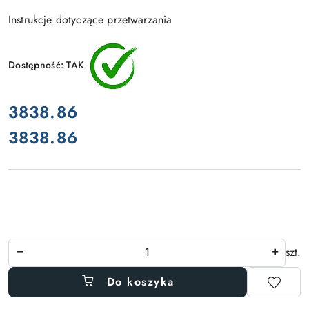
Instrukcje dotyczące przetwarzania
Dostępność:
TAK
cena:
3838.86
3838.86
Cena:
Ilość
szt.
Do koszyka