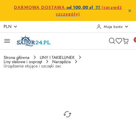
Przejdź do treści głównej
Przejdź do wyszukiwarki
Przejdź do moje konto
Przejdź do menu głównego
Przejdź do opisu produktu
Przejdź do stopki
od 100,00 zł !!!
DARMOWA DOSTAWA
(sprawdź
szczegóły)
PLN
Moje konto
Strona główna
LINY I TAKIELUNEK
Liny stalowe i osprzęt
Narzędzia
Urządzenie stojące i szczęki zac