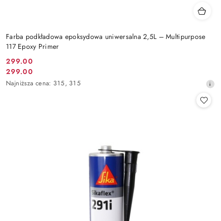
Farba podkładowa epoksydowa uniwersalna 2,5L – Multipurpose
117 Epoxy Primer
299.00
Cena
299.00
Cena
promocyjna:
Najniższa
Najniższa cena:
315
,
315
promocyjna:
cena
z
30
dni
przed
obniżką