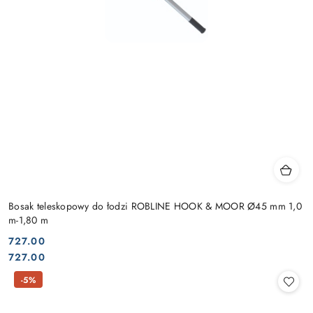
Bosak teleskopowy do łodzi ROBLINE HOOK & MOOR Ø45 mm 1,0
m-1,80 m
727.00
Cena:
Cena:
727.00
-5%